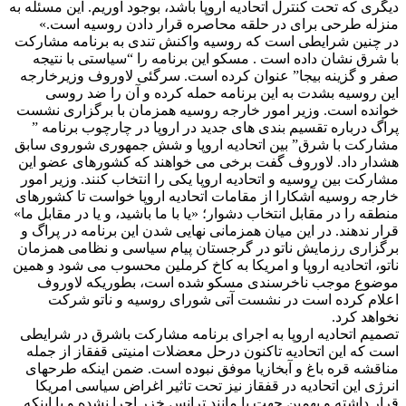
دیگری که تحت کنترل اتحادیه اروپا باشد، بوجود آوریم. این مسئله به
منزله طرحی برای در حلقه محاصره قرار دادن روسیه است.»
در چنین شرایطی است که روسیه واکنش تندی به برنامه مشارکت
با شرق نشان داده است . مسکو این برنامه را “سیاستی با نتیجه
صفر و گزینه بیجا” عنوان کرده است. سرگئی لاوروف وزیرخارجه
این روسیه بشدت به این برنامه حمله کرده و آن را ضد روسی
خوانده است. وزیر امور خارجه روسیه همزمان با برگزاری نشست
پراگ درباره تقسیم بندی های جدید در اروپا در چارچوب برنامه ”
مشارکت با شرق” بین اتحادیه اروپا و شش جمهوری شوروی سابق
هشدار داد. لاوروف گفت برخی می خواهند که کشورهای عضو این
مشارکت بین روسیه و اتحادیه اروپا یکی را انتخاب کنند. وزیر امور
خارجه روسیه آشکارا از مقامات اتحادیه اروپا خواست تا کشورهای
منطقه را در مقابل انتخاب دشوار؛ «یا با ما باشید، و یا در مقابل ما»
قرار ندهند. در این میان همزمانی نهایی شدن این برنامه در پراگ و
برگزاری رزمایش ناتو در گرجستان پیام سیاسی و نظامی همزمان
ناتو، اتحادیه اروپا و امریکا به کاخ کرملین محسوب می شود و همین
موضوع موجب ناخرسندی مسکو شده است، بطوریکه لاوروف
اعلام کرده است در نشست آتی شورای روسیه و ناتو شرکت
نخواهد کرد.
تصمیم اتحادیه اروپا به اجرای برنامه مشارکت باشرق در شرایطی
است که این اتحادیه تاکنون درحل معضلات امنیتی قفقاز از جمله
مناقشه قره باغ و آبخازیا موفق نبوده است. ضمن اینکه طرحهای
انرژی این اتحادیه در قفقاز نیز تحت تاثیر اغراض سیاسی امریکا
قرار داشته و بهمین جهت یا مانند ترانس خزر اجرا نشده و یا اینکه