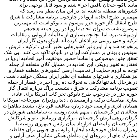
مانند باکو- جیحان ناقص اجراء شده و سود قابل توجهی برای
کشورهای منطقه نداشته اند. در این میان بنظر می رسد که
مهمترین طرح اتحادیه اروپا در چارچوب برنامه مشارکت با شرق
طرح انتقال گاز حوزه خزر موسوم به نابوکو است که مهمترین
موضوع نشست سران اتحادیه اروپا در روز جمعه هیجدهم
اردیبهشت بود. اما آنچانچه بسیاری از مقامات اروپایی و مقامات
ترکیه و حتی روسی نیز اذعان کرده اند نابوکو بدون گاز ایران
پرنخواهد شد و از اینرو نیز کشورهایی نظیر آلمان ، ترکیه ، اتریش ،
سوئیس و یونان بر مشارکت ایران در نابوکو تاکید می کنند . بی شک
تحقق چنین موضوعی و اساسا حضور موفقیت آمیز اتحادیه اروپا در
قفقاز به تغییر رویکرد این اتحادیه در مسایل کلان منطقه از جمله
توجه به لزوم حمایت از تمامیت ارضی کشورهای منطقه قفقاز و
نیز همکاری با قدرتهای منطقه ای نظیر ایران بستگی خواهد داشت .
در هرحال باید تنها نگاهی به تحولات ده روز اخیر در قفقاز از جمله
تصویب برنامه مشارکت با شرق ، نشست پراگ درباره انتقال گاز
حوزه خزر در چارچوب طرح نابوکو، تحر کات امریکا برای عادی
سازی مناسبات ترکیه و ارمنستان ، دیداروزیران امورخاجه امریکا با
همتایان آذری و ارمنی خود درباره مناقشه قره باغ ، تشدید تظاهرات
مخالفان در گرجستان ، متهم شدن روسیه به ساماندهی شورش در
گردان زرهی ارتش گرجستان ، برگزاری رزمایش ناتو و شرکایش
در گرجستان و امضای قرارداد میان رئیس جمهوری روسیه با
رهبران مناطق خودخوانده آبخازیا و اوستیای جنوبی برای حفاظت
مشترک های از مرزهای این مناطق همگی نشان از صف آرایی و