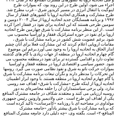
اجراء می شود، اولین طرح در این روند بود، که بموازات طرح
اینوگیت یا انتقال انرژی در مسیر کریدور شرق – غرب مطرح شد.
طرح مشارکت و همکاری اتحادیه اروپا با کشورهای قفقاز از سال
۱۹۹۷ و برنامه همسایگان جدید اتحادیه اروپا از سال ۲۰۰۴ دومین و
سومین طرحی هستند که این اتحادیه برای نفوذ در قفقاز اجرا کرده
است . از این منظر برنامه مشارکت با شرق چهارمین طرح اتحادیه
اروپا برای نفوذ در حوزه استراتژیک قفقاز و اورآسیا محسوب می
شود. برغم عضویت شش کشور در برنامه مشارکت با شرق ،
مقامات اروپایی اعلام کردند که این مشارکت فعلا برای آنان چشم
انداز الحاق به اتحادیه اروپا را به وجود نمی آورد.برغم این موضوع
گام چهارم اتحادیه اروپا در منطقه از جهات زیادی با گام های گذشته
تفاوت دارد و اقدامی گسترده تر برای نفوذ درمنطقه محسوب می
شود. حضور سیاسی و اقتصادی اروپا در منطقه قفقاز و اورآسیا
بموازات حرکت ناتو به شرق و نفوذ نظامی صورت می گیرد. روسها
این تحرکات را مدنظر دارند و نگران تبعات برنامه مشارکت با شرق
یا گام چهارم اتحادیه اروپا در منطقه هستند. با وجود ابراز اطمینان
اتحادیه اروپا از اینکه طرح «مشارکت با شرق» اهداف ضد روسی
ندارد، ولی برخی سیاستمداران آن را حلقه محاصره‌ای به دور
روسیه ارزیابی می کنند و معتقدند شکاف در جامعه مشترک المنافع
یکی از اهداف این طرح است . حتی ولادیمیر وارونین رئیس جمهوری
مولداوی در مصاحبه ای با روزنامه «کامرسانت» تاکید کرده است
که برنامه مشارکت با شرق بیشتر یادآور «جامعه مشترک
المنافع-۲» است. بگفته وی، «چه دلیلی دارد جامعه مشترک المنافع