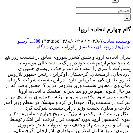
جستجو
برای:
گام چهارم اتحادیه اروپا
نویسنده سایت
۱۴۰۲/۸/۷ ۱۴:۳۵:۵۵
۱۳۸۸/۰۶/۲۸
|
1388
,
آرشیو
تحلیل‌ها
,
دریچه ای به قفقاز و اورآسیا
|
بدون دیدگاه
سران اتحادیه اروپا و شش کشور شوروی سابق در نشست روز پنج
شنبه هفدهم اردیبهشت خود در پراگ سند جنجالی موسوم به
مشارکت با شرق را امضاء کردند. برخلاف روسای جمهوری
آذربایجان ، ارمنستان، گرجستان، اوکراین ، رئیس جمهور بلاروس
که روابط نزدیکی به کرملین دارد ، در این نشست شرکت نکرد اما
بجای وی ، معاون نخست وزیر بلاروس در پراگ حضور یافت که در
هر حال تحولی مهم در روابط بحرانی مینسک با اتحادیه اروپا
محسوب می شود. ولادیمیر وارونین رئیس جمهوری مولداوی نیز از
شرکت در نشست پراگ خودداری کرد و مینسک در سطح وزیر امور
خارجه و معاون نخست وزیر در این نشست شرکت کرد.
ابتکار برنامه “مشارکت با شرق” در تاریخ چهارم دسامبر۲۰۰۸ از
سوی کمیسیون اروپا مورد تصویب قرار گرفت. این ابتکار توسط
لهستان و سوئد پیشنهاد و هدف تقویت روابط شش جمهوری
شوروی سابق شامل اوکراین، مولداوی، آذربایجان، گرجستان،