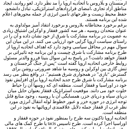
ارمنستان و بلاروس با اتحادیه اروپا را مد نظر دارد. لغو روادید، ایجاد
مناطق آزاد تجاری ،امضای قراردادهای استراتژیکی، تبادل دانشجو،
حفظ محیط زیست و طرحهای تأمین انرژی از جمله محورهای اعلام
شده این برنامه هستند.
برغم برخورد محتاطانه بلاروس و برخورد انتقاد آمیز مولداوی به
عنوان متحدان روسیه ، هر سه کشور قفقاز و اوکراین اشتیاق زیادی
به عضویت در برنامه مشارکت با شرق از خود نشان داده و آن را در
راستای سیاست اروپا گرایی خود ارزیابی می کنند. در این میان این
سوال مهم در محافل سیاسی وجود دارد که اهداف اتحادیه اروپا از
طرح برنامه مشارکت با شرق چیست و این برنامه چه تاثیراتی بر
قفقاز خواهد داشت؟ در پاسخ به این سوال بنیتا فررو والدنر مسئول
روابط خارجی اتحادیه اروپا گفته است “پس از جنگ گرجستان و
تنش گازی بین اوکراین و روسیه ما شاهد ضرورتی روشن برای
گسترش “بازی” در همجواری شرق هستیم”. در واقع بنظر می رسد
برنامه مشارکت با شرق طرح جدید اتحادیه اروپا برای افزایش نفوذ
خود در اوراسیا و قفقاز است. منطقه ای که روسها آن را حیاط
خلوت خود می دانند. موقعیت استراتژیک قفقاز بعنوان حایل میان
دریای سیاه و دریای خزر، همسایگی آن با روسیه ، وجود منابع قابل
توجه انرژی در حوزه خزر و عبور خطوط لوله انتقال انرژی مورد
نظر غرب از قفقاز جمله دلایل علاقمندی اروپائیها به نفوذ در این
منطقه است.
اتحادیه اروپا تاکنون سه طرح را بمنظور نفوذ در حوزه قفقاز و
اوراسیا اجرا کرده است. طرح تاسیس tacis یا طرح کمک های مالی
و فنی اتحادیه اروپا به کشورهای مشترک المنافع که از سال ۱۹۹۲