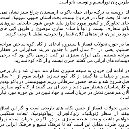
ریق پان تورانیسم و توسعه ناتو است.
ذا روسیه به ترکیه برای حمله باکو به ارمنستان چراغ سبز نشان نمی
هد. لذا بحث جنگ در قره باغ نیست. بحث استان جنوبی سیونیک است.
ای تجاوزگر و کشور مورد تجاوز نباید عوض شود. جابجایی نیروهای
اکو متعارف نیست و آنها با ساده سازی موضوع از طریق لابی های
ود در ایران، فرایندهای کلان قفقاز را تحریف، تقلیل یا توجیه کردند.
ا در حوزه تحولات قفقاز با سندروم ادعای از کاه، کوه ساختن مواجه
هستیم. یعنی در ۳۰ سال اخیر با چندین فرایند ضدایرانی در قفقاز
واجه هستیم. یکی ایران ستیزی در کتب درسی باکو بود که برخی
یپلمات های ایرانی می گفتند خبری نیست و از کاه کوه نسازید!
ر ادامه این جریان به شیعه ستیزی نظام مند مبدل شد و باز برخی
سفرا و دیپلمات ها گفتند از کاه کوه نسازید. فرایند سوم از ۲۰ سا
بل شروع شد و شاهد حضور سرطانی رژیم صهیونیستی در باکو بودیم
 کارشناسان هشدار می دادند و عده ای می گفتند از کاه کوه نسازید.
لان هم همین تلاش در جریان است و جهاد تبیین در این حوزه مورد نیاز
ست.
نس تحولات قفقاز از جنس تکانه های تاریخی است و اگر این اتفاق
یفتد از منظر ژئوپلتیک، ژئوکالچرال، ژیواکونومیک تبعات سنگینی
واهیم داشت و بحث شیعه ستیزی نیز در باکو در جریان است، زیرا
رآورد طرف مقابل این است که تا فرهنگ تشیع و فرهنگ ایرانی در