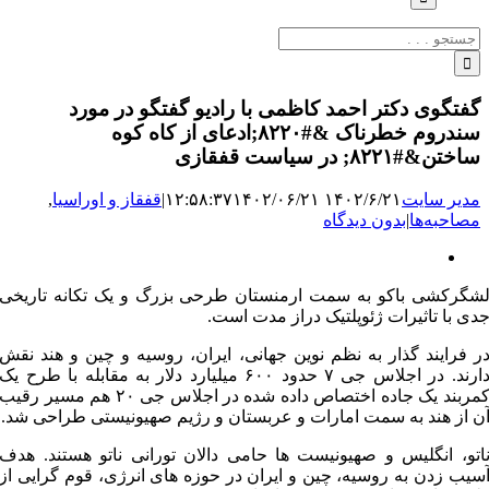
جستجو
برای:
گفتگوی دکتر احمد کاظمی با رادیو گفتگو در مورد
سندروم خطرناک &#۸۲۲۰;ادعای از کاه کوه
ساختن&#۸۲۲۱; در سیاست قفقازی
مدیر سایت
۱۴۰۲/۶/۲۱ ۱۲:۵۸:۳۷
۱۴۰۲/۰۶/۲۱
|
قفقاز و اوراسیا
,
مصاحبه‌ها
|
بدون دیدگاه
نمایش
تصویر
شگرکشی باکو به سمت ارمنستان طرحی بزرگ و یک تکانه تاریخی
بزرگ
دی با تاثیرات ژئوپلتیک دراز مدت است.
ر فرایند گذار به نظم نوین جهانی، ایران، روسیه و چین و هند نقش
دارند. در اجلاس جی ۷ حدود ۶۰۰ میلیارد دلار به مقابله با طرح یک
کمربند یک جاده اختصاص داده شده در اجلاس جی ۲۰ هم مسیر رقیب
ن از هند به سمت امارات و عربستان و رژیم صهیونیستی طراحی شد.
اتو، انگلیس و صهیونیست ها حامی دالان تورانی ناتو هستند. هدف
سیب زدن به روسیه، چین و ایران در حوزه های انرژی، قوم گرایی از