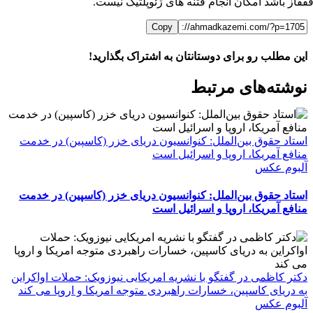
فقاز باشد امکان انجام فتنه های ژئوپلتیک نیست.
Copy
این مطلب رو برای دوستانتان به اشتراک بگذارید!
WhatsApp
Facebook
Telegram
LinkedIn
X
ایمیل
نوشته‌‌های مرتبط
استاد حقوق بین‌الملل: کنوانسیون دریای خزر (کاسپین) در خدمت
منافع آمریکا، اروپا و اسرائیل است
آلبوم عکس
استاد حقوق بین‌الملل: کنوانسیون دریای خزر (کاسپین) در خدمت
منافع آمریکا، اروپا و اسرائیل است
دکتر کاظمی در گفتگو با نشریه امریکایی نیوزویک: حملات اواکراین
به دریای کاسپین، خسارات راهبردی متوجه امریکا و اروپا می کند
آلبوم عکس