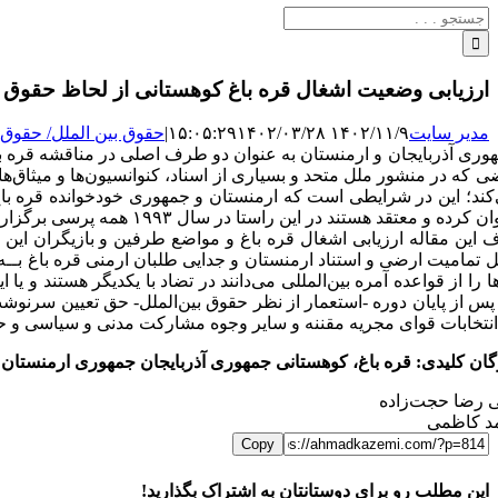
جستجو
برای:
ارزیابی وضعیت اشغال قره باغ کوهستانی از لحاظ حقوق بی
مدیر سایت
۱۴۰۲/۱۱/۹ ۱۵:۰۵:۲۹
۱۴۰۲/۰۳/۲۸
|
حقوق بین الملل/ حقوق ا
وری آذربایجان و ارمنستان به عنوان دو طرف اصلی در مناقشه قره باغ
ی که در منشور ملل متحد و بسیاری از اسناد، کنوانسیون‌ها و میثاق‌ه
کند؛ این در شرایطی است که ارمنستان و جمهوری خودخوانده قره با
 و معتقد هستند در این راستا در سال ۱۹۹۳ همه پرسی برگزار کرده‌اند و از آن زمان تاکنون چندین انتخابات ریاست جمهوری، پارلمانی و محلی در قره باغ برگزار شده است.
 این مقاله ارزیابی اشغال قره باغ و مواضع طرفین و بازیگران این
 تمامیت ارضی و استناد ارمنستان و جدایی طلبان ارمنی قره باغ بــه
ها را از قواعده آمره بین‌المللی می‌دانند در تضاد با یکدیگر هستند
پس از پایان دوره -استعمار از نظر حقوق بین‌الملل- حق تعیین سر
انتخابات قوای مجریه مقننه و سایر وجوه مشارکت مدنی و سیاسی و
گان کلیدی: قره باغ، کوهستانی جمهوری آذربایجان جمهوری ارمنستا
 رضا حجت‌زاده
د کاظمی
Copy
این مطلب رو برای دوستانتان به اشتراک بگذارید!