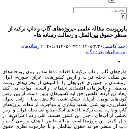
جستجو
برای:
پاورپوینت مقاله علمی «پروژه‌های گاپ و داپ ترکیه از
منظر حقوق بین‌الملل و رسالت رسانه ها»
احمد کاظمی
۱۴۰۵/۳/۲۶ ۲۰:۴۰:۱۹
۱۴۰۵/۰۳/۲۱
|
رسانه‌های
بین‌المللی
|
بدون دیدگاه
نمایش
تصویر
طرح‌های گاپ و داپ ترکیه با احداث ده‌ها سد بر روی رودخانه‌های
بزرگ
بین‌المللی، دجله فرات و ارس کشور‌های، عراق، سوریه، ایران
ارمنستان و جمهوری آذربایجان را با انبوهی از بحران‌های زیست
محیطی و چالش‌های، اقتصادی اجتماعی و انسانی مواجه می‌. کنند
ایجاد ریزگرد‌ها کاهش حق آبه کشور‌های پایین دست از بین رفتن
گونه‌های بومی، آبزیان خشک شدن تالاب‌ها، بیابان زایی بحران
کشاورزی، بهداشتی تشدید بیکاری و مهاجرت از تبعات پروژه‌های
گاپ و داپ. است ترکیه با ادعای اینکه منابع آبی دجله فرات و ارس
بخشی از آب‌های داخلی این کشور هستند، علی رغم اعتراض‌ها در
حال تکمیل این پروژه‌ها است. مقاله حاضر با هدف بررسی گاپ و
داپ از منظر قواعد حقوق بینالملل و با چارچوب نظری حقوق