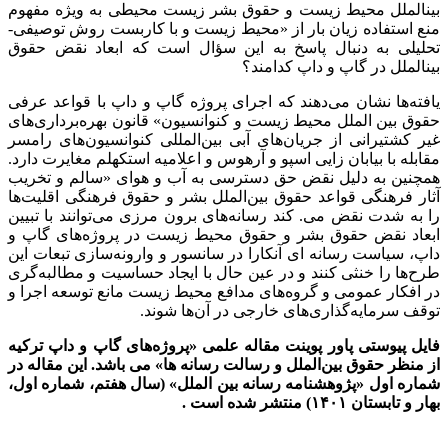
بینالملل محیط زیست و حقوق بشر زیست محیطی به ویژه مفهوم
منع استفاده زیان بار از «محیط زیست و با کاربست روش توصیفی-
تحلیلی به دنبال پاسخ به این سؤال است که ابعاد نقض حقوق
بینالملل در گاپ و داپ کدامند؟
یافته‌ها نشان می‌دهند که اجرای پروژه گاپ و داپ با قواعد عرفی
حقوق بین الملل محیط زیست و کنوانسیون» قانون بهره‌برداری‌های
غیر کشتیرانی از جریان‌های آبی بین‌المللی کنوانسیون‌های رامسر
مقابله با بیابان زایی اسپو و آرهوس و اعلامیه استکهلم مغایرت دارد.
همچنین به دلیل نقض حق دسترسی به آب و هوای «سالم و تخریب
آثار فرهنگی قواعد حقوق بین‌الملل بشر و حقوق فرهنگی اقلیت‌ها
را به شدت نقض می‌. کند رسانه‌های برون مرزی می‌توانند با تبیین
ابعاد نقض حقوق بشر و حقوق محیط زیست در پروژه‌های گاپ و
داپ، سیاست رسانه ای آنکارا در سانسور و وارونه‌سازی تبعات این
طرح‌ها را خنثی کنند و در عین حال با ایجاد حساسیت و مطالبه‌گری
در افکار عمومی و گروه‌های مدافع محیط زیست مانع توسعه اجرا و
توقف سرمایه‌گذاری‌های خارجی در آن‌ها شوند.
فایل پیوستی پاور پوینت مقاله علمی «پروژه‌های گاپ و داپ ترکیه
از منظر حقوق بین‌الملل و رسالت رسانه ها» می باشد. این مقاله در
شماره اول «پژوهشنامه رسانه بین الملل» (سال هفتم، شماره اول،
بهار و تابستان ۱۴۰۱) منتشر شده است .