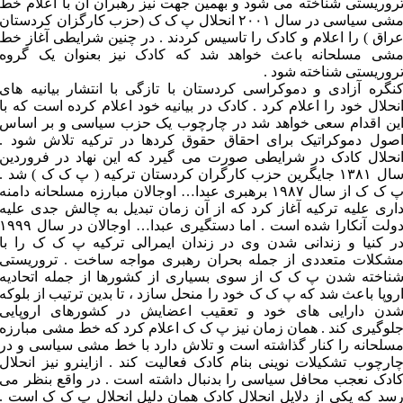
روریستی شناخته می شود و بهمین جهت نیز رهبران آن با اعلام خط
مشی سیاسی در سال ۲۰۰۱ انحلال پ ک ک (حزب کارگزان کردستان
راق ) را اعلام و کادک را تاسیس کردند . در چنین شرایطی آغاز خط
شی مسلحانه باعث خواهد شد که کادک نیز بعنوان یک گروه
روریستی شناخته شود .
نگره آزادی و دموکراسی کردستان با تازگی با انتشار بیانیه های
نحلال خود را اعلام کرد . کادک در بیانیه خود اعلام کرده است که با
ین اقدام سعی خواهد شد در چارچوب یک حزب سیاسی و بر اساس
صول دموکراتیک برای احقاق حقوق کردها در ترکیه تلاش شود .
نحلال کادک در شرایطی صورت می گیرد که این نهاد در فروردین
سال ۱۳۸۱ جایگرین حزب کارگران کردستان ترکیه ( پ ک ک ) شد .
پ ک ک از سال ۱۹۸۷ برهبری عبدا… اوجالان مبارزه مسلحانه دامنه
اری علیه ترکیه آغاز کرد که از آن زمان تبدیل به چالش جدی علیه
دولت آنکارا شده است . اما دستگیری عبدا… اوجالان در سال ۹۹۹
ر کنیا و زندانی شدن وی در زندان ایمرالی ترکیه پ ک ک را با
شکلات متعددی از جمله بحران رهبری مواجه ساخت . تروریستی
ناخته شدن پ ک ک از سوی بسیاری از کشورها از جمله اتحادیه
روپا باعث شد که پ ک ک خود را منحل سازد ، تا بدین ترتیب از بلوکه
دن دارایی های خود و تعقیب اعضایش در کشورهای اروپایی
لوگیری کند . همان زمان نیز پ ک ک اعلام کرد که خط مشی مبارزه
سلحانه را کنار گذاشته است و تلاش دارد با خط مشی سیاسی و در
ارچوب تشکیلات نوینی بنام کادک فعالیت کند . ازاینرو نیز انحلال
ادک نعجب محافل سیاسی را بدنبال داشته است . در واقع بنظر می
سد که یکی از دلایل انحلال کادک همان دلیل انحلال پ ک ک است .