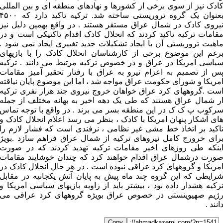
ادک نیز از سوی برخی از کشورها و نهادهای منطقه ای و بین المللی
بعنوان یک گروه تروریستی ساخته شد. ترکیه تاکید دارد که ۵۰۰
یروی کادک در شمال عراق مستقر هستند . در واقع بهمین دلیل نیز
قامات ترکیه تاکید کردند که انحلال کادک اقدام تاکتیکی است و در
اهیت تروریستی آن با ایجاد تشکیلات جدید تغییری ایجاد نمی شود .
رغم این موضوع برخی از کارشناسان انحلال کادک را با بازیهای
یاسی امریکا در عراق و در خصوص ترکیه مرتبط می دانند . ترکیه
س از تصمیم به اعزام نیرو به عراق با رفتار تحقیر آمیز مقامات
مریکا و شورای حکومت عراق مواجه شد ، اما این موضوع پایان نیاقته
ست .گروههای کرد عراق خواهان خروج نیروی جند هزار نفری ترکیه
ر شمال عراق هستند که طی یک دهه اخیر به بهانه مختلف از جمله
رکوب پ ک ک در این منطقه بسر می برند . در واقع با توجه تماس
ای آشکار پنهان امریکا با کادک ، بنظر می رسد اعلام انحلال کادک و
اکید بر اتخاذ خط مشی غیر نظامی ، نرفندی است که فشار لازم را
رای خرورج کامل نیروهای ترکیه از شمال عراق فراهم سازد .بویژ
ینکه طی روزهای اخیر مقامات ترکیه تهدید کردند که در صورت
ورت درشمال عراق اقدام خواهند کرد که چندان خوشایند مقامات
مریکا و گروههای کرد عراقی نبوده است . در هر حال انحلال کادک در
رایطی که این گروه چند ماه پیش به پایان آتش یکجانیه در مقابل
رکیه هشدار داده بود ، بیشتر باید از زاویه بازیهای سیاسی امریکا و
ژیم صهیوینستی در خصوص عراق بویژه گروههای کرد عراقی می
انند .
Copy