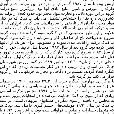
ارتش بود، تا سال ۱۹۸۷ گسترش و نفوذ در بین مردم، جمع آوری
رفدار، آموزش و تامین منابع مادی آنها بود. بزرگترین منبع درآمد
گروه در این دوره دلالی و تجارت مواد مخدر بود. حدود ۸۵% از تولیدات
شاورزی دره بقاء را خشخاش تشکیل می داد. پ.ک.ک که در کنار
واد مخدر، قاچاق آثار تاریخی را سازماندهی می کرد با تجارتی که از
مسیر ترکیه انجام می داد سالانه حدود ۹۰۰ میلیون دلار درآمد داشت.
لاوه بر این طبق تصمیمی که در کنگره سوم گرفته شده بود، گروه
روع به دریافت باج از صاحبان کار و سرمایه داران کرد نمود. گروه
.ک.ک ترکیه را ایالت بندی نموده و مسئولینی برای هر یک از ایالتها
تعیین کرده بود. گروه بعد از سال ۱۹۸۷ مجدداً قتل عام‌های خود را که
از سال ۱۹۸۴ شروع کرده بود، آغاز کرد که از این تاریخ به بعد با ترور و
تل عام، مردم منطقه را تحت فشار قرار دادند. پ.ک.ک اولین همایش
داخلی خود را از تاریخ ۳۰ـ۱۳ سپتامبر ۱۹۸۹ در کوه توروس شهرستان
اتاک در استان وان ترتیب داد. در کنار تصمیمات زیادی که در این
نگره اتخاذ گردید، تصمیم بر دادگاهی و مجازات چریکهائی که از گروه
رار می کنند نیز گرفته شد.
با برگزاری چهارمین کنگره حزب از ۳۱ـ۲۹ دسامبر ۱۹۹۰ در شمال
راق تصمیم بر اولویت دادن به فعالیتهای سیاسی و تبلیغاتی گرفته
شد. در همین راستا در انتخابات سال ۱۹۹۱ مجلس ترکیه، اسامی
یادی که از سوی پ.ک.ک حمایت می شدند در انتخابات پیروز شده و
ه مجلس راه یافتند از سوی دیگر در عملیاتهای نیروهای امنیتی بر علیه
پ.ک.ک در سال ۱۹۹۲ موفقیت‌های چشم گیری حاصل شد. پ.ک.ک
که متحمل خسارات و ضایعات فراوانی شده بود، در آغاز سال ۱۹۹۳ 