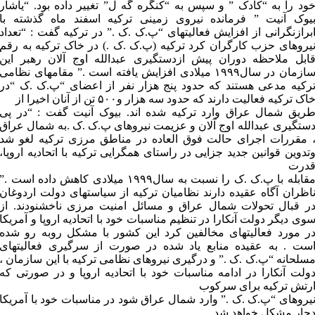
ود را به “کادک ” و سپس به “کنگره گه ل” تغییر داده بود. “یاشار
یوک آنیت ” فرمانده نیروى زمینى ترکیه اسفند ماه گذشته با
برازنگرانى از افزایش فعالیتهاى “پ.ک .ک .” در ترکیه گفت : “تعداد
یروهاى حزب کارگران کرد ترکیه (پ.ک .ک .) در خاک ترکیه به رقم
ابل ملاحظه دوران پیش ازدستگیرى عبدالله اوج آلان رهبر این
سازمان در سال۱۹۹۹ میلادى افزایش یافته است .” مقامهاى نظامى
رکیه مدعى هستند که حدود پنج هزار نفر از اعضاى “پ.ک .ک “در
اک ترکیه فعالیت دارند که حدود سه هزار و۵۰۰ تن از آنان اخیرا از
ریق شمال عراق وارد ترکیه شده اند. بیوک آنیت گفت : “در پى
ستگیرى عبدالله اوج آلان و عزیمت نیروهاى پ.ک .ک .به شمال عراق
 مقررات اجراى حالت فوق العاده در مناطق مرزى ترکیه لغو شد
تدوین قوانین جدید جزایى در راستاى همگرایى ترکیه با اتحادیه اروپا،
درت
مقابله با پ.ک .ک را نسبت به سال۱۹۹۹ میلادى کاهش داده است .”
اظران آگاه عقیده دارند نظامیان ترکیه از سیاستهاى دولت اردوغان
ر قبال تحولات شمال عراق و مسائل امنیت مرزى ناخشنودند. از
وى دیگر دولت آنکارا در تنظیم مناسبات خود با اتحادیه اروپا و آمریکا
ر مورد فعالیتهاى مخالفین کرد این کشور با مشکل روبه رو شده
ست . به عقیده منابع یاد شده در صورت از سرگیرى فعالیتهاى
سلحانه “پ.ک .ک .” و درگیرى نیروهاى نظامى ترکیه با این سازمان ،
ولت آنکارا در ادامه مناسبات خود با اتحادیه اروپا و در صورتى که
رتش ترکیه براى سرکوب
یروهاى “پ.ک .ک .” وارد شمال عراق شود در مناسبات خود با آمریکا
چار مشکل خواهد شد.