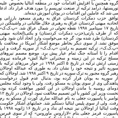
روه همچنین با افزایش اقدامات خود در منطقه آنتالیا بخصوص علیه
وریستها، درآمد ترکیه از صنعت توریسم را مورد هدف قرار داد. ادعا
ی شد که عاملین این اقدامات در یونان آموزش دیده‌اند.
وافق حزب دمکرات کردستان عراق به رهبری مسعود بارزانی و
تحادیه میهنی کردستان عراق به رهبری جلال طالبانی در واشینگتن در
تاریخ ۱۷ سپتامبر ۱۹۹۸ نقطه تحولی در شمال عراق شد. «پ.ک.ک»
ه از طرف پارتی(حزب دمکرات کردستان) و یکتی(اتحادیه میهنی
ردستان) طرد شده بود، گر چه می‌خواست وارد اتحاد آنان شود ولی
وفق نشد. از سوی دیگر بخاطر موضع آشکار آمریکا در مخالفت با
پ.ک.ک»، ترکیه تصمیم به راندن «پ.ک.ک» از سوریه گرفت و این
قدام را تا آستانه جنگ تمام عیار پیش برد. موضع مصمم نیروهای
سلح ترکیه در این زمینه و سخنرانی «آتیلا آتش» فرمانده نیروی
زمینی ارتش ترکیه در تاریخ ۵ اکتبر ۱۹۹۸ در جوار مرزهای ترکیه با
وریه تاثیر و نتیجه خود را نشان داد. به طوری که عبدالله اوجالان
رهبر گروه مجبور به ترک سوریه در تاریخ ۹ اکتبر ۱۹۹۸ شد. اوجالان که
ز سوریه به یونان فرار کرده بود، بدنبال عدم قبول درخواست
ناهندگی وی از سوی یونان به مسکو رفت. ولی با وجود اینکه مجلس
ومای روسیه با ماندن اوجالان در این کشور موافقت کرده بود،
نخست وزیر این کشور با این تصمیم مخالفت نمود. اوجالان در تاریخ 
وامبر با پاسپورت جعلی به نام عبدالله ساری کورت از مسکو به رم
فت. ولی از سوی پلیس ایتالیا دستگیر شد. حمایتهای آشکار حکومت
وقت ایتالیا از اوجالان نیز نتیجه ای نداد و در تاریخ ۱۶ ژانویه ۱۹۹۸ 
اسپورت قرمز جعلی بنام «لازاروس ماوروس» که از سوی قبرس