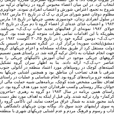
نتخاب کرد. در این میان اعضاء محبوس گروه در زندانهای ترکیه نیز
روع به تجمع، اعتراض، شورش و اعتصاب انفرادی نمودند. خودآویزی
مظلوم دوغان عضو شورای مرکزی پ ک ک در تاریخ ۲۱ مارس ۱۹۸۲
در سلول انفرادی زندان، خودسوزی بعضی چریکها در تاریخ ۱۸ مارس
۱۹۸۲ و اعتصاب غذای عده‌ای از اعضاء گروه تا دم مرگ در تاریخ 
جولای ۱۹۸۲ نمونه‌ای از فعالیتهای تجدید حیات پ.ک.ک» می‌باشد.
طوریکه با این اقدامات تمامی نظرات متوجه گروه شده بود. گروه
«پ.ک.ک» دومین کنگره خود را در تاریخ ۲۵ـ۲۰ آگوست ۱۹۸۲ د
مشق(پایتخت سوریه) برگزار کرد. در کنگره تصمیم بر تاسیس یک
ولت مستقل کرد از طریق مجادله مسلحانه و اعزام چریکهای گروه
هت انجام عملیات به داخل ترکیه گرفته شد. در راستای همین تصمیم
روههای چریکی موجود در لبنان آموزش تاکتیکهای چریکی را به
ناصر «پ.ک.ک» ارائه دادند. بنا به اظهار سران گروه تشکیل
میته‌های کوچک در روستاهای مورد اعتماد منطقه در آناتولی جنوب
رقی با هدف تصاحب آن مناطق بود و همچنین آشنایی چریکها به
نطقه جزو برنامه‌های گروه بود. انجام شناسایی و عملیات در راستای
هداف نظامی مشخص شده کوچک، برنامه‌هایی شبیه حمایت مالی از
وانان بیکار روستایی وکسب طرفداران جدید مورد هدف گروه بود. در
راستای همین برنامه در سال ۱۹۸۳ دو گروه به رهبری «ماحزون
رکماز» وارد ترکیه شدند. ولی قبل از اینکه به اهداف مورد نظر دست
ابند مجبور شدند به شمال عراق مراجعت نمایند. این ناکامی گروه را
ه سوی آرایشهای جدید سوق داد. بیگانه بودن چریکهای دانشگاهی با
داب و رسوم و فرهنگ مردم و عدم آشنایی چریکهای شهری با منطقه