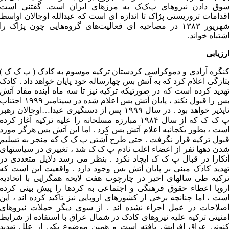
وق دادن نیروهای پ‌ک‌ک به مرزهای ایران است. گفتنی است
قدامات تروریستی پژاک تا اندازه ای است که عبدالله اوجالان اواسط
شهریور ۱۳۸۳ در مصاحیه ای فعالیت‌های گروه‌هایی چون پژاک را
شتباه خواند.
رزیابی
نگره آزادی و دموکراسی کردستان ترکیه موسوم به کادک ( پ ک ک )
تازگی اعلام کرد که به آتش بس چهارساله خود پایان خواهد داد . کادک
هدید کرده است که در صورتیکه ترکیه نیز تا سه ماه آینده مفاد آتش
بس را قبول نکند ، پایان آتش بس اعلام شده در سپتامبر ۱۹۹۹ اجتناب
تاپذیر خواهد بود . در سال ۱۹۹۹ پس از دسنگیری عیدا…اوجالان رهبر
پ ک ک که از سال ۱۹۸۴ مبارزه مسلحانه را علیه ترکیه آغاز کرده
ست ، بطور یکجانبه اعلام آتش بس کرد . اما این آتش بس هرگز مورد
بول ترکیه قرار نگرفت . حتی طرح آشتی پ ک ک که منجر به تسلیم
دن دهها نفر از اعضاء اغلب نادم پ ک ک شد ، تغییری در سیاستهای
نکارا در قبال پ ک ک ایجاد نکرد . بنظر می رسد دلایل متعددی در
هدید کادک مبنی بر پایان آتش بس وجود دارد . واقعیت این است که
رکیه طی سالهای اخیر در چارچوب هفت لایحه همگرایی با اتحادیه
روپا اعطاء حقوق فرهنگی و اجتماعی به کردها را پیش بینی کرده
ست ، اما چنانچه برخی از کشورهای اروپایی نیز تاکید کرده اند ، این
صلاحات در عمل اجراء نشده اند . از سوی دیگر حملات نیروهای
منیتی ترکیه علیه نیروهای کادک در شمال عراق با استفاده از شرایط
نونی عراق افزایش یافته است و همین موضوع یکی از علل تهدید