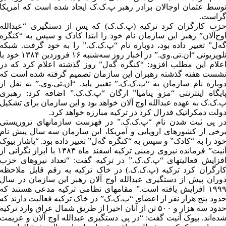
وسط عثمان اوجالان برادر رهبر پ.ک.ک ایجاد شده است که امریکا
راست.
زب کارگران کرد ترکیه (پ.ک.ک) که پس از دستگیری “عبدالله
وج‌آلان” رهبر این سازمان نام خود را ابتدا کادک و سپس به “کنگره
ه‌ل” تغییر داده بود، دوباره نام “پ.ک.ک.” را به خود گرفت. شبکه
تلویزیونی “ان.تی.وی.” در اخبار روز سه‌شنبه ۱۶ فروردین ۱۳۸۴ خود با
علام این مطلب افزود: “کنگره گه‌ل” روز گذشته اعلام کرد که در
شست هفته گذشته رهبران این سازمان تصمیم گرفته شده است که
وباره نام سازمان به “پ.ک.ک.” تغییر یابد. “ان.تی.وی.” به نقل از
ایگاه اینترنتی “مزو پتامیا” ارگان “پ.ک.ک.” اضافه کرد: رهبری
.ک.ک به عهده عبدالله اوج آلان خواهد بود و این سازمان برای تشکیل
ولت دمکراتیک فدرال کرد در ترکیه مبارزه خواهد کرد.
ر پی ثبت شدن نام “پ.ک.ک.” در فهرست سازمانهای تروریستی
رخی از کشورهای اروپایی و آمریکا، این سازمان سه سال پیش نام
ود را به “کادک” و سپس به “کنگره گه‌ل” تغییر داده بود. “یاشار بیوک
آنیت” فرمانده نیروی زمینی ترکیه اسفند ماه ۱۳۸۳ با ابراز نگرانی از
فزایش فعالیتهای “پ.ک.ک.” در ترکیه گفت: “تعداد نیروهای حزب
ارگران کرد ترکیه (پ.ک.ک.) در خاک ترکیه به رقم قابل ملاحظه
وران پیش از دستگیری عبدالله اوج آلان رهبر این سازمان در سال
۱۹۹۹ افزایش یافته است.” مقامهای نظامی ترکیه مدعی هستند که
دود پنج هزار نفر از اعضای “پ.ک.ک” در خاک ترکیه فعالیت دارند که
حدود سه هزار و ۵۰۰ تن از آنان اخیرا از طریق شمال عراق وارد ترکیه
ده‌اند. بیوک آنیت گفت: “در پی دستگیری عبدالله اوج آلان و عزیمت