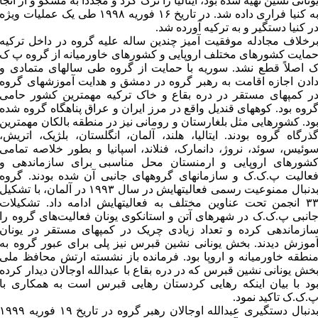
ونانی نشین تهیه شده بود، ایتالیا را ترک کرد و مجدداً به مسکو و از آنجا
به کنیا فراری داده شد. در تاریخ ۱۶ فوریه ۱۹۹۸ طی یک عملیات ویژه
ر کنیا دستگیر و به ترکیه آورده شد.
رخلاف مجادله موفقیت آمیز چندین ساله علیه گروه در داخل ترکیه
مایت کشورهای مختلف اروپایی و کشورهای خاورمیانه از گروه پ ک
 اصلاً قطع نشد. سوریه با حمایت از گروه طی سالهای متمادی و
ادن اجازه اقامت به رهبر گروه در دمشق و هدایت آموزشهای گروه
ر کمپهای مستقر در دره بقاع و خاک ترکیه مهمترین کشور حامی
روه بود. کوههای قندیل واقع در مرز ایران و عراق پناهگاه گروه شده
ود. کشورهایی مثل بلغارستان و رومانی نیز در منطقه بالکان مهمترین
ذرگاه گروه بودند. ایتالیا، هلند، آلمان، انگلستان، بلژیک، اتریش،
وئیس، سوئد، نروژ، دانمارک، فنلاند، اسپانیا و بطور خلاصه تمامی
شورهای اروپایی و ارمنستان محل مناسبی برای سازماندهی و
عالیت پ.ک.ک و سازمانهای گروههای جانبی آن شده بودند. گروه
بدنبال ممنوعیت رسمی فعالیتهایش در سال ۱۹۹۳ در آلمان، با تشکیل
۳۳ انجمن تحت عناوین مختلف به فعالیتهایش ادامه داد. تشکیلات
انبی پ.ک.ک در شهرهای آتن و استانکوی یونان فعالیت‌های گروه را
ازماندهی کرده و تعداد زیادی چریک در کمپهای مستقر در یونان
موزش دیدند. بخش یونانی نشین قبرس نیز پلی برای عبور گروه به
نطقه خاورمیانه و اروپا بود. فرمانده باز نشسته ارتش محافظ ملی
خش یونانی نشین قبرس که در دره بقاع با عبدالله اوجالان دیدار کرده
ود با بیان اینکه رهایی کردستان رهایی قبرس است به همکاری با
.ک.ک تاکید نمود.
بدنبال دستگیری عبدالله اوجالان رهبر گروه در تاریخ ۱۹ فوریه ۹۹۹