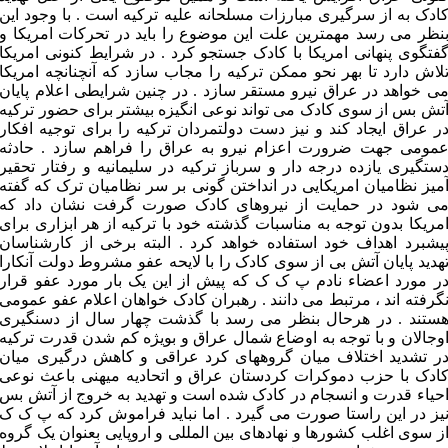
ادک به از سرگیری مبارزات مسلحانه علیه ترکیه است . با وجود این
نظر می رسد مهمترین علت این موضوع را باید در تحرکات امریکا و
فتگوی پنهانی امریکا با کادک جستجو کرد . در شرایط کنونی امریکا
لاش دارد تا بهر نحو ممکن ترکیه را مجاب سازد که آنچنانچه امریکا
ی خواهد در عراق نیرو مستقر سازد . در چنین شرایطی اعلام پایان
تش بس از سوی کادک می تواند نوعی انگیزه بیشتر برای حضور ترکیه
ر عراق ایجاد کند و نیز دست دولتمردان ترکیه را برای توجیه افکار
مومی جهت ضرورت اعزام نیرو به عراق را فراهم سازد . حادثه
ستگیری یازده درجه دار و سرباز ترکیه در سلیمانیه و رفتار تحقیر
میز نظامیان امریکایی در انداختن گونی بر سر نظامیان ترک که گفته
ی شود در حمایت از نیروهای کادک صورت گرفت نشان داد که
مریکا بدون توجه به مناسبات گذشته خود با ترکیه از هر ابزاری برای
یشبرد اهداف خود استفاده خواهد کرد . البته برخی از کارشناسان
هدید پایان آتش بی از سوی کادک را با لایحه عفو مشروط دولت آنکارا
ر مورد اعضاء نادم پ ک ک که پیش از این یک بار مورد عفو قرار
گرفته اند ، مرتبط می دانند . رهبران کادک خواهان اعلام عفو عمومی
ستند . در هرحال بنظر می رسد با گذشت چهار سال از دسنگیری
وجالان و با توجه به اوضاع شمال عراق و بویژه کم شدن قدرت ترکیه
ر تشدید اختلاف میان گروههای کرد عراقی و کاهش درگیری میان
ادک با حزب دموکرات کردستان عراق و اتحادیه میهنی باعث نوعی
حیاء قدرت و انسجام در کادک شده است و تهدید به خروج از آتش بس
یز در این راستا صورت می گیرد . اما نباید فراموش کرد که پ ک ک
ز سوی اغلب کشورها و نهادهای بین المللی و اروپایی بعنوان یک گروه