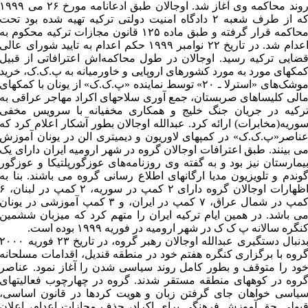
روند محاکمه وی آغاز شد. اوجالان طبق ادعانامه مورخ ۲۶ می ۹۹۹
که از طرف شعبه ۲ دادگاه امنیت دولتی ترکیه تهیه شده بود تحت
محاکمه قرار گرفته و طبق ماده ۱۲۵ قانون مجازات ترکیه محکوم به
اعدام شد. در تاریخ ۲۲ نوامبر ۱۹۹۹ حکم اعدام به تایید شورای عالی
ضایی ترکیه رسید. اوجالان در طول محاکمه‌اش اعترافاتی از قبیل
مکهای مورد به مورد کشورهای اروپایی و خاورمیانه به پ.ک.ک، خرید
موشک‌های «استرلا ـ ۲۰» توسط نماینده «پ.ک.ک» از یونان با کمکهای
الی کلیساهای صربستان، جمع آوری سلاحهای اکراد مهاجر عراقی به
رکیه در جریان جنگ خلیج و همکاری مخفیانه با سرویس مخفی
وریه(مخابرات) ارائه کرد. عبدالله اوجالان بطور آشکار اعلام کرد که
ناصر«پ.ک.ک» در کمپهای لاوریون و دیمیتری الن در یونان آموزش
ی بینند. طبق اعترافات اوجالان گروه در شهر ارومیه ایران دارای یک
یمارستان نیز بود و به گفته وی روزنامه‌های عوزگورپلتیکا و عوزگور
وندم و تلویزیون مدیا ارگانهای اطلاع رسانی گروه می باشند. بنا به
اظهارات اوجالان گروه دارای ۲ کمپ در سوریه، ۲ کمپ در لبنا
کمپ در شمال عراق، ۷ کمپ در ایران، و ۳ کمپ آموزشی در یونان
ی باشد. در همین ایام ترکیه ایران را متهم کرد که میزبان ششمین
نگره سالانه پ ک ک در شهر ارومیه در فوریه ۱۹۹۹ بوده است.
بدنبال دستگیری عبدالله اوجالان رهبر گروه، در تاریخ ۲۳ فوریه ۰۰۰
روه با برگزاری کنگره هفتم خود در منطقه قندیل، اقدامات مسلحانه
ود را متوقف و بطور کامل روند سیاسی شدن را آغاز نمود. عناصر
روه در کوههای منطقه مستقر شدند. گروه در چهارچوب فعالیتهای
یاسی خواهان جای گرفتن زبان و هویت کردها در قانون اساسی،
بولی حق آموزش فرهنگی برای اکراد، حذف مجازات اعدام، اعلان