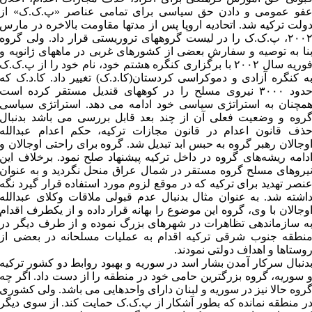
فو عمومی و دادن حق سیاسی برای تمامی عناصر «پ.ک.ک» از
ولت ترکیه شد. اتحادیه اروپا پس از مدتها مقاومت بالاخره در مارس
۲۰۰۲، پ.ک.ک را در لیست گروههای تروریستی قرار داد. ولی گروه
نا به توصیه و سفارش بعضی از کشورهای غربی در ماههای ژانویه و
فوریه سال ۲۰۰۲ با برگزاری کنگره هشتم خود، نام خود را از پ.ک.ک
ه کنگره آزادی و دموکراسی کردستان(کا.د.ک) تغییر داد. کا.د.ک که
حدود ۳۰۰۰ نیروی مسلح را در کوههای قندیل مستقر کرده است
مچنان به استراتژی سیاسی خود ادامه می دهد. استراتژی سیاسی
روه و وضعیت فعلی آن از چند بعد قابل بررسی می باشد بدنبال
ذف قانون اعدام در قانون مجازات ترکیه، حکم اعدام عبدالله
وجالان رهبر گروه به حبس ابد تبدیل شد. گروه برای راحتی اوجالان و
دامه ریشه‌های گروه در داخل ترکیه پیشنهاد صلح نمود. برخلاف این
یروهای مسلح گروه مستقر در شمال عراق منحل نگردید و به عنوان
نصر تهدید برای ترکیه که در موقع لزوم مورد استفاده قرار گیرد نگه
اشته شد. به عنوان مثال بدنبال عدم قبولی ملاقات وکلای عبدالله
وجالان با وی، گروه این موضوع را بهانه قرار داده و از یکطرف اقدام
ه سازماندهی تظاهرات در شهرهای بزرگ نموده و از طرف دیگر در
نطقه جنوب شرقی ترکیه اقدام به عملیات مسلحانه در بعضی از
وستاها و اهداف دولتی نمودند.
دنبال سرکار آمدن بشار اسد در سوریه و بهبود روابط دو کشور ترکیه
 سوریه، گروه بزرگترین حامی خود در منطقه را از دست داد. اگر چه
روه حالا نیز در سوریه و لبنان دارای واحدهایی می باشد. ولی کشوری
ر منطقه نمانده که بطور آشکار از پ.ک.ک حمایت کند. از سوی دیگر