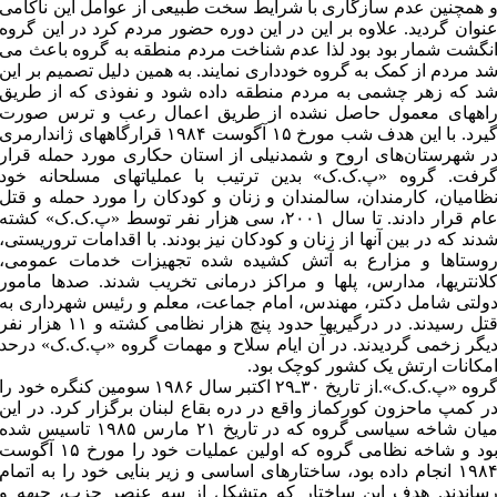
 همچنین عدم سازگاری با شرایط سخت طبیعی از عوامل این ناکامی
نوان گردید. علاوه بر این در این دوره حضور مردم کرد در این گروه
نگشت شمار بود بود لذا عدم شناخت مردم منطقه به گروه باعث می
د مردم از کمک به گروه خودداری نمایند. به همین دلیل تصمیم بر این
د که زهر چشمی به مردم منطقه داده شود و نفوذی که از طریق
اههای معمول حاصل نشده از طریق اعمال رعب و ترس صورت
گیرد. با این هدف شب مورخ ۱۵ آگوست ۱۹۸۴ قرارگاههای ژاندارمری
ر شهرستان‌های اروح و شمدنیلی از استان حکاری مورد حمله قرار
رفت. گروه «پ.ک.ک» بدین ترتیب با عملیاتهای مسلحانه خود
ظامیان، کارمندان، سالمندان و زنان و کودکان را مورد حمله و قتل
عام قرار دادند. تا سال ۲۰۰۱، سی هزار نفر توسط «پ.ک.ک» کشته
دند که در بین آنها از زنان و کودکان نیز بودند. با اقدامات تروریستی،
وستاها و مزارع به آتش کشیده شده تجهیزات خدمات عمومی،
لانتریها، مدارس، پلها و مراکز درمانی تخریب شدند. صدها مامور
ولتی شامل دکتر، مهندس، امام جماعت، معلم و رئیس شهرداری به
قتل رسیدند. در درگیریها حدود پنچ هزار نظامی کشته و ۱۱ هزار نفر
یگر زخمی گردیدند. در آن ایام سلاح و مهمات گروه «پ.ک.ک» درحد
مکانات ارتش یک کشور کوچک بود.
گروه «پ.ک.ک».از تاریخ ۳۰ـ۲۹ اکتبر سال ۱۹۸۶ سومین کنگره خود را
ر کمپ ماحزون کورکماز واقع در دره بقاع لبنان برگزار کرد. در این
میان شاخه سیاسی گروه که در تاریخ ۲۱ مارس ۱۹۸۵ تاسیس شده
بود و شاخه نظامی گروه که اولین عملیات خود را مورخ ۱۵ آگوست
۱۹۸۴ انجام داده بود، ساختارهای اساسی و زیر بنایی خود را به اتمام
ساندند. هدف این ساختار که متشکل از سه عنصر حزب، جبهه و