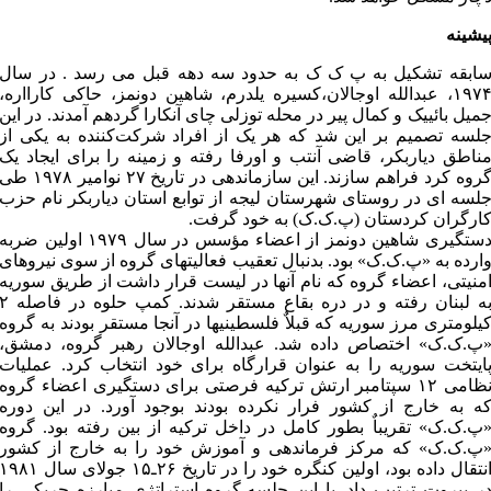
یشینه
ابقه تشکیل به پ ک ک به حدود سه دهه قبل می رسد . در سال
۱۹۷۴، عبدالله اوجالان،کسیره یلدرم، شاهین دونمز، حاکی کارااره،
میل بائییک و کمال پیر در محله توزلی چای آنکارا گردهم آمدند. در این
لسه تصمیم بر این شد که هر یک از افراد شرکت‌کننده به یکی از
ناطق دیاربکر، قاضی آنتب و اورفا رفته و زمینه را برای ایجاد یک
گروه کرد فراهم سازند. این سازماندهی در تاریخ ۲۷ نوامیر ۱۹۷۸ ط
لسه ای در روستای شهرستان لیجه از توابع استان دیاربکر نام حزب
ارگران کردستان (پ.ک.ک) به خود گرفت.
دستگیری شاهین دونمز از اعضاء مؤسس در سال ۱۹۷۹ اولین ضربه
ارده به «پ.ک.ک» بود. بدنبال تعقیب فعالیتهای گروه از سوی نیروهای
منیتی‏، اعضاء گروه که نام آنها در لیست قرار داشت از طریق سوریه
به لبنان رفته و در دره بقاع مستقر شدند. کمپ حلوه در فاص
یلومتری مرز سوریه که قبلاٌ فلسطینیها در آنجا مستقر بودند به گروه
پ.ک.ک» اختصاص داده شد. عبدالله اوجالان رهبر گروه، دمشق،
ایتخت سوریه را به عنوان قرارگاه برای خود انتخاب کرد. عملیات
نظامی ۱۲ سپتامبر ارتش ترکیه فرصتی برای دستگیری اعضاء گروه
ه به خارج از کشور فرار نکرده بودند بوجود آورد. در این دوره
پ.ک.ک» تقریباٌ بطور کامل در داخل ترکیه از بین رفته بود. گروه
پ.ک.ک» که مرکز فرماندهی و آموزش خود را به خارج از کشور
انتقال داده بود، اولین کنگره خود را در تاریخ ۲۶ـ۱۵ جولای سال ۹۸۱
ر بیروت ترتیب داد. با این جلسه،گروه استراتژی مبارزه چریکی را