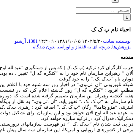
جستجو
برای:
احیاء نام پ ک ک
نویسنده سایت
۱۴۰۲/۵/۳۰ ۱۴:۴۰:۱۰
۱۳۸۱/۱۰/۰۵
|
1381
,
آرشیو
پژوهش‌ها
,
دریچه ای به قفقاز و اورآسیا
|
بدون دیدگاه
قدمه
زب کارگران کرد ترکیه (پ.ک .ک ) که پس از دستگیرى “عبدالله اوج
لان ” رهبراین سازمان نام خود را به “کنگره گه ل” تغییر داده بود،
وباره نام “پ.ک .ک .” را به خود گرفت .
بکه تلویزیونى “ان .تى.وى.” در اخبار روز سه شنبه خود با اعلام این
طلب افزود : “کنگره گه ل” روز گذشته اعلام کرد که در نشست
فته گذشته رهبران این سازمان تصمیم گرفته شده است که دوباره
ام سازمان به “پ.ک .ک .” تغییر یابد. “ان .تى.وى.” به نقل از پایگاه
ینترنتى “مزو پتامیا” ارگان “پ.ک .ک .” اضافه کرد : رهبرى پ.ک .ک
ه عهده عبدالله اوج آلان خواهد بود و این سازمان براى تشکیل دولت
مکراتیک فدرال کرد در ترکیه مبارزه خواهد کرد.
ر پى ثبت شدن نام “پ.ک .ک .” در فهرست سازمانهاى تروریستى
رخى از کشورهاى اروپایى و آمریکا، این سازمان سه سال پیش نام