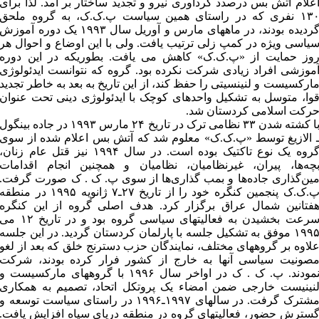
علام آتش بس درصدد گردآوری نیرو و تجدید ساختار بر آمد. لذا برای
۱۳۰ نفری که در راستای همین سیاست پ.ک.ک، به گروه ملحق
گردیده بودند، در ماههای مارس و آوریل سال ۱۹۹۳ یک دوره آموزش
یاسی ویژه در کمپ زلی ترتیب یافت. ولی با این اوضاع و احوال هر
وز حمایت از «پ.ک.ک» کاهش می یافت. بطوریکه در این دوره
موزشی افراد زیادی شرکت نکرده بود. گروه که نتوانست ایدئولوژی
ارکسیست و لنینسیتی را حفظ کند، از این تاریخ به بعد به خاطر تجدید
وا، متوسل به تشکیل واحدهای کوچک با ایدئولوژی دینی تحت عنوان
رکت اسلامی کردستان شد.
با کشته شدن ۳۳ نظامی ترک در تاریخ ۲۴ مارس ۱۹۹۳ در جاده بینگول
 الازیغ توسط «پ.ک.ک» معلوم شد که آتش بس اعلام شده از سوی
گروه یک نوع تاکتیک بوده است. در سال ۱۹۹۴ نیز قتل عام زنان،
چه‌ها، پیران، غیرنظامیان، نظامیان و همچنین انجام اقدامات
ین‌گذاری جاده‌ها و بمب گذاری‌ها از سوی پ. ک . ک صورت گرفت.
پ.ک.ک پنجمین کنگره خود را از تاریخ ۲۷ـ۷ ژانویه ۱۹۹۵ در منطقه
فتانین شمال عراق برگزار کرد. هدف اصلی گروه از این کنگره
سرعت بخشیدن به فعالیتهای سیاسی گروه بود و در تاریخ ۱۲ م
۱۹۹۵ موفق به تشکیل جلسه با پارلمان کردستان گردید. در این جلسه
لاوه بر گروههای مختلف، نمایندگان حزب دسترنج خلق که بعد از لغو
صونیت سیاسی آنها به خارج از کشور فرار کرده بودند، شرکت
نمودند. پ. ک . ک در اواخر سال ۱۹۹۶ با گروههای مارکسیست و
نینیست خارجی ضمن امضاء یک پروتکل اتحاد، تصمیم به همکاری
مشترک گرفت. در سالهای ۱۹۹۷ـ۱۹۹۶ در راستای سیاست توسعه و
سترش حضور، فعالیتهای گروه در منطقه دریای سیاه افزایش یافت.