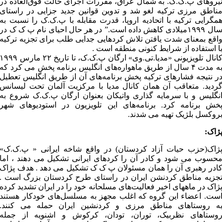
یروهای پ.ک.ک. به شمال عراق، مقررات اجرای حالت فوق‌العاده در
ناطق مرزی ترکیه لغو شد و تدوین قوانین جدید جزایی در راستای
مگرایی ترکیه با اتحادیه اروپا، قدرت مقابله با پ.ک.ک را نسبت به
سال ۱۹۹۹میلادی کاهش داده است.” در هر حال احیای نام پ ک ک در
اقع بمعنای شدت یافتن تلاش کردهایی جدایی طلب برای تجزیه ترکیه
ا استفاده از شرایط کنونی منطقه است .
کانال تلویزیونی «مدیا.تی.وی» ارگان پ.ک.ک، تا تاریخ ۲۲ مارس ۹۹۹
به مدت ۴ سال از طریق ماهواره‌های انگلیس برنامه پخش می کرد که
ر نتیجه فشارهای ترکیه پخش برنامه‌های آن از طریق انگلیس تعطیل
ردید. متعاقب آن همان کانال مدیا با مرکزیت آلمان تحت لیسانس
نگلیس و با سرمایه گذاری واتیکان بعنوان ارگان پ.ک.ک شروع به
خش برنامه کرد. برنامه‌های این تلویزیون در استودیوهای شهر
روکسل بلژیک تهیه می شدند.
ژاک:
ژاک(حزب حیات آزاد کردستان) در واقع شاخه ایرانی « پ.ک.ک»
حسوب می شود و کادر آن را کردهای ایرانی تشکیل می دهند ، اما
ادر رهبری آن را همان مسئولان پ ک ک تشکیل می دهد . هدف پژاک
جزیه مناطق کردنشن ایران در راستای طرح کردستان بزرگ است .
ژاک در ماههای اخیر فعالیت‌های مسلحانه خود را در ایران تشدید کرده
است. اعضاء این گروه که اغلب مجهز به مسلسل‌های خودکار هستند
ه روستاهای مناطق مرزی و کردنشین ایران حمله می کنند.
وستاهای نظربیک، توران، تودان، کرکوش و اشنویه از جمله