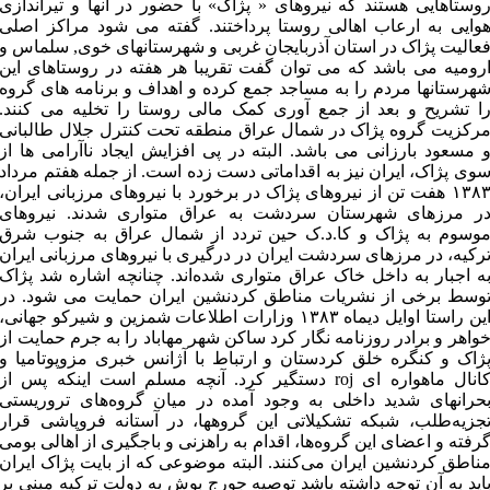
وستاهایی هستند که نیروهای « پژاک» با حضور در آنها و تیراندازی
وایی به ارعاب اهالی روستا پرداختند. گفته می شود مراکز اصلی
عالیت پژاک در استان آذربایجان غربی و شهرستانهای خوی, سلماس و
رومیه می باشد که می توان گفت تقریبا هر هفته در روستاهای این
هرستانها مردم را به مساجد جمع کرده و اهداف و برنامه های گروه
ا تشریح و بعد از جمع آوری کمک مالی روستا را تخلیه می کنند.
رکزیت گروه پژاک در شمال عراق منطقه تحت کنترل جلال طالبانی
 مسعود بارزانی می باشد. البته در پی افزایش ایجاد ناآرامی ها از
وی پژاک، ایران نیز به اقداماتی دست زده است. از جمله هفتم مرداد
۱۳۸۳ هفت تن از نیروهای پژاک در برخورد با نیروهای مرزبانی ایران،
ر مرزهای شهرستان سردشت به عراق متواری شدند. نیروهای
وسوم به پژاک و کا.د.ک حین تردد از شمال عراق به جنوب شرق
رکیه، در مرزهای سردشت ایران در درگیری با نیروهای مرزبانی ایران
ه اجبار به داخل خاک عراق متواری شده‌اند. چنانچه اشاره شد پژاک
وسط برخی از نشریات مناطق کردنشین ایران حمایت می شود. در
این راستا اوایل دیماه ۱۳۸۳ وزارات اطلاعات شمزین و شیرکو جهانی،
واهر و برادر روزنامه نگار کرد ساکن شهر مهاباد را به جرم حمایت از
ژاک و کنگره خلق کردستان و ارتباط با آژانس خبری مزوپوتامیا و
کانال ماهواره ای roj دستگیر کرد. آنچه مسلم است اینکه پس از
حرانهای شدید داخلی به وجود آمده در میان گروه‌های تروریستی
جزیه‌طلب، شبکه تشکیلاتی این گروهها، در آستانه فروپاشی قرار
رفته و اعضای این گروه‌ها، اقدام به راهزنی و باجگیری از اهالی بومی
ناطق کردنشین ایران می‌کنند. البته موضوعی که از بایت پژاک ایران
اید به آن توجه داشته باشد توصیه جورج بوش به دولت ترکیه مبنی بر