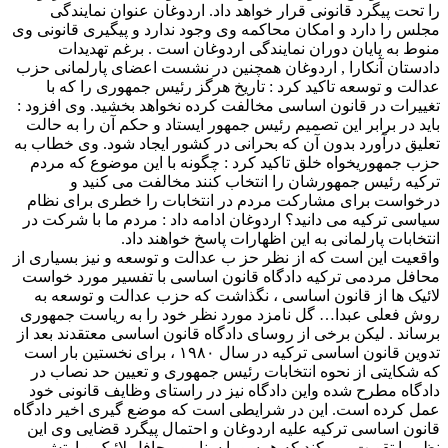
را تحت پیگرد قانونی قرار خواهد داد. اردوغان عنوان نمایندگی
مجلس را دارد و امکان محاکمه وی وجود ندارد و پیگیری قانونی وی
منوط به پایان دوران نمایندگی اردوغان است . برغم تهدیدات
دادستان آنکارا , اردوغان همچنین در نشست اعضای پارلمانی حزب
عدالت و توسعه تاکید کرد : تاریخ هرگز رئیس جمهوری را که با
تغییرات در قانون اساسی مخالفت کرده نخواهد بخشید. وی افزود :
باید در برابر این تصمیم رئیس جمهور ایستاد و حکم آن را به حالت
تعلیق درآورد بدون آن که بحرانی در کشور ایجاد شود. وی خطاب به
حزب جمهوریخواه خلق تاکید کرد : چگونه با این موضوع که مردم
ترکیه رئیس جمهورشان را انتخاب کنند مخالفت می کنید و
درخواست برای مشارکت مردم در انتخابات را خطری برای نظام
سیاسی ترکیه می دانید؟ اردوغان ادامه داد : مردم ما با شرکت در
انتخابات پارلمانی به این اظهارات پاسخ خواهند داد.
واقعیت این است که از نظر حز ب عدالت و توسعه و نیز بسیاری از
محافل مردمی ترکیه دادگاه قانون اساسی با تفسیر مورد خواست
لائیک ها از قانون اساسی ، نگذاشت که حزب عدالت و توسعه به
روش فعلی عبدا… گل نامزد مورد نظر خود را به ریاست جمهوری
برساند . لیکن برخی از روسای دادگاه قانون اساسی معتقدند بعد از
تدوین قانون اساسی ترکیه در سال ۱۹۸۰ ، برای نخستین بار است
که شکایتی از نحوه انتخابات رئیس جمهوری و تعیین حد نصاب در
دادگاه مطرح شده واین دادگاه نیز در راستای وظایف قانونی خود
عمل کرده است. این در شرایطی است که موضع گیری اخیر دادگاه
قانون اساسی ترکیه علیه اردوغان و احتمال پیگرد قضایی وی این
نظر را تقویت می کند که همسو با سناریو محافل لائیک و ارتش ,