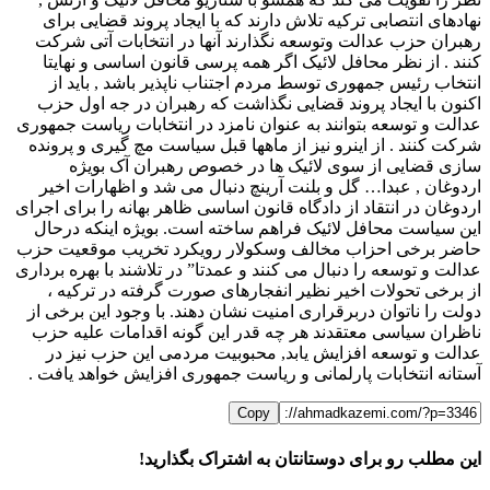
نهادهای انتصابی ترکیه تلاش دارند که با ایجاد پروند قضایی برای
رهبران حزب عدالت وتوسعه نگذارند آنها در انتخابات آتی شرکت
کنند . از نظر محافل لائیک اگر همه پرسی قانون اساسی و نهایتا
انتخاب رئیس جمهوری توسط مردم اجتناب ناپذیر باشد , باید از
اکنون با ایجاد پروند قضایی نگذاشت که رهبران در جه اول حزب
عدالت و توسعه بتوانند به عنوان نامزد در انتخابات ریاست جمهوری
شرکت کنند . از اینرو نیز از ماهها قبل سیاست مچ گیری و پرونده
سازی قضایی از سوی لائیک ها در خصوص رهبران آک بویژه
اردوغان , عبدا… گل و بلنت آرینچ دنبال می شد و اظهارات اخیر
اردوغان در انتقاد از دادگاه قانون اساسی ظاهر بهانه را برای اجرای
این سیاست محافل لائیک فراهم ساخته است. بویژه اینکه درحال
حاضر برخی احزاب مخالف وسکولار رویکرد تخریب موقعیت حزب
عدالت و توسعه را دنبال می کنند و عمدتا” در تلاشند با بهره برداری
از برخی تحولات اخیر نظیر انفجارهای صورت گرفته در ترکیه ،
دولت را ناتوان دربرقراری امنیت نشان دهند. با وجود این برخی از
ناظران سیاسی معتقدند هر چه قدر این گونه اقدامات علیه حزب
عدالت و توسعه افزایش یابد, محبوبیت مردمی این حزب نیز در
آستانه انتخابات پارلمانی و ریاست جمهوری افزایش خواهد یافت .
Copy
این مطلب رو برای دوستانتان به اشتراک بگذارید!