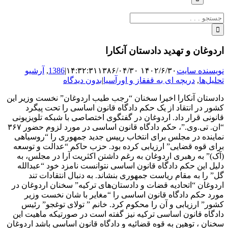
جستجو
برای:
اردوغان و تهدید دادستان آنکارا
نویسنده سایت
۱۴۰۲/۶/۳۰ ۱۴:۳۲:۳۱
۱۳۸۶/۰۴/۳۰
|
1386
,
آرشیو
تحلیل‌ها
,
دریچه ای به قفقاز و اورآسیا
|
بدون دیدگاه
دادستان آنکارا اخیرا سخنان “رجب طیب اردوغان” نخست وزیر این
کشور در انتقاد از یک حکم دادگاه قانون اساسی را تحت پیگرد
قانونی قرار داد. اردوغان در گفتگوی اختصاصی با شبکه تلویزیونی
“ان. تی.وی.”، حکم دادگاه قانون اساسی در مورد لزوم حضور ۳۶۷
نماینده در مجلس برای انتخاب رییس جدید جمهوری را “روسیاهی
برای قوه قضایی” ارزیابی کرده بود. حزب حاکم “عدالت و توسعه
(آک)” به رهبری اردوغان به رغم داشتن اکثریت آرا در مجلس، به
دلیل این حکم دادگاه قانون اساسی نتوانست نامزد خود “عبدالله
گل” را به مقام ریاست جمهوری بنشاند. به دنبال انتقادات تند
اردوغان “اتحادیه قضات و دادستان‌های ترکیه” سخنان اردوغان در
مورد حکم دادگاه قانون اساسی را “مغایر با شان نخست وزیر
کشور” ارزیابی و آن را محکوم کرد. خانم ” تولای توغجو” رئیس
دادگاه قانون اساسی ترکیه نیز گفته است در صورتیکه ماهیت این
سخنان ، توهین به قوه قضائیه و دادگاه قانون اساسی باشد اردوغان