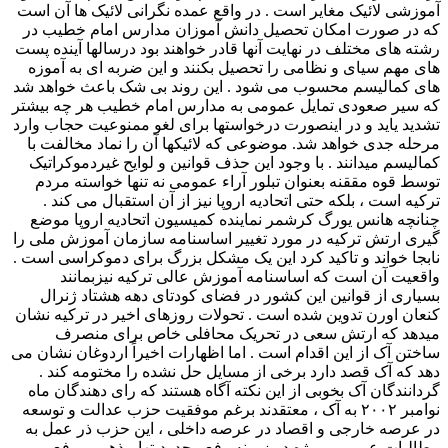
آموزشی لائیک مغایر است . در واقع عمده نگرانی لائیک ها آن است
که در صورت امکان تحصیل دانش آموزان مدارس امام خطیب در
رشته های مختلف در نهایت آنها قادر خواهند بود درسالها آینده پست
های مهم سیای و نظامی را تحصیل بکنند و این ضربه ای به آموزه
های کمالیسم محسوب می شود . این روند بی شک باعث خواهد شد
که سیر صعودی تمایل عمومی به مدارس امام خطیب هر چه بیشتر
تشدید یاید و در اینصورت درخواستها برای لغو ممنوعیت حجاب وارد
مرحله جدی خواهد شد. موضوعی که لائیکها آن را نماد مخالفت با
کمالیسم میدانند . با وجود این حذف قوانین و لوایح غیردموکراتیک
توسط قوه مققنه بعنوان تبلور آراء عمومی نه تنها خواسته مردم
ترکیه است ، بلکه حتی اتحادیه اروپا نیز از آن استقبال می کند .
چنانچه هانس یورگ کرشمر نماینده کمیسیون اتحادیه اروپا موضع
گیری ارتش ترکیه در مورد تغییر اساسنامه سازمان آموزش ملی را
نابجا خواند و تاکید کرد این یک مشکل بزرگ برای دموکراسی است .
واقعیت آن است که اساسنامه آموزش عالی ترکیه نیزبمانند
بسیاری از قوانین این کشور در فضای کودتای دهه هشتاد ژنرال
کنعان اورن تدوین شده است . تحولات روزهای اخیر در ترکیه نشان
میدهد که ارتش سعی در تحریک محافلی خاص برای منصرف
ساختن آک از این اقدام است . اما اظهارات اخیراً اردوغان نشان می
دهد که آک قصد دارد برخی از مسایل حل نشده را مختومه کند .
گردانندگان آک بخوبی از این نکته آگاه هستند که رای دهندگان ماه
نوامبر ۲۰۰۲ به آک ، معتقدند برغم موفقیت حزب عدالت و توسعه
در عرصه خارجی و اقصاد در عرصه داخلی ، این حزب ذر عمل به
مطالبات عمومی بویژه در زمینه رفع محدودیتها مذهبی ، رفع