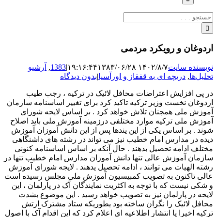
جستجو
برای:
اردوغان و رویکرد مردمی
نویسنده سایت
۱۴۰۲/۸/۷ ۱۹:۱۶:۴۴
۱۳۸۳/۰۶/۲۸
|
1383
,
آرشیو
تحلیل‌ها
,
دریچه ای به قفقاز و اورآسیا
|
بدون دیدگاه
در پی افزایش اعتراضات محافل لائیک در ترکیه ، رجب طیب
اردوغان نخست وزیر ترکیه تاکید کرد برای تغییر اساسنامه سازمان
آموزش ملی همچنان تلاش خواهد کرد . بر اساس لایحه شورای
آموزش ملی ترکیه موارد مختلفی درزمینه آموزش ملی باید اصلاح
شوند . بر اساس یکی از این یندها پس از این دانش آموزان آموزش
دیده در مدارس امام خطیب نیز می تواند در رشته های داشنگاهی
مختلف ادامه تحصیل بدهند . حال آنکه بر اساس اساسنامه کنونی
سازمان آموزش عالی تنها دانش آموزان مدارس امام خطیب تنها در
رشته الهیات می توانند ، ادامه تحصیل یدهند . لایجه شورای آموزش
عالی تاکنون به تصویب کمبیسیون آموزش ملی مجلس رسیده است
و شکی نیست که با توجه به اکثریت نمایندگان آک در پارلمان ، این
لایحه در پارلمان نیز به تصویب خواهد رسید . این موضوع بشدت
محافل لائیک را نگران ساخته بود یطوریکه ستاد مشترک ارتش
ترکیه اخیرا یا انتشار اطلاعیه ای اعلام کرد که این اقدام آک با اصول