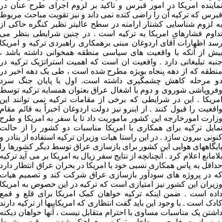
ماینده امریکا در امور قبرس و تاکید بر لزوم اجرای طرح عنان در
برس که ترکیه آن را راضی کنده نمی داند و نیز تقویت مباحث مربوط
ه لزوم شناسایی کشتار ارامنه در سطح عالیتر نظیر کنگره حاکی از
داوم فشارهای امریکا به ترکیه است . در چنین شرایطی بنظر می
سد اظهارات آقای اردوغان مبنی برهمکاری راهبردی ترکیه و امریکا
یش از آنکه با واقعیت های سیاسی منطقه همخوانی داشته باشد ،
نبه تبلیغاتی دارد . واقعیت ان است که اهمیت استراتژیک ترکیه در
نطقه که از دهه پنجاه بویژه مطرح شده است ، طی یک دهه اخیر در
و مرحله کاهش چشمگیری داشته است. اول با پایان جنگ سرد
فروپاشی شوروی و دوم با اشغال عراق بعنوان همسایه ترکیه توسط
مریکا . این در شرایطی که برخی از مقامات ترکیه نمی توانند این
اقعیت را قبول کنند . از اینرو نیز دولت اردوغان اخبراً به قائم مقام
زارت امورخارجه این کشور ماموریت داد تا با سفر به امریکا و طرح
مایل ترکیه برای همکاری با امریکا مناسبات دو کشور را از حالت
نونی بیرون سازد . در این راستا هیات وزیران ترکیه استفاده از بنادر و
ایگاههای هوایی این کشور برای بازسازی عراق توسط دیگر کشورها را
لامانع اعلام کرد . آنچنانچه از نتایج سفر زیال به امریکا بر می آید ترکیه
داقل به پاس همکاری نسبی خود با امریکا در بحران عراق انتظار دارد
ه در پروژه های سودآور بازسازی عراق شرکت کند و تصمیم هیات
زیران این کشور نیز امتیازی است که ترکیه در این خصوص به امریکا
اده است . ضمن اینکه ترکیه خواهان کمک امریکا برای قلع و قمع
ادک است . با وجود این باید گفت انتظاری که امریکاییها از ترکیه دارند
اشتن یک مناسبات مساوی با احترام متقابل نیست ، آنها خواهان دیکته
ه سیاست خارجی و داخلی ترکیه و هماهنک شدن بی قید و شرط