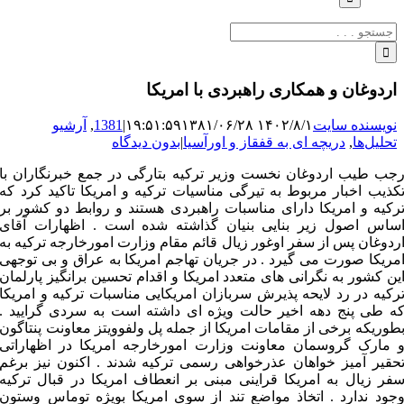
جستجو
برای:
اردوغان و همکاری راهبردی با امریکا
نویسنده سایت
۱۴۰۲/۸/۱ ۱۹:۵۱:۵۹
۱۳۸۱/۰۶/۲۸
|
1381
,
آرشیو
تحلیل‌ها
,
دریچه ای به قفقاز و اورآسیا
|
بدون دیدگاه
جب طیب اردوغان نخست وزیر ترکیه بتارگی در جمع خبرنگاران با
کذیب اخبار مربوط به تیرگی مناسیات ترکیه و امریکا تاکید کرد که
رکیه و امریکا دارای مناسبات راهبردی هستند و روابط دو کشور بر
ساس اصول زیر بنایی بنیان گذاشته شده است . اظهارات آقای
ردوغان پس از سفر اوغور زیال قائم مقام وزارت امورخارجه ترکیه به
مریکا صورت می گیرد . در جریان تهاجم امریکا به عراق و بی توجهی
ین کشور به نگرانی های متعدد امریکا و اقدام تحسین برانگیز پارلمان
رکیه در رد لایحه پذیرش سربازان امریکایی مناسبات ترکیه و امریکا
ه طی پنج دهه اخیر حالت ویژه ای داشته است به سردی گرایید .
طوریکه برخی از مقامات امریکا از جمله پل ولفوویتز معاونت پنتاگون
 مارک گروسمان معاونت وزارت امورخارجه امریکا در اظهاراتی
حقیر آمیز خواهان عذرخواهی رسمی ترکیه شدند . اکنون نیز برغم
فر زیال به امریکا قراینی مبنی بر انعطاف امریکا در قبال ترکیه
جود ندارد . اتخاذ مواضع تند از سوی امریکا بویژه توماس وستون