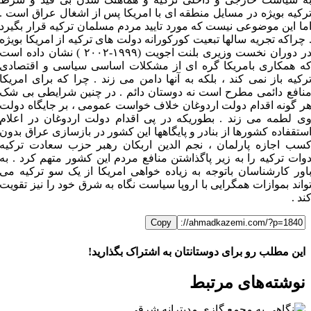
رکیه بویژه در مسایل منطقه ای با امریکا پس از اشغال عراق است .
ما این موضوعی نیست که مورد تایید مردم مسلمان ترکیه قرار بگیرد
 چراکه تجریه سالها تبعیت کورکورانه دولت های ترکیه از امریکا بویژه
در دوران نخست وزیری بلنت اجویت (۱۹۹۹-۲۰۰۲ ) نشان داده است
ه همکاری بامریکا گره ای از مشکلات اساسی سیاسی و اقتصادی
رکیه باز نمی کند ، بلکه به آنها دامن می زند . چرا که برای امریکا
نافع دائمی مطرح است نه دوستان دائم . در چنین شرایطی بی شک
ر گونه اقدام دولت اردوغان خلاف خواست عمومی ، بر جایگاه دولت
ی لطمه می زند . بطوریکه در پی اقدام دولت اردوغان در اعلام
ستقفاده کشورها از بنادر و پایگاهها این کشور در بازسازی عراق بدون
سب اجازه پارلمان ، نجم الدین اربکان رهبر حزب سعادت ترکیه
وات ترکیه را به زیر پاگذاشتن منافع مردم این کشور متهم کرد . به
اور کارشناسان باتوجه به زیاده خواهی امریکا از یک سو ترکیه می
واند بموازات همگرایی با اروپا سیاست نگاه به شرق خود را نیز تقویت
ند .
Copy
این مطلب رو برای دوستانتان به اشتراک بگذارید!
WhatsApp
Facebook
Telegram
LinkedIn
X
ایمیل
نوشته‌‌های مرتبط