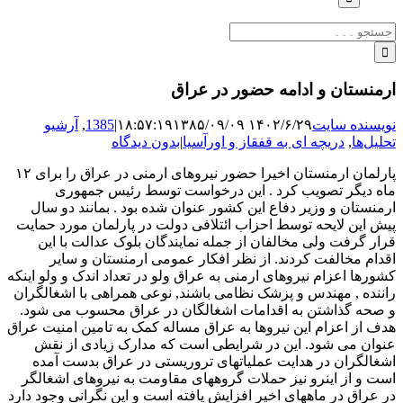
جستجو
برای:
ارمنستان و ادامه حضور در عراق
نویسنده سایت
۱۴۰۲/۶/۲۹ ۱۸:۵۷:۱۹
۱۳۸۵/۰۹/۰۹
|
1385
,
آرشیو
تحلیل‌ها
,
دریچه ای به قفقاز و اورآسیا
|
بدون دیدگاه
پارلمان ارمنستان اخیرا حضور نیروهای ارمنی در عراق را برای ۱۲
ماه دیگر تصویب کرد . این درخواست توسط رئیس جمهوری
ارمنستان و وزیر دفاع این کشور عنوان شده بود . بمانند دو سال
پیش این لایحه توسط احزاب ائتلافی دولت در پارلمان مورد حمایت
قرار گرفت ولی مخالفان از جمله نمایندگان بلوک عدالت با این
اقدام مخالفت کردند. از نظر افکار عمومی ارمنستان و سایر
کشورها اعزام نیروهای ارمنی به عراق ولو در تعداد اندک و ولو اینکه
راننده , مهندس و پزشک نظامی باشند, نوعی همراهی با اشغالگران
و صحه گذاشتن به اقدامات اشغالگان در عراق محسوب می شود.
هدف از اعزام این نیروها به عراق مساله کمک به تامین امنیت عراق
عنوان می شود. این در شرایطی است که مدارک زیادی از نقش
اشغالگران در هدایت عملیاتهای تروریستی در عراق بدست آمده
است و از اینرو نیز حملات گروههای مقاومت به نیروهای اشغالگر
در عراق در ماههای اخیر افزایش یافته است و این نگرانی وجود دارد