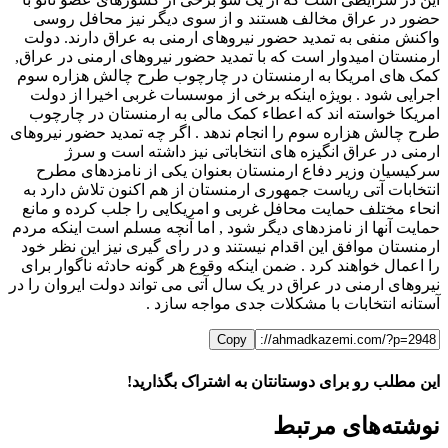
حضور در عراق مخالف هستند و از سوی دیگر نیز محافل روسی
واکنش منفی به تمدید حضور نیروهای ارمنی به عراق دارند. دولت
ارمنستان امیدوار است که با تمدید حضور نیروهای ارمنی در عراق,
کمک های امریکا به ارمنستان در چارچوب طرح چالش هزاره سوم
اجرایی شود . بویژه اینکه برخی از موسسات غربی اخیرا از دولت
امریکا خواسته اند که اعطاء کمک مالی به ارمنستان در چارچوب
طرح چالش هزاره سوم را انجام ندهد . اگر چه تمدید حضور نیروهای
ارمنی در عراق انگیزه های انتخاباتی نیز داشته است و سرژ
سرکیسیان وزیر دفاع ارمنستان بعنوان یکی از نامزدهای مطرح
انتخابات آتی ریاست جمهوری ارمنستان از هم اکنون تلاش دارد به
انحاء مختلف حمایت محافل غربی و امریکایی را جلب کرده و مانع
حمایت آنها از نامزدهای دیگر شود , اما آنچه مسلم است اینکه مردم
ارمنستان موافق این اقدام نیستند و در رای گیری نیز این نظر خود
را اعمال خواهند کرد . ضمن اینکه وقوع هر گونه حادثه ناگوار برای
نیروهای ارمنی در عراق در یک سال آتی می تواند دولت ایروان را در
آستانه انتخابات با مشکلات جدی مواجه سازد .
Copy
این مطلب رو برای دوستانتان به اشتراک بگذارید!
WhatsApp
Facebook
Telegram
LinkedIn
X
ایمیل
نوشته‌‌های مرتبط