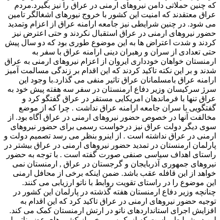
که چنین حملاتی دامن نیروهای ارمنی در عراق را نیز بگیرد.مردم
عراق معتقدند که امنیت این کشور با خروج نیورهای اشغالگر تامین
می شود. در چنین شرایطی نیز جامعه ارامنه عراق از اعزام وتمدید
حضور نیروهای ارمنی در عراق استقبال نکردند و حتی اعترض نیز
کردند و شدت اعتراض ها به این موضوع طوری بود که دو سال پیش
حتی تعدادی از سران و رهبران دینی ارامنه عراق با سفر به
ارمنستان خواهان خودداری ایروان از اعزام نیروهای ارمنی به عراق
شدند و بر این نکته تاکید کردند که این اقدام بر زندگی مسالمت آمیز
ارامنه عراق بامسلمانان عراق تاثیر منفی می گذارد.با وجود این
سرژ سرکیسان وزیر دفاع ارمنستان در سفر سه هفته پیش خود به
عراق تنها با فرماندهان امریکایی مستقر در عراق گفتگو کرد و
گفتگویی با سران جامعه ارامنه عراق نداشت . چرا که از موضع
مخالفت آنها در خصوص حضور نیروهای ارمنی در عراق آگاه بود. از
سوی دیگر دولت عراق نیز درخواست رسمی برای حضور نیروهای
ارمنی در عراق نداشته است . از اینرو بنظر می رسد تصمیم دولت و
پارلمان ارمنستان در تمدید حضور نیروهای ارمنی در عراق بیشتر در
راستای اهداف سیاسی صنفی صورت گفته است . با توجه به حضور
نیروهای جمهوری آذربایجان و گرجستان در عراق , ارمنستان نمی
خواهد از این قافله عقب باشد. ضمن اینکه برخی از محافل ارمنی
این موضوع را در راستای تقویت روابط با ناتو ارزیابی می کنند.
چنانچه وزیر دفاع ارمنستان هفته گذشته در پارلمان این کشور در
توجیه حضور نیروهای ارمنی در عراق تاکید کرد که این اقدام به
افزایش اجرای استانداردهای ناتو در ارتش ارمنستان کمک می کند.
این در شرایطی است که از یک سو برخی از کشورهای عضو ناتو با