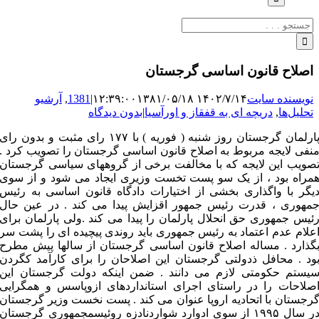
جستجو
برای:
اصلاح قانون اساسی گرجستان
نویسنده سایت
۱۴۰۲/۷/۱۴ ۱۲:۳۹:۰۰
۱۳۸۱/۰۵/۱۸
|
1381
,
آرشیو
تحلیل‌ها
,
دریچه ای به قفقاز و اورآسیا
|
بدون دیدگاه
پارلمان گرجستان روز شنبه ( فوریه ) با ۱۷۷ رای مثبت و بدون رای
نفی لایجه مربوط به اصلاح قانون اساسی گرجستان را تصویب کرد .
صویب این لایجه که با مخالفت برخی از گروههای سیاسی گرجستان
مراه بود ، از یک سو پست تخست وزیری ایجاد می شود و از سوی
یگر با واگذاری بخشی از اختیارات دادگاه قانون اساسی به رئیس
مهوری ، قدرت رئیس جمهور اقزایش پیدا می کند . در عین حال
ئیس جمهوری حق انحلال پارلمان را پیدا می کند .ولی پارلمان برای
علام عدم اعتماد به رئیس جمهوری باید روندی پیچیده ای را پشت سر
گذارد . مساله اصلاح قانون اساسی گرجستان از سالها پیش مطرح
ود . محافل ذدولتی گرجستان این اصلاحان را برای کارآمد کگردن
یستم حکومتی لازم می دانند . ضمن اینکه دولت گرجستان این
صلاحات را در راستای اجرای استانداردهای ازوپاسس و همگرایی
رجستان با اتحادیه اروپا عنوان می کند . پست نخست وزیر گرجستان
در سال ۱۹۹۵ از سوی ادوارد شواردنادزه روئیسمجمهوری گرجستان