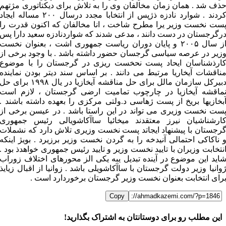
ذف شد . همان زمان مخالفان وی را به تلاش برای دیکتاتوری مژتهم
کردند . شوارد نادزه ذژپس از انتخابا مجدد درسال ۲۰۰ مساله ایجاد
ست نخست وزیر یرا مطرح شاخت ، انا مخالفان که اکنون قدرت را
رگرجستان در دست دانند ، مدعی شدند که شواردنادزه سعید دارا پس
از سال ۲۰۰۵ و پایان دوران ریاست جمهوری اشت ، بعنوان نخست
زیر در عرصه سیاسی گرجسان حضور داشته باشد . با وجود برخی از
ارذشناسان ایحاد پست نحخست ریزی در گرجستان را با موضوع
ناقشات آیخاریا مرتبط می دانند . بر اساس سند دیتر بودن نماینده
دبیرکل سازمان مالل برای حل مناقشه آیخازیا در یال ۱۹۹۸ برای حل
ماقشه آیخازیا در چارچوب تمامیت ارضی گرجستان ، لازم است
بخازیها بریخ از پست ژهاسی د.ولتی مرکزی را بعهده داشته باشند .
ست نخست وزیری می تواند در این راستا باشد . در عیسن برخی از
ارشناشیان نیرز معتقدند میخائیا ساآکاشویالی رئیس جمهوری
رجستان با پیشنهاد ایجاتد پست نخست وزیری تلاش دارد که نشملات
 ناکاکی احتمالی آنیدخه را به گردن نخست وزیر برزیرد . بویژ اینکه
نتخابت وزیران با تایید نخست وزیر و تایید رئیس جمهوری خواهدذ بود .
اید این موضوع در آینده تبدیل یبه یکی الز محورهای اختلاف زوراب
وانیا وزیر دولت گرجستان با ساآکاشویلی باشد . زوانیا از اقبال زیایذ
رای انتخابت بعنوان نخست وزیر گرجستان برخوردارد است .
Copy
این مطلب رو برای دوستانتان به اشتراک بگذارید!