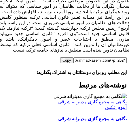
اکنون در این خصوص موضعی نگرفته است . ضمن اینکه اینگونه
خنان نگرانی ها از دخالت نظامیان در امور سیاسی که میتواند به
وند همگرای ترکیه با اتحادیه اروپا آسیب برساند ، افزایش داده است .
ر این راستا نیز مساله تغییر قانون اساسی ترکیه بمنظور کاهش
خالت های نظامیان در امور سیاسی ضروری است. در این راستا بلند
رینچ” رییس مجلس ترکیه چهارشنبه گذشته گفت: “ترکیه نیازمند یک
انون اساسی جدید است.”وی افزود “قانون اساسی جدید می‌باید
درن، منطبق با احتیاجات عصر و اصول دمکراتیک، باشد و
یرنظامیان آن را تدوین کنند.” قانون اساسی فعلی ترکیه که توسط
ظامیان تدوین شده است منطبق با نیازهای جامعه ترکیه نیست
Copy
این مطلب رو برای دوستانتان به اشتراک بگذارید!
WhatsApp
Facebook
Telegram
LinkedIn
X
ایمیل
نوشته‌‌های مرتبط
نگاهی به مجمع گازی مدیترانه شرقی
آلبوم عکس
نگاهی به مجمع گازی مدیترانه شرقی