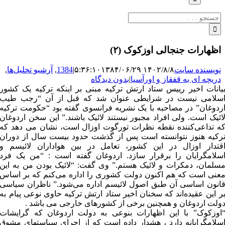
جستجو
برای:
اظهارات جنجالی اوزکوک (۲)
نویسنده سایت
۱۴۰۲/۸/۸ ۵:۳۶:۱۰
۱۳۸۴/۰۶/۲۹
|
1384
,
آرشیو تحلیل‌ها
,
دریچه ای به قفقاز و اورآسیا
|
بدون دیدگاه
یانات اخیر رییس ستاد ارتش ترکیه مبنی بر اینکه ترکیه یک کشور
سلامی نیست در شرایطی عنوان شد که قبل از آن “رجب طیب
ردوغان” در مصاحبه با یک نشریه فرانسوی گفته بود “حکومت ترکیه
ائیک است. ولی افراد مجبور نیستند لائیک باشند.” این سخن اردوغان
ه تداعی‌کننده نقطه نظرات تورگوت اوزال است، نشان می دهد که
رکیه هنوز نتوانسته است پس از گذشت حدود بیست سال از دوران
قتدار اوزال در این کشور، تعامل در بین هواداران لائیسم و
سلامگرایان را برقرار سازد. اردوغان گفته است : “من یک فرد
سلمان، دمکرات و لائیک هستم.” وی گفت: “لائیک بودن من به این
عنی است که هم اکنون دولت کشوری را اداره می‌کنم که بر اساس
انون اساسی آن طبق اصول لائیسم اداره می‌شود.” ناظران سیاسی
ر این عقیده‌اند که سخنان اخیر ستاد ارتش ترکیه حاوی نوعی پیام به
ولت اردوغان و همچنین برخی از کشورهای خارجی می باشد .
اوزکوک” با این اظهارات بنوعی به دولت اردوغان که گرایشات
سلامگرایانه دارد ، هشدار داده است که از اجرای سیاستهای مشوق