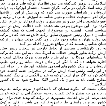
سلامگرایان پرهیز کند.گفته می شود نظامیان ترکیه طی ماههای اخیر
ز رشد اسلامگرایی در ترکیه نگران هستند . هشدار اوزکوک به دولت
ردوغان در شرایطی صورت می گیرد که وی پیش از این از تلاشها
رای لغو ممنوعیت حجاب و تغییر نظامنامه آموزش عالی در ترکیه و
فو دانشجویان اخراجی و نیز سیاستهای دولت اردوغان در عراق انتقاد
رده بود . این موضوع بنوعی نشاندهنده ادامه دخالت ارتش در امور
یاسی است . اهمیت این موضوع از آنجهت است که هفته گذشته
لیمان دمیرل رئیس جمهوری سابق ترکیه فاش ساخت که در ترکیه
ک دولت پنهان و سایه وجود دارد . وی گفت دولت پنهان در ترکیه
مان نظامیان هستند که در مواقع ضروری اقدام می کنند .
ه باور کارشناسان سیاسی از لحاظ خارجی نیز سخنان رییس ستاد
رتش ترکیه بطور تلویحی خطاب به امریکاست . به این معنا که ترکیه
ا سیاستهای آمریکا در اجرای طرح خاورمیانه بزرگ مخالف است و
جازه نخواهد داد که با الگو قرار دادن دولت میانه رو رجب طیب
ردوغان برای دیگر کشورهای اسلامی منطقه، این طرح را اجراء کند.
ر این راستا رئیس ستاد ارتش ترکیه در سخنرانی هفته گذشته خود
اکید کرد که “اگر قرار است ترکیه به عنوان الگویی برای دیگر کشورها
طرح باشد، باید به عنوان یک کشور لائیک مطرح شود، نه یک کشور
سلامی.”
کی نیست که اینگونه سخنان که با دیدگاههای مردم ترکیه مغایرت
ارد و هر چه بیشتر باعث تقویت روحیه اسلامگرایی در ترکیه خواهد
د. برغم افزایش فعالیت مسیونرها در ترکیه که تهدید جدی برای این
شور بویژه در راستای طرح تجزیه ترکیه می باشد ، آقای اوزکوک