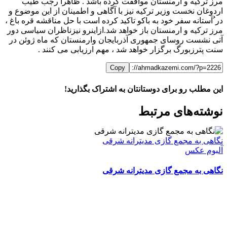
مرز ترکیه و ارمنستان موافقت کرده باشد . ظاهرا رجب طیب
اردوغان نخست وزیر ترکیه نیز با آگاهی و اطمینان از این موضوع و
در ُآستانه سفر خود به باکو تاکید کرده است با حل مناقشه قره باغ ،
مرز ترکیه و ارمنستان باز خواهد شد.ازاینرو نیزناظران سیاسی دور
آتی نشست روسای جمهوری آذربایجان وارمنستان که ماه ژوئن در
سنت پترزبورگ برگزار خواهد شد ، مهم ارزیابی می کنند .
Copy
این مطلب رو برای دوستانتان به اشتراک بگذارید!
WhatsApp
Facebook
Telegram
LinkedIn
X
ایمیل
نوشته‌‌های مرتبط
نگاهی به مجمع گازی مدیترانه شرقی
آلبوم عکس
نگاهی به مجمع گازی مدیترانه شرقی