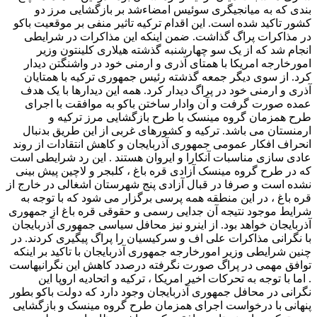
بندی که به میانجیگری سوئیس امضاءشد بر بازگشایی مرز دو
کشور تاکید شده است. این اقدام ترکیه تاثیر منفی بر موقعیت باکو
در مذاکرات پراگ گذاشت. ضمن اینکه این مذاکرات در شرایطی
انجام شد که از یک سو چهارشنبه گذشته هیلاری کلینتون وزیر
امورخارجه امریکا با همتای آذری و ارمنی خود در واشنگتن دیدار
کرد. از سوی دیگر جمعه گذشته رئیس جمهوری ترکیه با همتایان
آذری و ارمنی خود در پراگ دیدار کرد. همه این دیدارها با یک هدف
عمده صورت گرفت و آن وادار ساختن باکو به موافقت با اجرای
طرح همزمان گروه مینسک با طرح بازگشایی مرز ترکیه و
ارمنستان می باشد. ترکیه و کشورهای غربی از این طریق بدنبال
انحراف افکار عمومی جمهوری آذربایجان و کاهش انتقادات از روند
عادی سازی مناسبات آنکارا و ایروان هستند . این رد شرایطی است
که در طرح گروه مینسک آزادی قره باغ ، کلبجر و لاچین پیش بینی
نشده است و صرفا در قبال آزادی پنج شهرستان اشغالی در خارج از
قره باغ ، در این منطقه همه پرسی برگزار می شود که با توجه به
شرایط موجود نتیجه آن جدایی رسمی و حقوقی قره باغ از جمهوری
آذربایجان خواهد بود. از اینرو نیز محافل سیاسی جمهوری آذربایجان
با نگرانی مذاکرات علی اف و سرکیسیان را پراگ پیگیری کردند. در
چنین شرایطی وزیر امورخارجه جمهوری آذربایجان با تاکید بر اینکه
توافق مهمی در پراگ صورت نگرفته درصدد کاهش این نگرانیهاست
. اما با توجه به تحرکات اخیر امریکا ، ترکیه و اتحادیه اروپا این
نگرانی در محافل جمهوری آذربایجان وجود دارد که دولت باکو بطور
پنهانی با درخواست اجرای همزمان طرح گروه مینسک و بازگشایی