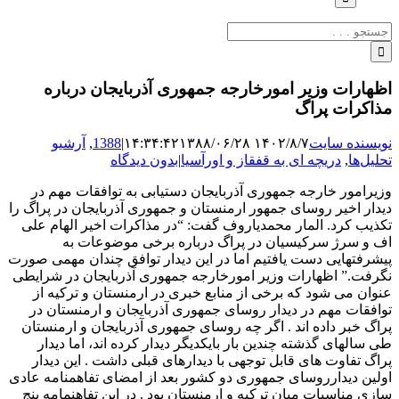
جستجو
برای:
اظهارات وزیر امورخارجه جمهوری آذربایجان درباره
مذاکرات پراگ
نویسنده سایت
۱۴۰۲/۸/۷ ۱۴:۳۴:۴۲
۱۳۸۸/۰۶/۲۸
|
1388
,
آرشیو
تحلیل‌ها
,
دریچه ای به قفقاز و اورآسیا
|
بدون دیدگاه
وزیرامور خارجه جمهوری آذربایجان دستیابی به توافقات مهم در
دیدار اخیر روسای جمهور ارمنستان و جمهوری آذربایجان در پراگ را
تکذیب کرد. المار محمدیاروف گفت: “در مذاکرات اخیر الهام علی
اف و سرژ سرکیسیان در پراگ درباره برخی موضوعات به
پیشرفتهایی دست یافتیم اما در این دیدار توافق چندان مهمی صورت
نگرفت.” اظهارات وزیر امورخارجه جمهوری آذربایجان در شرایطی
عنوان می شود که برخی از منابع خبری در ارمنستان و ترکیه از
توافقات مهم در دیدار روسای جمهوری آذربایجان و ارمنستان در
پراگ خبر داده اند . اگر چه روسای جمهوری آذربایجان و ارمنستان
طی سالهای گذشته چندین بار بایکدیگر دیدار کرده اند، اما دیدار
پراگ تفاوت های قابل توجهی با دیدارهای قبلی داشت . این دیدار
اولین دیدارروسای جمهوری دو کشور بعد از امضای تفاهمنامه عادی
سازی مناسبات میان ترکیه و ارمنستان بود . در این تفاهنمامه پنج