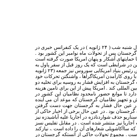
کالین پاول وزیر امورخارجه امریکا روز یکشنبه (۲۵ ژانویه ) در مراسم تحلیف میخائیل ساآکاشویلی رئیس جمهوری گرجستان شرکت کرد . پاول شنبه شب ( ۲۴ ژانویه ) در یک کنفرانس خبری در
رجستان پس از تحولات ماه نوامبر این کشور بود .
در ۲۳ نوامبر گذشته و روی کار آمدن ساآکاشویلی با حمایتهای آشکار و پنهان امریکا صورت گرفته است
ن در شرایطی است که یک روز قبل از سفر پاول به
گرجستان ، دیوید کیتی امریکایی بعنوان مشاور ساآکاشویلی منصوب شد که حقوق ماهیانه آن را نیز دولت امریکا پرداخت می کند . جوج سوروس رئیس بنیاد امریکایی سوروس نیز جمعه (۲۳ ژانویه
با روی کارآمدن امریکاگراها ، واشنگتن تحرکات خود
یب گرجستان به افزایش فشار به روسیه برای تخلیه دو
ن المللی کند . امریکا پیش از این برای تامین هزینه
ارد تا موانع حضور نامحدود نظامیان این کشور در
ش و تجهیز نظامیان گرجستان که موعد آن می آینده
 . در عین حال فشار به گرجستان جهت دست گرفتن
جستان بود . در عین حال برخی از اخبار حاکی از
اریو حذف شواردنادزه در آجاریا علیه آباشیدزه نیز
آجاریا نیز منتشر شده است . در مقابل تفلیس نسز
ه ساآکاشویلی شعارهای آن را داده است .، نیازکند
است . مجموع تحولات حاکی از آنستکه گرجستان در