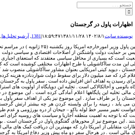
جستجو
برای:
اظهارات پاول در گرجستان
نویسنده سایت
۱۴۰۲/۸/۱ ۱۸:۵۹:۴۷
۱۳۸۱/۱۱/۲۸
|
1381
,
آرشیو تحلیل‌ها
,
یس بر حمایت دولت واشنگتن از اصلاحات اقتصادی و سیاسی دولت جدید
ی این مدت ساآکاشویلی یا طرح اظهارات مختلفی کوشیده است که که 
علام کرد که صد میلیون دلار برای سقوط دولت شواردنادزه هزینه کرده 
برای رسیدن به اهداف اش افزایش داده است . سفر پاول به گرجستان را ب
گاه بائومی و آخالکالاکی است . تخلیه این دوپایگاه از اولویت های استر
 مالی تخلیه این پایگاهها اعلام آمادگی کرده است . این موضوع در 
ستان را بر طراف سازد . این موضوع نیز یکی از اهداف سفر پاول به
ان می یابد ، زمینه را برای وایسته کردن هر چه بیشتر ارتش گر
واست تغییر مسیر خط لوله باکو – جیحان از دره بورژومی و عدم طر
ت که با توجه به اهمیت منطقه آجاریا و سیاست های روسیه گرای اصلان
ند . این موضوع نیز از محورهای گفتگوی پاول در گرجستان است . بوی
ظارات متقابلی از امریکا دارد که مهمترین آن دریافت کمک های مالی 
 مالی است . در هرحال سفر دو ماه پیش وزیر دفاع امریکا به گرجس