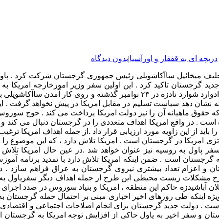
دریچه ای به قفقاز و اورآسیا
|
بدون دیدگاه
 گرجستان تاکید کرد . این اولین سفر وزیر امورخارجه امریکا به گ
واقعیت است که بسیاری از محافل سیاسی معتقدند که استعفای اجباری ادوارد شوارد نادزه 
نشان دهد سیاست تسلیم در مقابل امریکا در پیش نخواهد گرفت . ای
است . در واقع امریکا اهداف متعددی را در گرجستان دنبال می کند و 
اید از این زاویه مورد ارزیابی قرار داد .از جمله اهداف امریکا ترغ
اتژی امریکا در گرجستان است . امریکا تلاش دارد ، که این موضوع را بی
سفر پاول به روسیه نیز عنوان خواهد شد .در عین حال امریکا تلاش د
 گرجستان است . ضمن اینکه امریکا تلاش دارد با تمدید برنامه آموز
جستان و اعزام تعداد بیشتری نیروی گرجستان به عراق فراهم سازد
ح مشکلات زیست محیطی این طرح از جمله اهداف دیگر سفرپاول به گر
 آباشیدزه حاکم این منطقه ، امریکا و بنیاد سوروس در صدد اجرای سن
ژه اینکه طی روزهای اخیر اخباری مبنی بر احتمال حمله گرجستان به 
است . دولت جدید گرجستان برای انجام اصلاحات اجتماعی و اقتصادی ک
تان و سفر اخیر به پاول حاکی از افزایش توجه امریکا به گرجستان 