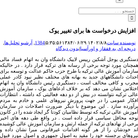
جستجو
برای:
افزایش درخواست ها برای تغییر یوک
نویسنده سایت
۱۴۰۲/۸/۸ ۵:۳۵:۵۶
۱۳۸۴/۰۶/۲۹
|
1384
,
آرشیو تحلیل‌ها
,
دریچه ای به قفقاز و اورآسیا
|
بدون دیدگاه
ستگیری یوجل آشکین رییس لاییک دانشگاه وان به اتهام فساد مالی
مچنان مورد توجه برخی از رسانه های ترکیه قرار دارد . در حالیکه
ازمان آموزش عالی ترکیه با طرح حزب حاکم عدالت و توسعه برای
حداث دانشگاههای جدید به بهانه های مختلف نظیر نبود کادر عملی
جرب و کافی مخالف است ، دستگیری رئیس دانشگاه وان به اتهام
ختلاس نشان می دهد که بر خلاف ادعاهای یوک ، سازمان آموزش
الی ترکیه نتوانسته در بیش از دو دهه فعالیتی که داشته ، انتظارات
فکار عمومی را در جهت پرورش نیروهای علمی و خادم به مردم
رآورده سازد . این موضوع با دیگر ضرورت اصلاحات در سازمان
موزش عالی ترکیه که توسط نظامیان کودتا گر ایجاد شده را در کانون
وجه محافل سیاسی قرار داده است . در واقع طی دهه های اخیر
رخی از نهادهای ترکیه از جمله ارتش و سازمان آموزش عالی کوشیده
ند خودشان را از هر گونه اقدامات غیرقانونی مبرا نشان داده و
یروهای برجسته خود را مقید به اصول جمهوری و اصول مورد قبول