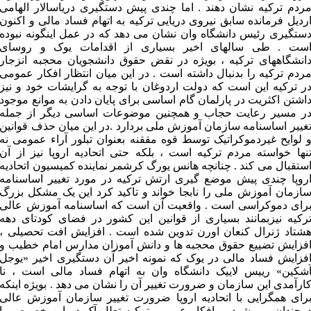
ردم ترکیه نشان دهند . اما چندی پیش دستگیری دریاسالار الهامی
ردیل فرمانده سابق نیروی دریایی ترکیه به اتهام فساد مالی و اکنون
ستگیری رئیس دانشگاه وان نشان می دهد که در عمل اینگونه نبوده
ست . طی سالهای اخیر بسیاری از اقدامات یوک و روسای
انشگاههای ترکیه ، بویژه در نقض حقوق دانشجویان محجبه انزجار
ردم ترکیه را بدنبال داشته است . در این میان انتظار افکار عمومی
ر ترکیه این است که دولت اردوغان با توجه به گرایشات خود و نیز
اشتن اکثریت در پارلمان گام اساسی برای پایان دادن به موانع موجود
ر مسیر رعایت حجاب و همچنین موضوعات اساسی دیگر از جمله
غییر اساسنامه سازمان آموزش ملی بردارد .در این میان حذف قوانین
 لوایح غیردموکراتیک توسط قوه مققنه بعنوان تبلور آراء عمومی نه
نها خواسته مردم ترکیه است ، بلکه حتی اتحادیه اروپا نیز از آن
ستقبال می کند . چنانچه هانس یورگ کرشمر نماینده کمیسیون اتحادیه
روپا چندی پیش موضع گیری ارتش ترکیه در مورد تغییر اساسنامه
ازمان آموزش ملی را نابجا خواند و تاکید کرد این یک مشکل بزرگ
رای دموکراسی است . واقعیت آن است که اساسنامه آموزش عالی
رکیه نیزبمانند بسیاری از قوانین این کشور در فضای کودتای دهه
شتاد ژنرال کنعان اورن تدوین شده است . افزایش افت تحصیلی ،
فزایش تضییع حقوق محجبه ها و دانش آموزان مدارس امام خطیب و
فزایش فساد مالی در یوک که نمونه اخیر آن دستگیری اخیر «یوجل
شکین» رییس لاییک دانشگاه وان به اتهام فساد مالی است ، نا
ارآمدی این سازمان و ضرورت تغییر آن را نشان می دهد . بویژه اینکه
رای همگرایی با اتحادیه اروپا ضرورت تغییر سازمان آموزش عالی
وچندان می شود. و افکار عمومی ترکیه تعلل آک در این خصوص را