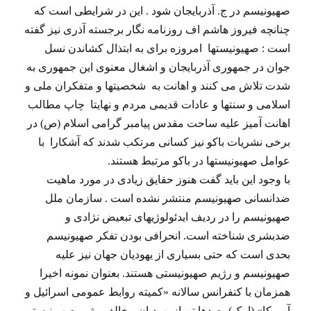
صهیونیسم در ج. آذربایجان شود . این در شرایطی است که
چنانچه فیروز هاشم اف روزنامه نگار برجسته آذری نیز گفته
است : صهیونیستها امروزه برای به ابتذال کشاندن نسل
جوان در جمهوری آذربایجان و اشغال معنوی این جمهوری به
شدت تلاش می کنند و اهانت به شخصیتها و متفکران ملی و
اسلامی و سنتها و عادات قدیمی مردم و نهایتا چاپ مطالب
اهانت آمیز علیه ساحت مقدس پیامبر گرامی اسلام (ص) در
برخی نشریات باکو نیز کسانی مرتکب شدند که آشکارا با
عوامل صهیونیستها در باکو مرتبط هستند.
با وجود این باید گفت هنوز حقایق زیادی در مورد ماهیت
ضدانسانی صهیونیسم منتشر نشده است . سازمان ملل
صهیونیسم را در ردیف ایدئولوژیهای تبعیض نژادی و
ضدبشری شناخته است. انحرافی بودن تفکر صهیونیسم
بحدی است که حتی بسیاری از یهودیان جهان نیز علیه
صهیونیسم و رژیم صهیونیستی هستند. بعنوان نمونه اخیرا
همزمان با کنفرانس سالانه «کمیته روابط عمومی اسرائیل و
آمریکا» (ایپک)، صدها تن از یهودیان مخالف رژیم صهیونیستی