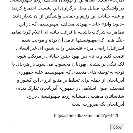
در واشنگتن، مقابل محل برگزاری این نشست اجتماع کردند
و علیه جنایات این رژیم و حمایت واشنگتن از آن شعار دادند.
«دیوید وایز» خاخام یهودی مخالف صهیونیسم، که در این
تظاهرات شرکت داشت، با قرائت بیانیه ای اعلام کرد: تمامی
جنگ هایی که صهیونیستها عامل آن بوده و موجب شده
اسرائیل اراضی مردم فلسطین را به شیوه ای غیر انسانی
غصب کنند و به نام دین یهود چنین جنایاتی رامرتکب شود،
لکه ننگی بر پیشانی یهودیان محسوب می شود. در هرحال با
توجه به توطئه های متعددی که صهیونیسم علیه جمهوری
آذربایجان از جمله برای تسلط بر منابع انرژی این کشور و
تضعیف اصول اسلامی در جمهوری آذربایجان تدارک دیده ،
شناساندن ماهیت ددمنشانه رژیم صهیونیستی در ج.
آذربایجان یک ضرورت است .
Copy