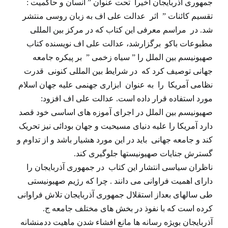
جمهوری آذربایجان اخیرا تحت عنوان ” انسان و حاکمیت :
تقسیم کائنات ” اثر عدالت علی اف به زبان روسی منتشر
شد. در مراسم معرفی این کتاب که در مرکز بین المللی
مطبوعات باکو برگزارشد، عدالت علی اف نویسنده کتاب
صهیونیسم بین الملل را ” سیاه زخمی ” بر پیکره جامعه
جهانی توصیف کرد که در شرایط بین المللی کنونی قدرت
نظامی آمریکا را به عنوان ابزاری جهنمی علیه جهان اسلام
مورد استفاده قرار داده است. عدالت علی اف افزود:
صهیونیسم بین الملل در اجرای آموزه های اساسی خود قصد
دارد آمریکا را علیه دنیای مسیحیت و جهان بودائی نیز تحریک
کند و جامعه جهانی باید در این مورد هشیار باشد و از تداوم و
گسترش جنایات صهیونیستها جلوگیری کند.
ناظران سیاسی انتشار این کتاب در جمهوری آذربایجان را
دارای اهمیت فراوانی می دانند . چرا که رژیم صهیونیستی
طی سالهای بعداز استقلال جمهوری آذربایجان تلاش فراوانی
کرده است که با نفوذ در بخش های مختلف جامعه ج.
آذربایجان بویژه رسانه ها مانع افشاء شدن ماهیت ددمنشانه