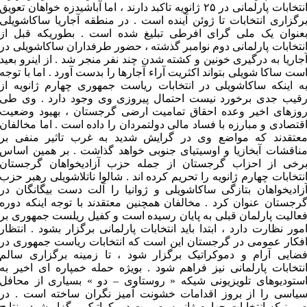
انتخابات پارلمانی در ۲۵ ژانویه تاکبد دارند ، اما آباشیدزه خواهان تعویق
رگزاری انتخابات تا ژوئن آینده است . در منطقه آجاریا ساکاشویلی
عنوان یک ملی گرای افرطی تبلیغ شده است . بطوریکه قبل از
نتخابات پارلمانی دوم نوامبر گذشته ، حضور طرفداران ساکاشویلی در
جاریا به درگیری خونین و کشته شدن چند نفر منجر شد . از اینرو بعید
ست ساکا شویلی بتواند اکثریت آراء آجارها را بدست آورد . اما با توجه
ه اینکه ساکاشویلی در انتخابات ریاست جمهوری چهارم ژانویه از
قیب جدی برخورد نیست احتمال پیروزی وی وجود دارد . وی طی
وزهای اخیر وعده احقاق تمامیت ارضی گرجستان ، بهیود وضعیت
قتصادی و مبارزه با فساد مالی دولتمردان را داده است . اما مخالفان
عتقدند که مواضع وی در گرایش شدید به غرب تاثیر منفی بر
ناقشات آبخازیا و اوسیتیای جنوبی خواهد گذاشت . بر همین اساس
رخی از احزاب گرجستان از جمله حزب آزادیخواهان گرجستان
نتخابات چهارم ژانویه را تحریم کرده اند . شالوا ناتلاشویلی رهبر حزب
زادیخواهان بتازگی ساکاشویلی و ژوانیا را آلت دست بیگانگان در
رجستان عنوان کرد . مخالفان همچنین معتقدند با توجه اینکه دوره
عالیت پارلمان قبلی به پایان رسیده است و کفیل ریلست جمهوری بر
مور نظارت دارد ، ابتدا باید انتخابات پارلمانی برگزار بشود . انتظار
فکار عمومی در گرجستان این است که انتخابات ریاست جمهوری در
ضایی آرام و دموکراتیک برگزار شود ، تا زمینه برگزاری سالم
نتخابات پارلمانی نیز فراهم شود . بویژه حمله خمپاره ای اخیر به
ستودیوهای تلویزیونی شیکه « روستاوی – دو » بسیاری از محافل
یاسی را از بروز اقدامات خشونت آمیز نگران ساخته است . در
ورنیکه انتخابات چهارم ژانویه بصورت دموکراتیک برگزار شود ، نتایج