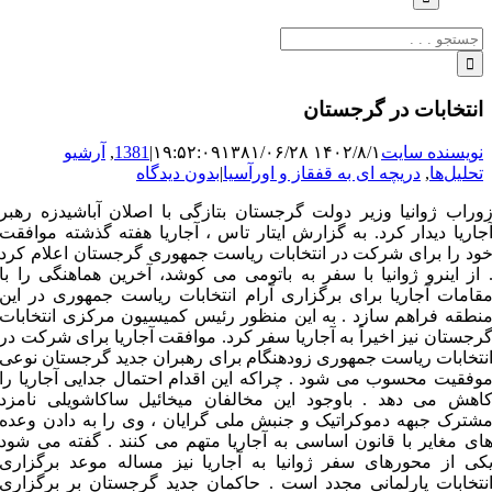
جستجو
برای:
انتخابات در گرجستان
نویسنده سایت
۱۴۰۲/۸/۱ ۱۹:۵۲:۰۹
۱۳۸۱/۰۶/۲۸
|
1381
,
آرشیو
تحلیل‌ها
,
دریچه ای به قفقاز و اورآسیا
|
بدون دیدگاه
وراب ژوانیا وزیر دولت گرجستان بتازگی با اصلان آباشیدزه رهبر
جاریا دیدار کرد. به گزارش ایتار تاس ، آجاریا هفته گذشته موافقت
ود را برای شرکت در انتخابات ریاست جمهوری گرجستان اعلام کرد
 از اینرو ژوانیا با سفر به باتومی می کوشد، آخرین هماهنگی را با
قامات آجاریا برای برگزاری آرام انتخابات ریاست جمهوری در این
نطقه فراهم سازد . به این منظور رئیس کمیسیون مرکزی انتخابات
رجستان نیز اخیراً به آجاریا سفر کرد. موافقت آجاریا برای شرکت در
نتخابات ریاست جمهوری زودهنگام برای رهبران جدید گرجستان نوعی
وفقیت محسوب می شود . چراکه این اقدام احتمال جدایی آجاریا را
اهش می دهد . باوجود این مخالفان میخائیل ساکاشویلی نامزد
شترک جبهه دموکراتیک و جنبش ملی گرایان ، وی را به دادن وعده
ای مغایر با قانون اساسی به آجاریا متهم می کنند . گفته می شود
کی از محورهای سفر ژوانیا به آجاریا نیز مساله موعد برگزاری
نتخابات پارلمانی مجدد است . حاکمان جدید گرجستان بر برگزاری