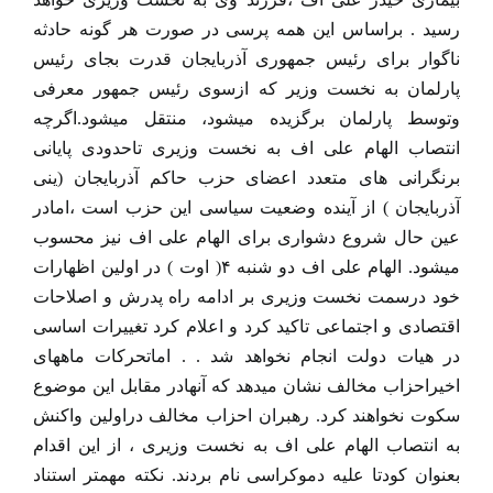
رسید . براساس این همه پرسی در صورت هر گونه حادثه
ناگوار برای رئیس جمهوری آذربایجان قدرت بجای رئیس
پارلمان به نخست وزیر که ازسوی رئیس جمهور معرفی
وتوسط پارلمان برگزیده میشود، منتقل میشود.اگرچه
انتصاب الهام علی اف به نخست وزیری تاحدودی پایانی
برنگرانی های متعدد اعضای حزب حاکم آذربایجان (ینی
آذربایجان ) از آینده وضعیت سیاسی این حزب است ،امادر
عین حال شروع دشواری برای الهام علی اف نیز محسوب
میشود. الهام علی اف دو شنبه ۴( اوت ) در اولین اظهارات
خود درسمت نخست وزیری بر ادامه راه پدرش و اصلاحات
اقتصادی و اجتماعی تاکید کرد و اعلام کرد تغییرات اساسی
در هیات دولت انجام نخواهد شد . . اماتحرکات ماههای
اخیراحزاب مخالف نشان میدهد که آنهادر مقابل این موضوع
سکوت نخواهند کرد. رهبران احزاب مخالف دراولین واکنش
به انتصاب الهام علی اف به نخست وزیری ، از این اقدام
بعنوان کودتا علیه دموکراسی نام بردند. نکته مهمتر استناد