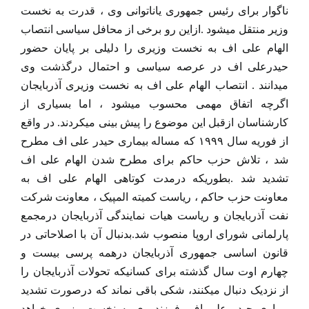
ناگوار برای رئیس جمهوری یاناتوانی وی ، قدرت به نخست
وزیر منتقل میشود .ازاین رو برخی از محافل سیاسی انتصاب
الهام علی اف به نخست وزیری را دلیلی بر پایان حضور
حیدرعلی اف در عرصه سیاسی و احتمال درگذشت وی
میدانند . انتصاب الهام علی اف به نخست وزیری آذربایجان
اگرچه اتفاق مهمی محسوب میشود ، اما بسیاری از
کارشناسان ازقبل این موضوع را پیش بینی میکردند. در واقع
از فوریه سال ۱۹۹۹ که مساله بیماری حیدر علی اف مطرح
شد ، تلاش حزب حاکم برای مطرح شدن الهام علی اف
تشدید شد .بطوریکه درمدت کوتاهی الهام علی اف به
معاونت حزب حاکم ، ریاست کمیته المپیک ، معاونت شرکت
نفت آذربایجان و ریاست هیات نمایندگی آذربایجان درمجمع
پارلمانی شورای اروپا منصوب شد.بدنبال آن با اصلاحاتی در
قانون اساسی جمهوری آذربایجان درهمه پرسی بیست و
چهارم اوت سال گذشته برای کسانیکه تحولات آذربایجان را
از نزدیک دنبال میکنند، شکی باقی نماند که درصورت تشدید
بیماری حیدر علی اف ،فرزند وی به نخست وزیری خواهد