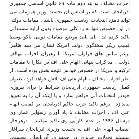
احزاب مخالف به بند دوم ماده ۶۹ قانون اساسی جمهوری
آذربایجان است که بر اساس آن نخست وزیر همزمان نمی
تواند نامزد انتخابات ریاست جمهوری باشد . مقامات دولتی
در این خصوص تنها به رد کلی موضوع بدون ارایه مستنداتی
تاکید کرده اند . .اما تایید موضع مقامات دولتی باکو توسط
فیلیپ ریکر سخنگوی دولت امریکا نشان می دهد ظاهراً
برغم تماس های فراوان امریکا با رهبران احزاب مهالف
دولت ، مذاکرات پنهانی الهام علی اف در آنکارا با مقامات
ترکیه و امریکا در خصوص خودش نتیجه بخش بوده است . از
نظر احزاب مخالف ، الهام علی اف تلاش خواهد کرد ، بعنوان
کفیل ریاست جمهوری آذربایجان شرایط را برای پیروزی
خوددر انتخابات آتی فراهم سازد و یا اینکه آن را به تعویق
بیاندازد . برغم تاکید حزب حاکم آذربایجان بر کفایت الهام
علی اف ، احزاب مخالف با یاد آوری رسوایی قمار وی
درسال ۱۹۹۶ بر عدم کارآیی وی تاکید میکنند ۰ درهرحال
انتصاب الهام علی اف به نخست وزیری آذربایجان سرآغاز
سلسله تحولات جدیدی در جمهوری آذربایجان محسوب