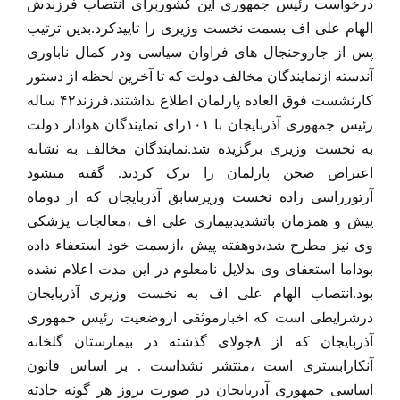
درخواست رئیس جمهوری این کشوربرای انتصاب فرزندش
الهام علی اف بسمت نخست وزیری را تاییدکرد.بدین ترتیب
پس از جاروجنجال های فراوان سیاسی ودر کمال ناباوری
آندسته ازنمایندگان مخالف دولت که تا آخرین لحظه از دستور
کارنشست فوق العاده پارلمان اطلاع نداشتند،فرزند۴۲ ساله
رئیس جمهوری آذربایجان با ۱۰۱رای نمایندگان هوادار دولت
به نخست وزیری برگزیده شد.نمایندگان مخالف به نشانه
اعتراض صحن پارلمان را ترک کردند. گفته میشود
آرتورراسی زاده نخست وزیرسابق آذربایجان که از دوماه
پیش و همزمان باتشدیدبیماری علی اف ،معالجات پزشکی
وی نیز مطرح شد،دوهفته پیش ،ازسمت خود استعفاء داده
بوداما استعفای وی بدلایل نامعلوم در این مدت اعلام نشده
بود.انتصاب الهام علی اف به نخست وزیری آذربایجان
درشرایطی است که اخبارموثقی ازوضعیت رئیس جمهوری
آذربایجان که از ۸جولای گذشته در بیمارستان گلخانه
آنکارابستری است ،منتشر نشداست . بر اساس قانون
اساسی جمهوری آذربایجان در صورت بروز هر گونه حادثه