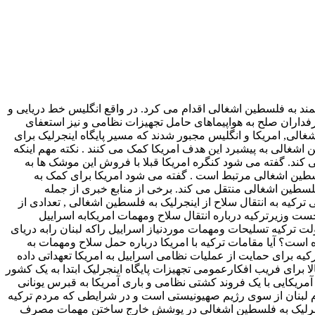
شمند به فلسطین اشغالی اقدام می کرد. در واقع انگلیس خط دریایی و
فداران صلح به هواپیماهای حامل تجهیزات نظامی و نیز استعفای
ی, امریکا و انگلیس مجبور شدند که مسیر پایگاه اینجرلیک برای
 اشغالی به پیشبرد این هدف امریکا کمک می کنند . نکته مهم اینکه
ی – آر از آمریکا خریداری می کند. گفته می شود کنگره امریکا قبلا با فروش این موشک ها به
فلسطین اشغالی مرتبط است . گفته می شود امریکا برای کمک به
کشتن سید حسن نصرا… موشکهای ضد پناهگاه GBU-28 را از پایگاه اینجرلیک به فلسطین اشغالی منتقل می کند. برخی از منابع خبری از جمله
ر پی انتقاد افکار عمومی ترکیه به انتقال سلاح از اینجرلیک به فلسطین اشغالی , تعدادی از
ت وزیرترکیه درباره انتقال سلاح ومهمات امریکابه اسراییل
لت ترکیه تسلیحات ومهمات موردنیاز اسراییل راکه لبنان رابه دریای
است؟ آیا مقامات ترکیه با امریکا درباره حمل سلاح ومهمات به
رکیه برای حمایت از عملیات نظامی اسراییل به امریکا تعهداتی داده
لا برای فریب افکارعمومی تجهیزات پایگاه اینجرلیک ابتدا به یک کشور
مریکایی با یک فروند کشتی نظامی و باری آمریکا به قبرس یونانی
 لبنان از سوی رژیم صهیونیستی است و در شرایطی که مردم ترکیه
اه اینجرلیک به فلسطین اشغالی در پوشش خارج ساختن مهمات مصرف