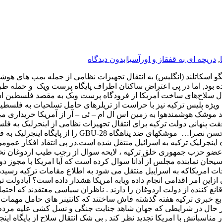
,
دریچه ای به قفقاز و اورآسیا
|
بدون دیدگاه
سگو اسکاتلند (انگلیس) به انتقال تجهیزات نظامی از جمله بمب های هو
ه بود, اما در پی اعتراض ساکنان اطراف پایگاه پرست ویک و حمله طر
سلاح‌های ساخت آمریکا از فرودگاه پرست ویک به مقصد فلسطین اشغال
 ویژه پلیس ترکیه نیز با حراست از تریلرهای حامل تسلحیات به فلسطین
ا این موضوع, وزیر دفاع ترکیه اعلام کرد:‌ این کشور۵۰ فروند موشک هوشمندهوا به زمین اس ال ام – ئ
فقت پنهانی دولت ترکیه برای انتقال تجهیزات نظامی از اینجرلیک به 
اسرائیل جهت انهدام تونلهای زیر زمینی حزب ا… لبنان و 
لام کردند که تاکنون صد فروند موشک GBU-28 از پایگاه اینجرلیک ترکیه به اسرائیل منتقل شده است.د
 وعضو حزب جمهوری خلق ترکیه ، لایحه سوال از رجب طیب اردوغان نخس
سیحان نماینده مجلس از آدانا سوال کرده است که آیا امریکا با مجوز دو
ت امریکاکه به اسراییل منتقل می شود به اطلاع مقامات ترکیه رسیده 
ازاین امر اقدامی انجام داده ویابه امریکا هشدار داده است؟ آیادولت ت
نع کننده از دولت اردوغان را دارند . ناظران سیاسی معتقدند که احتما
بع خبری ترکیه هفته گذشته فاش ساختند که کانتینر های حامل مهمات آ
هر حال در شرایطی که جهان شاهد جنایت جنگی و نسل کشی علیه مردم
ر مناسباتش با امریکا تجدید نظر کند , بی شک انتقال سلاح از پایگ