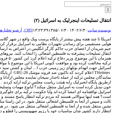
جستجو
برای:
انتقال تسلیحات اینجرلیک به اسرائیل (۲)
نویسنده سایت
۱۴۰۲/۶/۳۰ ۱۳:۲۳:۳۹
۱۳۸۵/۰۶/۳۰
|
1385
,
آرشیو تحلیل‌ها
امریکا تا چند هفته پیش بیشتر از پایگاه پرست ویک واقع در شهر گلا
هوایی مستقیمی برای رساندن تجهیزات نظامی به اسراییل برقرار کرد
جیم شریدان از اعضای حزب حاکم کارگر انگلیس در اعتراض به ارسال 
انتقال تسلیحات پیشرفته به فلسطین اشغالی را انتخاب کنند. نیروهای
همزمان ب
ترکیه مخالفت کرده بود و موافقت کنونی امریکا با این موضوع با موا
THetimes اع
نمایندگان مجلس ترکیه از جمله تاجدار سیحان نماینده مجلس ازآدانا
ازطریق پایگاه انجیرلیک رابه هیئت ریاست مجلس ترکیه ارایه کردند . 
خون تبدیل کرده است به اسراییل منتقل میکند؟ آیانوع مهمات وتسلیحا
اسراییل توافقنامه ای امضا کرده اند وآیا حکومت ترکیه برای جلوگیری 
است؟ همه اینها سوالاتی هستند که مردم ترکیه انتظار پاسخ مستند و قا
ثالث و سپس از آنجا به فلسیطن اشغالی منتقل شود. در این راستا منا
نشین منتقل شده و از آنجا به فلسطین اشغالی منتقل می شود . در 
انتظار دارند کشور شان مناسبات خود با رژیم صهیونیستی را قطع و د