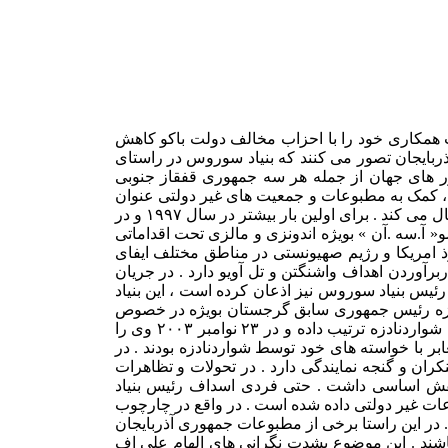
ین بنیاد بنا به برخی از ملاحظات همکاری خود را با احزاب مخالف دولت باکو کاهش
ای دولتی جمهوری آذربایجان تصور می کنند که بنیاد سوروس در راستای
ور های جهان از جمله هر سه جمهوری قفقاز جنوبی
ی ، کمک به مطبوعات و جمعیت های غیر دولتی عنوان
می کند . اما عملکرد این بنیاد نشان داده است که سوروس اهداف پنهانی متناسب با منافع رژیم صهونیسیتی و امریکا در کشورهای مختلف را دنبال می کند . برای اولین بار بیشتر در سال ۱۹۹۷ و در
آ.سه .آن » بویژه اندونزی و مالزی تحت اقداماتی
وذ امریکا و رژیم صهیونستی در مناطق مختلف ایفای
آوردن اهداف واشنگتن و تل آویو دارد . در جریان
یس بنیاد سوروس نیز اذعان کرده است ، این بنیاد
دنادزه رئیس جمهوری سابق گرجستان بویژه در خصوص
امضای قرار داد ۲۵ ساله انتقال و خرید گاز از روسیه ، بنیاد سوروس که از ماهها قبل با مخالفان شواردنادزه ارتباط داشت ، تظاهراتی را عیله شواردنادزه ترتیب داده و در ۲۳ نوامبر ۲۰۰۳ وی را
ر با خواسته های خود توسط شواردنادزه بودند . در
کران و گنجه نمایندگی دارد . در تحولات و تظاهرات
غربگرای مخالف دولت نقش اساسی داشت . حتی فردی اسداف رئیس بنیاد
 احزاب ، سازمانها و مطبوعات غیر دولتی داده شده است . در واقع در چارچوب
. در این راستا برخی از مطبوعات جمهوری آذربایجان
ه اند که بنیاد سوروس به احزاب غربگرای مخالف دولت گفته است که تا انتخابات پارلمانی سال ۲۰۰۶ منتظر باشند . این موضوع بشدت نگرانی های الهام علی اف