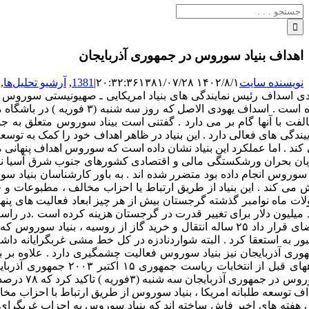
جستجو
برای:
اهداف بنیاد سوروس در جمهوری آذربایجان
نویسنده سایت
۱۴۰۲/۸/۱ ۲۰:۳۲:۳۶
۱۳۸۱/۰۷/۲۸
|
1381
,
آرشیو تحلیل‌ها
,
داده است . اسداف یهودی ال
لفت با آنها گام بر می دارد . گفتنی است بیناد سوروس متعلق به
ییندگی های فعالی دارد . این بنیاد در ظاهر اهداف خود را کمک به 
ان بحران ورشکستگی مالی و اقتصادی کشورهای جنوب شرق آسیا نام بن
سوروس انجام داده بود متضرر شده اند . به باور کارشناسان بنیاد سو
 می کند . این بنیاد از طریق ارتباط یا احزاب مخالف ، مطبوعات و 
لات ماه نوامبر گذشته گرجستان بیش از هر چیز ابعاد فعالیت های پ
میلیون دلار برای تغییر قدرت در گرجستان هزینه کرده است .در راس
ور به استعقا کرد . البته شواردنادزه در کل خط مشی غربگرایانه داش
وری آذربایجان نیز بنیاد سوروس فعالیت چشمگیری دارد . علاوه بر باک
ماههای قبل از انتخا
سوروس در
اف توسعه طلبانه امریکا ، بنیاد سوروس از طریق ارتباط با احزاب مخا