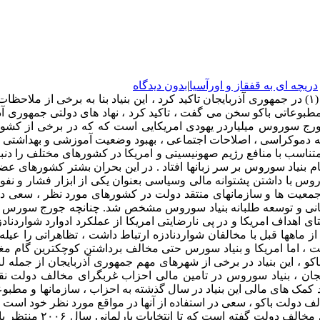
دریچه ای به قفقاز و اورآسیا
|
بدون دیدگاه
فردی اسداف رئیس نمایندگی های بنیاد امریکایی ـ صهیونیستی سوروس (۱) در جمهوری آذربایجان تاکید کرد ، ا
اصل که روز سه شنبه (۳ فوریه ) در باشگاه مطبوعاتی باکو سخن می گفت ، تاکید کرد ، نهاد ه
 جورج سوروس میلیاردر یهودی امریکایی است که که در برخی از کش
توسعه دموکراسی ، اصلاحات اجتماعی ، بهبود وضعیت آموزشی و بهداشت
یاد سوروس بر سر زبانها افتاد . در این بحران بشتر کشورهای عضو« 
روس با داشتن پشتوانه مالی وسیاسی بعنوان یکی از ابزار فشار و نف
جمعیت ها و سازمانهای منتقد دولت در کشورهای مورد نظر ، سعی دربر
نهانی و توسعه طلبانه بنیاد سوروس مشخص شد. چنانچه جورج سورس رئ
تای اهداف امریکا و در پی نارضایتی امریکا از عملکرد ادوارد شوار
ت ، اما امریکا و بنیاد سورس حتی مخالف برداشتن کوچکترین گام مغاب
و ، این بنیاد در برخی از شهرهای مهم جمهوری آذربایجان از جمله لن
بات ریاست جمهوری ۱۵ اکتبر ۲۰۰۳ جمهوری آذربایجان ، بنیاد سوروس در تامین مالی احزاب 
 جمهوری آذربایجان سه شنبه (۳فوریه ) تاکید کرد که ۷۸ درصد کمک های مالی این بنیاد در سال گذشته به
لف دولت باکو ، سعی در استفاده از آنها در مواقع مورد نظر خود است 
طی هفته های اخیر فاش ساخت