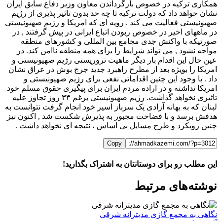
همکاری ترکیه در خصوص بازگرداندن معاون وزیر دفاع سابق ایران
نشان خواهد داد که دولت ترکیه تا چه حد بدون تاثیر پذیری از رژیم
صهیونیستی فعالیت می کند . رویه ای که امریکا و رژیم صهیونیستی
در ماههای اخیر در خصوص ربودن اتباع ایرانی در پیش گرفتند , در
صورتیکه با واکنش جدی مجامع بین المللی و کشورهای منطقه
مواجه نشود , می تواند شرایط را برای همه منطقه ناامن کند. در
عین حال این اقدام بار دیگر ماهیت تروریستی رژیم صهیونیستی و
امریکا را بویژه بعد از مطرح راهبرد جدید جرج بوش در عراق نشان
داد . با وجود این چنین اقداماتی نفعی برای رژیم صهیونیستی و
امریکا نداشته و در اراده مردم ایران برای پیگیری حقوق مسلم خود
تاثیری نخواهد گذاشت. رژیم صهیونیستی برغم ۳۳ روز تجاوز علیه
لبنان که به بهانه آزادی یک سرباز اسیر خود انجام گرفت نتوانست به
هدفش برسد و با فضاحت مجبور به پذیرش شکست شد , اکنون نیز
چنین رویکرد و طرح مسایل بی اساس ، نتیجه ای نخواهد داشت .
Copy
این مطلب رو برای دوستانتان به اشتراک بگذارید!
WhatsApp
Facebook
Telegram
LinkedIn
X
ایمیل
نوشته‌‌های مرتبط
نگاهی به مجمع گازی مدیترانه شرقی