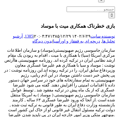
جستجو
برای:
بازی خطرناک همکاری میت با موساد
نویسنده سایت
۱۴۰۲/۶/۲۹ ۲۰:۰۴:۴۷
۱۳۸۵/۱۲/۲۹
|
1385
,
آرشیو
تحلیل‌ها
,
دریچه ای به قفقاز و اورآسیا
|
بدون دیدگاه
سازمان جاسوسى رژیم صهیونیستی(موساد) و سازمان اطلاعات
مرکزى آمریکا (سیا) با همکارى با میت ، اقدام به ربودن یک مقام
ارشد نظامی ایران در ترکیه کرده اند. روزنامه صهیونیستی هاآرتص
نوشت : موساد و سیا با همکارى هم علیرضا عسگرى معاون
وزیردفاع سابق ایران، را در ترکیه ربوده اند.این روزنامه نوشت : در
پى پخش خبر دست داشتن موساد در این آدم ربایی، رژیم
صهیونیستى به تمام سفارتخانه هاى خود در سراسر جهان دستور
داده تا اقدامات امنیتى را افزایش دهند. گفته می شود علیرضا
عسگرى که از یک ماه پیش در ترکیه مفقود شد , توسط عوامل
سازمان جاسوسی رژیم صهیونیستی ( موساد ) به امریکا منتقل
شده است .از آنجا که ورود علیرضا عسگری ۶۳ ساله , کارمند
بازنشسته وزارت دفاع ایران به طور قانونی به ترکیه ثبت شده ,
دولت ترکیه مسئول انتقال غیر قانونی او از خاک این کشور است
.منوچهر متکی وزیر امور خارجه ایران در پی ناپدید شدن علیرضا