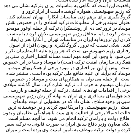
واقعیت این است که نگاهی به مناسبات ایران وترکیه نشان می دهد
که رژیم صهیونیستی همواره کوشیده است از ابزار ترور و
گروگانگیری برای برهم زدن مناسبات آنکارا _ تهران استفاده کند .
بعنوان نمونه برخی از مطبوعات ترکیه اسنادی را در خصوص نقش
موساد در ترور تعدادی از روشنفکران ترکیه از جمله اوغور مومجو
منتشر کردند , اما محافل رژیم صهیونیستی تلاش کردند با منتسب
کردن این ترورها به ایران در مناسبات تهران _ آنکارا بحران ایجاد
کنند . شکی نیست که ترور , گروگانگیری و ربودن افراد از اصول
رفتاری رژیم صهیونیستی است که هر روزه علیه فلسطینیان تکرار
می شود. با وجود این آنچه مهم است مساله انتشار اخباری مبنی بر
همکاری سازمان امنیت ترکیه (میت) با موساد و سیا در این خصوص
است . پیش از این نیز اخباری در مورد برخی از همکاریهای میت با
موساد که برآیند آن علیه منافع ملی ترکیه بوده است , منتشر شده
است . از جمله می توان به همکاریهای میت و موساد در خصوص
سازمان موسوم به حزب ا… ترکیه اشاره کرد . سال گذشته میلادی
برخی از اقدامات نهادهای امنیتی ترکیه از جمله توقیف و بازرسی
چند هواپیمای مسافری بری ایران به بهانه گزارش رژیم صهیونیستی
منبی بر وجود سلاح , نشان داد که در بخشهایی از میت نهادهای
امنیتی رژیم صهیونیستی و امریکا نفوذ کردند و در خوشبینانه ترین
حالت احتمالا برخی از فعالیت های میت با هماهنگی نظامیان و بدون
اطلاع دولت و پارلمان ترکیه انجام می شود. اما آنچه مسلم است
اینکه معاون وزیر دفاع سابق ایران به صورت قانونی به ترکیه سفر
کرده و دولت ترکیه موظف به تامین امنیت وی بوده است و میزان