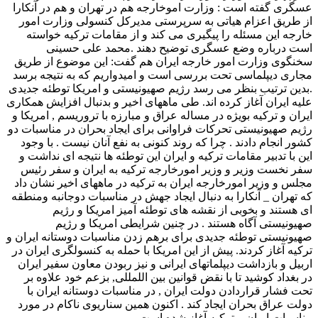
عسگری گفته است : وزارت اموخارجه هم در تهران و هم در آنکارا
از طریق اعزام هیاتی به سرپرستی مدیرکل کنسولی وزارت امور
خارجه این مسئله را پیگیری می کند و از مقامات ترکیه خواسته
است درباره وضع عسگری توضیح دهند .محمد علی حسینی
سخنگوی وزارت امور خارجه ایران هم گفت: این موضوع از طریق
مجاری دیپلماسی تحت بررسی است و امیدواریم که به نتیجه برسد
.بدین ترتیب بنظر می رسد رژیم صهیونیستی و امریکا توطئه جدیدی
علیه ایران آغاز کرده اند. طی ماههای اخیر و بدنبال افزایش همکاری
ایران و ترکیه بویژه در مساله عراق و مبارزه با تروریسم , امریکا و
رژیم صهیونیستی تحرکات فراوانی برای ایجاد بحران در مناسبات دو
کشور انجام دادند . چرا که روند کنونی به نفع آنان نیست . با وجود
این با تدبیر مقامات ترکیه و ایران این توطئه ها نتیجه ای نداشت و
سفر نخست وزیر و وزیر امورخارجه ترکیه به ایران و سفر رئیس
مجلس و وزیر امورخارجه ایران به ترکیه در ماههای اخیر نشان داد
که تهران _ آنکارا به دنبال ایجاد جهش در مناسبات دوجانبه ومنطقه
ای هستند و بخوبی از نقشه های توطئه آمیز امریکا و رژیم
صهیونیستی آگاه هستند . در چنین شرایطی امریکا و رژیم
صهیونیستی توطئه جدیدی برای برهم زدن مناسبات دوستانه ایران و
ترکیه آغاز کردند. پیش از این امریکا با حمله به کنسولگری ایران در
اربیل و بازداشت دیپلماتهای ایرانی و نیز ربودن معاون سفیر ایران
در بغداد کوشید تا با نقض قوانین بین اللمللی, بزعم خود علاوه بر
تحت فشار قراردادن دولت ایران , در مناسبات دوستانه ایران با
دولت عراق بحران ایجاد کند . اکنون همین سناریوی ناکام در مورد
مناسبات ایران و ترکیه آغاز شده است .