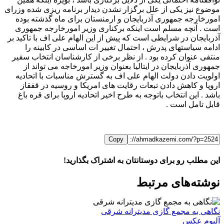
موضوع نیز یکی از علل برگزار نشدن دیدار برنامه ریزی شده وزرای
امورخارجه جمهوری آذربایجان و ارمنستان برای ماه گذشته بوده
است . آنچه مسلم است اینکه برکناری وزیر امورخارجه جمهوری
آذربایجان در شرایطی است که پیش از این الهام علی اف با تاکید بر
ادامه سیاستهای پدرش ، احتمال تغییر ات اساسی در کابینه را
منتفی عنوان کرده بود . از نظر برخی از کارشناسان انتخاب سفیر
جمهوری آذربایجان در ایتالیا بعنوان وزیر امورخاجه می تواند از
اولویت دادن دولت الهام علی اف به گسترش مناسبات با اتحادیه
اروپا و کاهش دادن تبعات رقایت های امریکا و روسیه در قفقاز
باشد . این انتخاب باتوجه به طرح اخیر اتحادیه اروپا برای قره باغ
قابل تامل است .
Copy
این مطلب رو برای دوستانتان به اشتراک بگذارید!
WhatsApp
Facebook
Telegram
LinkedIn
X
ایمیل
نوشته‌‌های مرتبط
نگاهی به مجمع گازی مدیترانه شرقی
آلبوم عکس