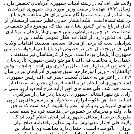
ولایت قلی اف که در رشته ادبیات جمهوری آذربایجان تخصص دارد ،
ازسال ۱۹۹۹ عهده دار سمت وزیر امورخارجه جمهوری آذربایجان
بود . اما در این مدت نه تنها گام عملی برای حل مناقشه قره باغ
برداشته نشده است ، بلکه انتشار اخباری نظیر حمایت ارمنستان از
الحاق قر باغ به این کشور نشان می دهد که موضوع باکو ضعیف تر
شده است . در چنین شرایطی رئیس جمهوری آذربایجان با برکناری
قلی اف تلاش دارد ، از انتقادات افکار عمومی بکاهد . این در
شرایطی است که برخی از محافل سیاسی معتقدند اقدامات ولایت
قلی اف درپنج سال اخیر در خصوص قره باغ تابعی ازخواست رئیس
جمهوری آذربایجان بوده است . بریخ از کارشناسان نیز معتقدند ،
احتمال دارد مخالفت قلی اف با مواضع رئیس جمهوری ؛آذربایجان
در خصوص قره باغ از جمله علل برکناری وی باشد . چنانچه «توفیق
ذوالفقاراف» وزیر امورخارجه اسبق جمهوری آذربایجان نیز در سال
۱۹۹۹ در اعتراض به احتمال گذشت حیدر علی اف رئیس جمهوری
فقید جمهوری آذربایجان در مناقشه قره باغ مجبور به استعفاء از
سمت خود شد . طی هفته های اخیر ارایه طرح اتحادیه اروپا مبنی بر
آزادی پنح شهر اشغالی جمهوری آذربایجان در قبال از سرگیری
فعالیت خط آهن باکو – ایراوان – نخجوان و نیز سفر های پی در پی
هیاتهای امریکایی به باکو این نظر را تقویت کرده است که توافق
های اولیه و محرمانه در خصوص حل مناقشه قره باغ شده است .
بطوریکه برخی از محافل جمهوری آذربایجان اعلام کرده اند که
ولایت قلی اف از مدتها پیش مامور تنظیم توافقنامه صلح میان
ایروان – باکو شده است . احتمال دارد محالفت وی با مفاد این
توافقنامه احتمالی یکی از دلایل برکناری باشد ، بویژه اینکه همین