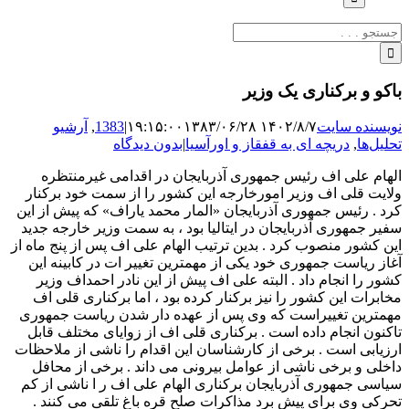
جستجو
برای:
باکو و برکناری یک وزیر
نویسنده سایت
۱۴۰۲/۸/۷ ۱۹:۱۵:۰۰
۱۳۸۳/۰۶/۲۸
|
1383
,
آرشیو
تحلیل‌ها
,
دریچه ای به قفقاز و اورآسیا
|
بدون دیدگاه
الهام علی اف رئیس جمهوری آذربایجان در اقدامی غیرمنتظره
ولایت قلی اف وزیر امورخارجه این کشور را از سمت خود برکنار
کرد . رئیس جمهوری آذربایجان «المار محمد یاراف» که پیش از این
سفیر جمهوری آذربایجان در ایتالیا بود ، به سمت وزیر خارجه جدید
این کشور منصوب کرد . بدین ترتیب الهام علی اف پس از پنج ماه از
آغاز ریاست جمهوری خود یکی از مهمترین تغییر ات در کابینه این
کشور را انجام داد . البته علی اف پیش از این نادر احمداف وزیر
مخابرات این کشور را نیز برکنار کرده بود ، اما برکناری قلی اف
مهمترین تغییراست که وی پس از عهده دار شدن ریاست جمهوری
تاکنون انجام داده است . برکناری قلی اف از زوایای مختلف قابل
ارزیابی است . برخی از کارشناسان این اقدام را ناشی از ملاحظات
داخلی و برخی ناشی از عوامل بیرونی می داند . برخی از محافل
سیاسی جمهوری آذربایجان برکناری الهام علی اف ر ا ناشی از کم
تحرکی وی برای پیش برد مذاکرات صلح قره باغ تلقی می کنند .