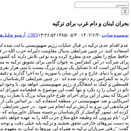
جستجو
برای:
بحران لبنان و دام غرب برای ترکیه
نویسنده سایت
۱۴۰۲/۶/۳۰ ۱۳:۲۶:۵۲
۱۳۸۵/۰۵/۳۰
|
1385
,
آرشیو تحلیل‌ها
عدم اقدام جدی ترکیه در قبال جنایات رژیم صهیونیستی باعث شده اس
استفاده کنند. در چنین شرایطی بدنبال مقاومت دلیرانه حزب الله در
حافظ صلح را بطور جدی مطرح کرده و به نوعی تلاش دارند که کشورهای
برای شرکت در این کنفرانس به عنوان گامی برای تشویق ترکیه به مش
آمریکا این است که با تشکیل یک نیروی بزرگ بیست یا سی هزار نفری 
این نیرو با دنیای خارج و در این میان با سوریه را به اجرا گذارند 
دارند به کنفرانس رم دعوت شده اند . در چنین شرایطی کارشناسان به
فلسطین و کمک به اشغالگری رژیم صهیونیستی خواهد بود. با وجود ای
ناتو در لبنان را رد نکرد و تنها گفت این موضوع به قطعنامه شورای ام
امریکا که پیش از این برای اجرای طرح خاورمیانه بزرگ یا بعبارت ر
امریکایی و ضد صهیونیستی در منطقه استفاده کند . بر اساس یکی از
فرماندهی این نیرو به ارتش ترکیه انجام می شود . در چنین شرایطی ک
کرده اند. تیمور گوکسل از کارشناسان برجسته مسائل خاورمیانه که چ
کرد “نام نیرویی که وظیفه خلع سلاح حزب الله را به عهده خواهد داشت
به دست نیروهای خارجی تحقق بخشند و ترکیه باید خیلی دقت و توجه داشت
گفت: “رفتن سربازان ترکیه به همراه این نیروها به لبنان، به مفهوم م