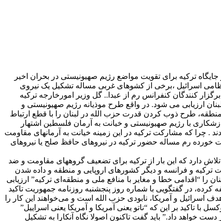
ایگاه ترکیه برای تقویت مواضع رژیم صهیونیستی در بحران اخیر
 نظامی اسرائیل ،برخی از کشوهای غربی مساله تشکیل یک نیروی
گزار کنندگان کنفرانس رم از عبدا.. گل وزیر امورخارجه ترکیه
ن ارزیابی می‌ شود. در واقع طرح موذیانه رژیم صهیونیستی و
منطقه، طرح ذوب کردن قدرت حزب الله در لبنان را با قطع ارتباط
 سازشکاری با رژیم صهیونیستی و خیانت به آرمان فلسطین اشتهار
د . چرا که مشارکت ترکیه در این زمینه خیانت به آرمانهای مقاومت
ت خورده رم مساله حضور ترکیه در نیروهای حافظ صلح یا نیروهای
تلاش دارد که این بار از ترکیه برای تضعیف گروههای مقاومت و ضد
 ترکیه و فرانسه و دیگر کشورهای اروپایی و منطقه و داده شدن
را “اقدامی خطا و مغایر با منافع ملی و منطقه‌ای ترکیه” ارزیابی
 کرده، در گفتگویی با شماره روز پنجشنبه روزنامه جمهوریت تاکید
دف اسرائیل و آمریکا، نابودی حزب الله است و می‌خواهند این کار را
با تاکید بر این که “ناتو یعنی آمریکا و آمریکا یعنی اسراییل”
دست خواهد داد.” باید گفت تاکنون اصولا نگاه آنکارا به تشکیل