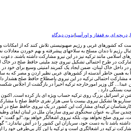
,
دریچه ای به قفقاز و اورآسیا
|
بدون دیدگاه
ت که کشورهای غربی و رژیم صهیونیستی تلاش کنند که از امکانات و ج
 قبال رژیم تا دندان مسلح به سلاحهای پیشرفته و بهم خوردن معادلات
 اسلامی مانند ترکیه نیز در این نیرو مشارکت داشته باشند. دعوت بر
ارکت در طرح احتمالی تشکیل نیروی چند ملیتی حافظ صلح در خاک لبنا
در داخل خاک لبنان، ضمن ایجاد یک کمربند امنیتی وسیع برای خود در 
و دقیقاً به همین خاطر آندسته از کشورهای عربی نظیر اردن و مصر که به
 مشارکت احتمالی ترکیه در این نیروی باصطلاح حافظ صلح هشدار دادن
ن عبدا… گل وزیر امورخارجه ترکیه اخیراً در بازگشت از اجلاس شکس
نیت بستگی دارد .
وشن تر اسرائیل بزرگ روی ترکیه حساب ویژه ای باز کرده است, اکنون 
 سناریو ها تشکیل نیروی بیست یا سی هزار نفری حافظ صلح با مشارکت
ارشناسان ترکیه‌ای مشارکت این کشور در یک نیروی حافظ صلح در لبنان 
ندین سال به عنوان سخنگوی نیروی سازمان ملل در لبنان ایفای وظیفه
، نیروی صلح نخواهد بود، بلکه نیروی اشغالگر خواهد بود.”ایو گفت: “ه
ه باشد تا به دست خود، سربازان این کشور را در آتش نیاندازد.” گوکسل 
شارکت ترکیه در اشغالگری است و ترکیه با این کار بی‌طرفی خود را از 