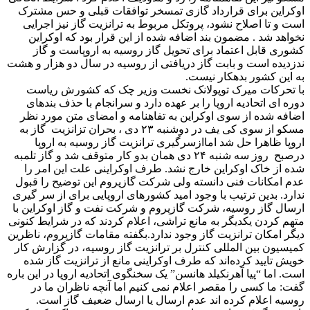
اوکراین برای قرارداد گازی تمسخر توافقات قبلی و حس مشترک
است و تا اصلاح نشود، پروتکل مربوط به ترانزیت گاز نیز اجرایی
نخواهد شد . مضمون بند اضافه شده از این قرار بود که اوکراین
کشوری قابل اعتماد برای تحویل گاز روسیه به اروپاست و گاز
ندزدیده است و بابت گاز دریافتی از روسیه در سال دو هزار و هشت
به این کشور بدهکار نیست.
با تحرکات میرک توپولانک نخست وزیر چک که کشورش ریاست
دوره ای اتحادیه اروپا را بر عهده دارد و سرانجام با حذف بندهای
اضافه شده از سوی اوکراین به تفاهنامه و امضای متن مورد نظر
مسکو از سوی کی یف در دوشنبه ۲۳ دی ، بحران تزانزیت گاز به
اروپا ظاهرا حل شد اماازسرگیری ترانزیت گاز روسیه به اروپا
درصبح روز سه شنبه ۲۴ دی همان بدو کار متوقف شد و گاز تلمبه
شده از خاک اوکراین خارج نشد. طرف اوکراینی علت این امر را
عدم امکانات فنی دانسته ولی شرکت گازپروم این توضیح را قبول
ندارد. بدین ترتیب با وجود امید کشورهای اروپایی برای از سر گیری
ارسال گاز روسیه، شرکت گازپروم و شرکت نفت و گاز اوکراین با
متهم کردن یکدیگر به مانع تراشی، اعلام کردند که در شرایط کنونی
دیگر امکان ترانزیت گاز وجود ندارد.بگفته مقامات گازپروم، ناظرین
کمیسیون بین المللی کنترل بر ترانزیت گاز روسیه، در گزارش کار
خویش تایید کرده‌اند که طرف اوکراینی مانع از ترانزیت گاز شده
است. اما “پیا آهرنکیلد هانسن” یک سخنگوی اتحادیه اروپا در این باره
گفت: ما کسی را مقصر اعلام نمی کنیم اما آنچه ناظران ما در
روسیه اعلام کرده اند عدم ارسال یا ارسال ضعیف گاز است.