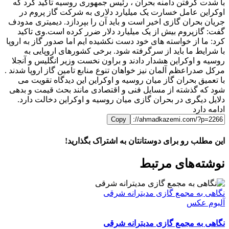
با شدت گرفتن دامنه بحران ، رئیس جمهوری روسیه تاکید کرد که
اوکراین عامل خسارت یک میلیارد دلاری به شرکت گاز پروم در
جریان بحران گازی اخیر است و باید آن را بپردازد. دیمیتری مدودف
گفت: گازپروم بیش از یک میلیارد دلار ضرر کرده است.وی تاکید
کرد: ما از خواسته های خود دست نکشیده ایم اما صدور گاز به اروپا
با شرایط ما باید از سرگرفته شود. برخی کشورهای اروپایی به
روسیه و اوکراین هشدار دادند و براون نخست وزیر انگلیس و آنجلا
مرکل صدراعظم آلمان نیز خواهان تنوع منابع تامین گاز اروپا شدند .
با تعمیق بحران گاز میان روسیه و اوکراین این دیدگاه تقویت می
شود که گذشته از مسایل فنی و اقتصادی مانند بحث قیمت و بدهی
دلایل دیگری در بحران گازی میان روسیه و اوکراین دخالت دارد.
ادامه دارد
Copy
این مطلب رو برای دوستانتان به اشتراک بگذارید!
WhatsApp
Facebook
Telegram
LinkedIn
X
ایمیل
نوشته‌‌های مرتبط
نگاهی به مجمع گازی مدیترانه شرقی
آلبوم عکس
نگاهی به مجمع گازی مدیترانه شرقی