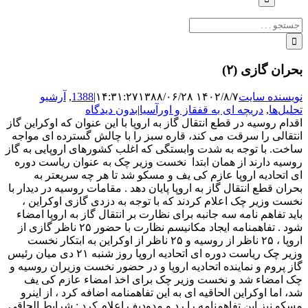
جستجو
برای:
بحران گازی (۲)
نویسنده سایت
۱۴۰۲/۸/۷ ۱۴:۳۱:۲۷
۱۳۸۸/۰۶/۲۸
|
1388
,
آرشیو
تحلیل‌ها
,
دریچه ای به قفقاز و اورآسیا
|
بدون دیدگاه
اقدام روسیه در قطع انتقال گاز به اروپا با این عنوان که اوکراین گاز
انتقالی را سرقت می کند، قاره سبز را با چالش گسترده ای مواجه
ساخت. با توجه به شدت وابستگی که اغلب کشورهای اروپایی به گاز
روسیه دارند از همان ابتدا نخست وزیر چک به عنوان ریاست دوره
ای اتحادیه اروپا عازم کی یف و مسکو شد تا هر چه سریعتر به
بحران قطع انتقال گاز به اروپا پایان دهد . مقامات روسیه در دیدار با
نخست وزیر چک اعلام کردند که با توجه به دزدی گازی اوکراین ،
باید تفاهم نامه سه جانبه برای نظارت بر انتقال گاز به اروپا امضاء
شود . تفاهمنامه ایجاد مکانیسم نظارت با حضور ۲۵ ناظر گازی از
اروپا ، ۲۵ ناظر از روسیه و ۲۵ ناظر از اوکراین به ابتکار نخست
وزیر چک ریاست دوره ای اتحادیه اروپا روز شنبه ۲۱ دی میان رئیس
گاز پروم و نماینده اتحادیه اروپا و در حضور نخست وزیران روسیه و
چک امضاء شد و نخست وزیر چک برای اخذ امضاء عازم کی یف
شد، اما اوکراین الحاقیه ای به این تفاهمنامه اضافه کرد ، از اینرو
مسکو نیز این تفاهمنامه را رد و مدودیف اعلام کرد : شرایط الحاقی