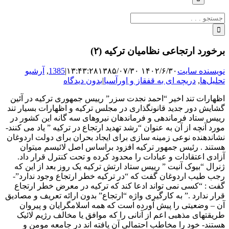
جستجو
برای:
برخورد ارتجاعی نظامیان ترکیه (۲)
نویسنده سایت
۱۴۰۲/۶/۳۰ ۱۳:۴۳:۲۸
۱۳۸۵/۰۷/۳۰
|
1385
,
آرشیو
تحلیل‌ها
,
دریچه ای به قفقاز و اورآسیا
|
بدون دیدگاه
اظهارات تند اخیر “احمد نجدت سزر” رییس جمهوری ترکیه در آئین
گشایش دور جدید قانونگذاری در مجلس ترکیه و اظهارات بسیار تند
رییس ستاد فرماندهی و فرماندهان نیروهای سه گانه این کشور در
مورد آنچه از آن به عنوان “رشد تهدید ارتجاع در ترکیه ” یاد می کنند-
نشاندهنده نوعی زمینه سازی برای ایجاد بحران برای دولت اردوغان
هستند . رئیس جمهور ترکیه افزود براساس اصل لائیسم میتوان
آزادی اعتقادات و عبادات را محدود کرده و تحت کنترل قرار داد.
ژنرال “بیوک آنیت ” رییس ستاد ارتش ترکیه یک روز بعد از این که
رجب طیب اردوغان گفت که “در ترکیه خطر ارتجاع وجود ندارد”-
گفت : “کسی نمی تواند ادعا کند که ترکیه در معرض خطر ارتجاع
قرار ندارد .” به کارگیری واژه “ارتجاع” بدون ارائه تعریف و مصادیق
آن – وضعیتی را پیش آورده است که همه اسلامگرایان و پیروان
طریقتهای مذهبی اعم از آنانی را که موافق یا مخالف رژیم لائیک
هستند- خود را مخاطب احتمالی آن یافته اند در جامعه مومن و