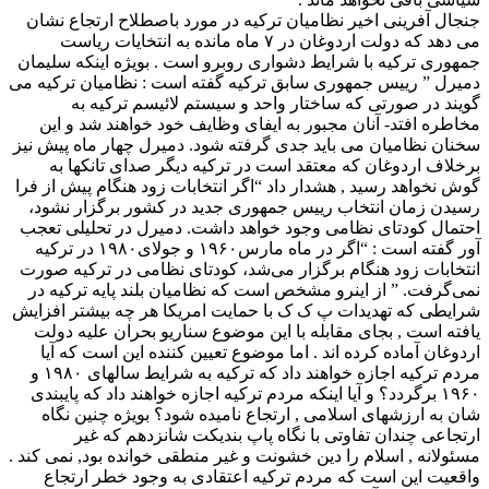
جنجال آفرینی اخیر نظامیان ترکیه در مورد باصطلاح ارتجاع نشان
می دهد که دولت اردوغان در ۷ ماه مانده به انتخایات ریاست
جمهوری ترکیه با شرایط دشواری روبرو است . بویژه اینکه سلیمان
دمیرل ” رییس جمهوری سابق ترکیه گفته است : نظامیان ترکیه می
گویند در صورتی که ساختار واحد و سیستم لائیسم ترکیه به
مخاطره افتد- آنان مجبور به ایفای وظایف خود خواهند شد و این
سخنان نظامیان می باید جدی گرفته شود. دمیرل چهار ماه پیش نیز
برخلاف اردوغان که معتقد است در ترکیه دیگر صدای تانکها به
گوش نخواهد رسید , هشدار داد “اگر انتخابات زود هنگام پیش از فرا
رسیدن زمان انتخاب رییس جمهوری جدید در کشور برگزار نشود،
احتمال کودتای نظامی وجود خواهد داشت. دمیرل در تحلیلی تعجب
آور گفته است : “اگر در ماه مارس۱۹۶۰ و جولای۱۹۸۰ در ترکیه
انتخابات زود هنگام برگزار می‌شد، کودتای نظامی در ترکیه صورت
نمی‌گرفت. ” از اینرو مشخص است که نظامیان بلند پایه ترکیه در
شرایطی که تهدیدات پ ک ک با حمایت امریکا هر چه بیشتر افزایش
یافته است , بجای مقابله با این موضوع سناریو بحران علیه دولت
اردوغان آماده کرده اند . اما موضوع تعیین کننده این است که آیا
مردم ترکیه اجازه خواهند داد که ترکیه به شرایط سالهای ۱۹۸۰ و
۱۹۶۰ برگردد؟ و آیا اینکه مردم ترکیه اجازه خواهند داد که پایبندی
شان به ارزشهای اسلامی , ارتجاع نامیده شود؟ بویژه چنین نگاه
ارتجاعی چندان تفاوتی با نگاه پاپ بندیکت شانزدهم که غیر
مسئولانه , اسلام را دین خشونت و غیر منطقی خوانده بود, نمی کند .
واقعیت این است که مردم ترکیه اعتقادی به وجود خطر ارتجاع