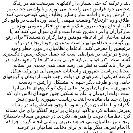
دیندار ترکیه که حتی بسیاری از لائیکهای سرسخت هم در زندگی
شخصی خود فرایض دینی را به جا می آورند و بانوان بی حجاب نیز
در گرفتن روزه و اقامه نماز و سایر وظایف دینی کوتاهی نمی کنند-
اطلاق واژه “ارتجاع” وضعیت مبهمی را پدید آورده است در واقع ذکر
کلمه ارتجاع موجب بروز شک و شبهه در افکار عمومی بویژه
نمازگزاران و افراد متدین شده است و آنان سوال می کنند که آیا
هدف صاحبان این ادعاها- مومنین و نمازگزاران هستند؟” برای رفع
این گونه سوء تفاهمها بهتر است مدعیان وجود ارتجاع در ترکیه –
مرتجعین را معرفی کنند . ادعاهای نظامیان در مورد خطر وجود
ارتجاع در ترکیه در شرایطی است که جمیل چیچک رییس دادگستری
گفته است : “در قوانین ترکیه جرمی به نام “ارتجاع” وجود ندارد. در
هر حال باید گفت به نظر می رسد صف بندی جدیدی در آستانه
انتخابات ریاست جمهوری و انتخابات عمومی آتی در ترکیه شکل
گرفته که یکی از طرفهای آن دولت رجب طیب اردوغان و گروههای
حامی وی و طرف دیگر جبهه ای متشکل از ارتش – ریاست
جمهوری – سازمان آموزش عالی (یوک ) و گروههای حامی آنها
است دولت اردوغان با علم به تشکیل چنین جبهه ای تلاش دارد که
دوران چند ماه مانده به انتخاب ریاست جمهوری را بدون تنش
بگذراند و با نظامیان درگیر نشود. با وجود همانطوریکه در مساله
پذیرش مساله کرد و تاکید اردوغان بر لزوم گفتگو برای حل مساله
کرد , نظامیان دولت را همراهی نکردند. در خصوص مساله باصطلاح
ارتجاع نیز نظامیان نمی خواهند تعریف روشنی انجام گیرد . چرا که
با انجام تعریف دیگر بهانه ای برای دخالت نظامیان در عرصه
سیاسی باقی نخواهد ماند .