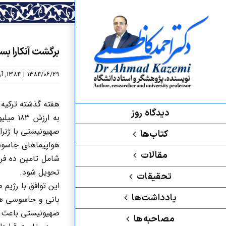
رش
ه
حتوا
برگشت آنکارا بس
۱۳۸۴/۰۶/۲۹
|
1384
,
آر
هفته گذشته ترکیه 
دیدگاه روز
به ارز
صهیونیستی با ژنرا
کتاب‌ها
هواپیماهای جاسوسی
مقالات
تحویل شود.
تحقیقات
این توافق با رژیم
یادداشت‌ها
بانی و جاسوسی هوا
صهیونیستی باعث ش
مصاحبه‌ها