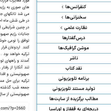
مورد مغایرت قرارد
کنفرانس‌ها
های صوری به رژیم
می شد تانکهای جد
سخنرانی‌ها
در طی شش ماه اخیر 
در چنین شرایطی ا
نظارت علمی
جنایات رژیم صهیون
درس‌گفتارها
توافق را نوعی خو
کنند. اردوغان قرا
موشن گرافیک‌ها
ترکیه خواهد بود .
ناشر
آمدند و راههای تو
تند آنکارا از رفت
نقد کتاب
صهیونیستی و اقدام 
برنامه‌ تلویزیونی
ترکیه برای حل مسا
جمعه شب گذشته خو
تولید مستند تلویزیونی
صهیونیستی از سال ۱۹۹۹ مساله کشتار ۱۹۱۵ ارامنه را درکتب درسی مدارس این رژیم گنجانده
مطالب برگزیده از سایت‌ها
دریچه‌ای به قفقاز و اوراسیا