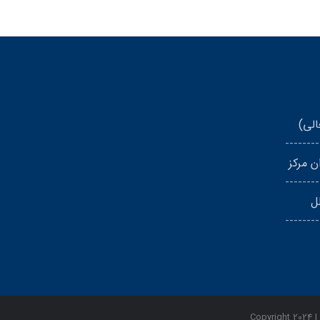
الی)
--------
ن مرکز
--------
ل
--------