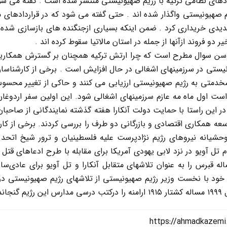
ادهای نظامی ترکیه با رژیم صهیونیستی منتشر شده است . گفته می شود ب
 صهیونیستی واگذار شده اند . حتی گفته می شود که در قراردادهای 
یدی خریداری کرد . ضمن اینکه بسیاری ازجنگنده های بازسازی شده
دو فروند ازآنها از جمله در استان مالاتیا سقوط کرده اند .
سن سوال مطرح است که چرا ارتش ترکیه همچنان بر گسترش همکاریهای
یستی در سرزمینهای اشغالی در حال افزایش است . برخی از کارشناسان 
شخدمتی به رژیم صهیونیستی ارزیابی می کنند و حاکی از تغییر محس
ر است اول ماه مه عازم سرزمینهای اشغالی شود. این اولین سفر اردوغ
 در این راستا با حمایت دولت آنکارا هفته گذشته نمایندگانی از صاحبا
سعه همکاری اقتصادی و بازرگانی دو طرف را بررسی کردند. برخی از کارش
ار وحشیانه نیروهای رژیم نژادپرست علیه فلسطینیان و ترور شیخ ات
تل آویو در نزد لابی یهودی آمریکا برای مقابله با طرح ادعاهای قتل ع
له قبرس را به عنوان تلاشهای متقابل آنکارا و تل آویو برای عادی‌س
د با نخست وزیر رژیم صهیونیستی از تلاشهای رژیم صهیونیستی در 
 است .