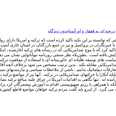
دریچه ای به قفقاز و اورآسیا
|
بدون دیدگاه
توانسته بر این نکته تاکید کرده است که ترکیه و امریکا دارای روا
 با خبرنگاران در بروکسل و نیز در جمع بازرگانان در استان غازی آنت
اکید کرد که با موج ضدامریکایی که در رسانه های ترکیه آغازشده ، ام
یاست های توسعه طلبانه ای خاورمیانه ای با استفاده از موقعیت ترکیه
ضدامریکایی مقابله بکند . بدین ترتیب مشخص می شود برخلاف آنچه آقای
تعارفات دیپلماتیک ندانیم ، ناشی از ملاحظات سیاسی و نیازمندیهای سی
ابله آنکارا با حرکتهای ضدامریکایی در ترکیه ، آنها نیز از مواضع تر
ده اند . تنها نگاهی به اقدامات امریکا در عراق علیه منافع ترکیه نش
ه بلکه با همراهی با رژیم صهیونیستی اقدام به آموزش پیشمرگان کرد ب
می گیرد . از اینرو باید گفت مردم ترکیه خواهان مواضع قاطع کشورش