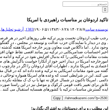
جستجو
برای:
تاکید اردوغان بر مناسبات راهبردی با امریکا
نویسنده سایت
۱۴۰۲/۸/۷ ۱۹:۰۶:۵۱
۱۳۸۳/۰۶/۲۸
|
1383
,
آرشیو تحلیل‌ها
,
رجب طیب اردوغان نخست وزیر ترکیه طی روزهای اخیر در هر فرصتی که 
. وی در دیدار با نمایندگان حزب عدالت و توسعه در مجلس ، در گفتگو
وجود ندارد . اما داگلاس فیت معاون وزیر خارجه امریکا هفته گذشته ت
بشدت مقامات امریکایی را که بدنبال افزایش نفوذ در ترکیه و ادامه س
امورخارجه امریکا در دیدار اخیر خود از آنکارا خواست باگرایش های 
اعتمادی به امریکا ندارند ، اظهارات آقای اردوغان را اگر در چارچوب 
گفته می شود مقامات امریکایی به ترکیه وعده داده اند که در قبال مق
می کنند. این در شرایطی است که وعده های امریکا همواره توخالی درآم
دائمی . امریکا تاکنون در شمال عراق نه تنها با پ ک ک مقابله نکرد
تلاش برای تغییر بافت قومی کرکوک و موصل نیز در این راستا صورت 
ایده گسترش مناسبات ترکیه با کشورهای همسایه استقبال می کنند .
Copy
این مطلب رو برای دوستانتان به اشتراک بگذارید!