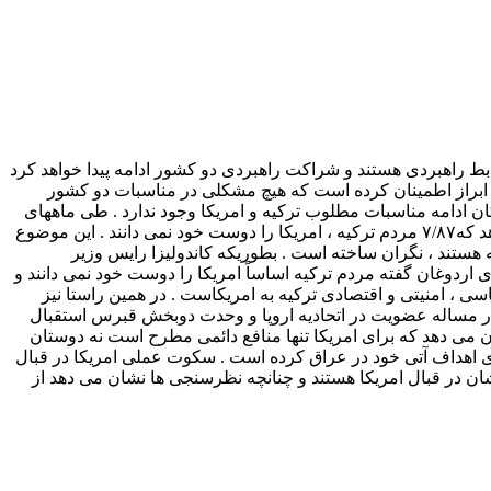
بط راهبردی هستند و شراکت راهبردی دو کشور ادامه پیدا خواهد کرد
یپ ابراز اطمینان کرده است که هیچ مشکلی در مناسبات دو کشور
کان ادامه مناسبات مطلوب ترکیه و امریکا وجود ندارد . طی ماههای
اخیر احساسات ضدامریکایی در ترکیه نیز بمانند اقصی نقاط جهان افزایش یافته است . بطوریکه نظر سنجی روزنامه نیوآناتولین نشان می دهد که۷/۸۷ مردم ترکیه ، امریکا را دوست خود نمی دانند . این موضوع
 هستند ، نگران ساخته است . بطوریکه کاندولیزا رایس وزیر
 اردوغان گفته مردم ترکیه اساساً امریکا را دوست خود نمی دانند و
اسی ، امنیتی و اقتصادی ترکیه به امریکاست . در همین راستا نیز
کیه در مساله عضویت در اتحادیه اروپا و وحدت دوبخش قبرس استقبال
ان می دهد که برای امریکا تنها منافع دائمی مطرح است نه دوستان
رای اهداف آتی خود در عراق کرده است . سکوت عملی امریکا در قبال
ان در قبال امریکا هستند و چنانچه نظرسنجی ها نشان می دهد از