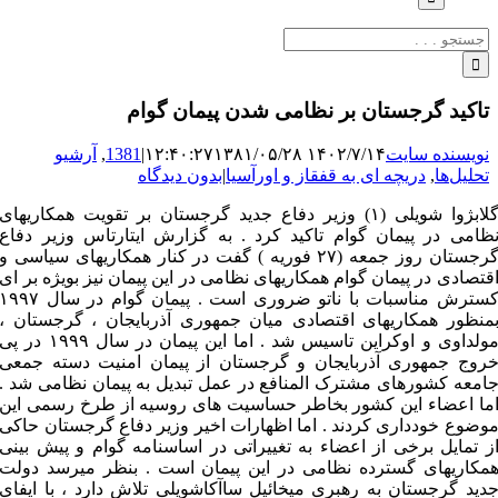
جستجو
برای:
تاکید گرجستان بر نظامی شدن پیمان گوام
نویسنده سایت
۱۴۰۲/۷/۱۴ ۱۲:۴۰:۲۷
۱۳۸۱/۰۵/۲۸
|
1381
,
آرشیو
تحلیل‌ها
,
دریچه ای به قفقاز و اورآسیا
|
بدون دیدگاه
گلابژوا شویلی (۱) وزیر دفاع جدید گرجستان بر تقویت همکاریهای
ظامی در پیمان گوام تاکید کرد . به گزارش ایتارتاس وزیر دفاع
گرجستان روز جمعه (۲۷ فوریه ) گفت در کنار همکاریهای سیاسی و
قتصادی در پیمان گوام همکاریهای نظامی در این پیمان نیز بویژه بر ای
کسترش مناسبات با ناتو ضروری است . پیمان گوام در سال ۱۹۹۷
منظور همکاریهای اقتصادی میان جمهوری آذربایجان ، گرجستان ،
مولداوی و اوکراین تاسیس شد . اما این پیمان در سال ۱۹۹۹ در پی
روج جمهوری آذربایجان و گرجستان از پیمان امنیت دسته جمعی
امعه کشورهای مشترک المنافع در عمل تبدیل به پیمان نظامی شد .
ما اعضاء این کشور بخاطر حساسیت های روسیه از طرخ رسمی این
وضوع خودداری کردند . اما اظهارات اخیر وزیر دفاع گرجستان حاکی
ز تمایل برخی از اعضاء به تغییراتی در اساسنامه گوام و پیش بینی
مکاریهای گسترده نظامی در این پیمان است . بنظر میرسد دولت
دید گرجستان به رهبری میخائیل ساآکاشویلی تلاش دارد ، با ایفای