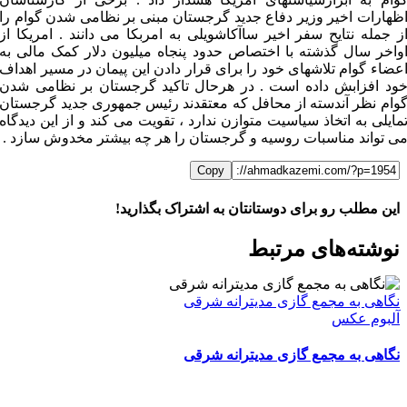
ظهارات اخیر وزیر دفاع جدید گرجستان مبنی بر نظامی شدن گوام را
ز جمله نتایح سفر اخیر ساآکاشویلی به امربکا می دانند . امریکا از
واخر سال گذشته با اختصاص حدود پنجاه میلیون دلار کمک مالی به
عضاء گوام تلاشهای خود را برای قرار دادن این پیمان در مسیر اهداف
ود افزابش داده است . در هرحال تاکید گرجستان بر نظامی شدن
وام نظر آندسته از محافل که معتقدند رئیس جمهوری جدید گرجستان
مایلی به اتخاذ سیاسیت متوازن ندارد ، تقویت می کند و از این دیدگاه
ی تواند مناسبات روسیه و گرجستان را هر چه بیشتر مخدوش سازد .
Copy
این مطلب رو برای دوستانتان به اشتراک بگذارید!
WhatsApp
Facebook
Telegram
LinkedIn
X
ایمیل
نوشته‌‌های مرتبط
نگاهی به مجمع گازی مدیترانه شرقی
آلبوم عکس
نگاهی به مجمع گازی مدیترانه شرقی