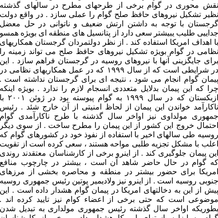
قش محوری در گوام برخی از طرحهای مطرح در سالهای گذشته
ظیر تشکیل نیروهای حافظ صلح گوام را عملی سازد . در واقع دولت
رجستان با توجه به داشتن ارتش ضعیف و ناتوانی در حل معضل
داییی طلیب یبیشتر سعی دارد از پتانسیل های منطقه ای بویژه همسو
ا اهداف امریکا استفاده کند . از نظر دولتمردان گرجستان همکاریهای
ظامی در گوام بویژه تشکیل نیروهای حافظ صلح می تواند زمینه را
رای جایگزینی آنها با نیروهای روسیه در گرجستان فراهم سازد . این
در شرایطی است که از سال ۱۹۹۹ که در عمل همکاریهای نظامی در
یمان گوام انجام می شود ، نتیجه ای برای گرجستان نداشته است .
را که این پیمان بدلایل متعددی انسجام لازم را ندارد . بویژه اینکه
ازبکستان که در سال ۱۹۹۹ به گوام پیوسته بود در ژوئن ۲۰۰۱ 
اکارآمد خواندن این پیمان از لحاظ امنیتی از آن خارج شئد . رئیس
مهوری مولداوی نیز اواخر سال گذشنه با طرح ناکارآمدی گوام
حتمال خروج این کشور از این پیمان را مطرح ساخت . از سوی دیگر
وسیه طی سالهای اخیر با استفاده از نفوذ خود در کشورهای گوام که
علب با مشکل تجزیه طلبی مواحه هستند ، سعی کرده است از تقویت
ین پیمان جلوگیری کند . از اینرو برخی از کارشناسان معتقدند روندی
ه گوام در حال حاضر شاهد آن است ، بیشتر در چارچوب منافع
مریکا برای حضور بیشتر در منطقه و محاصره بخشی از مرزهای
نوبی روسیه است . از اینرو نیز ولادیمیر پوتین رئیس جمهوری روسبه
یش از این به دخالتهای امریکا در پیمان گوام هشدار داده است . این
وضوعی است که حتی برخی از اعضاء کوام نیز تایید کرده اند .
طوریکه اواخر سال گذشته رئیس جمهوری مولداری به تبدیل شدن
وام به ابزارسیاستهای امریکا هشدار داد . برخی از کارشناسان