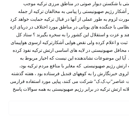
نیستی با شکستن دیوار صوتی در مناطق مرزی ترکیه موجب
کار رژیم صهیونیستی را پیامی به مخالفان ترکیه از جمله
ت لزوم به طور عملی از آنها در قبال ترکیه حمایت خواهد کرد
می با جنگنده های یونانی در مناطق مورد اختلاف در دریای اژه
ند و عزت و استقلال این کشور را به سخره بگیرند ؟ ستاد کل
سایت خود ثبت و اعلام کرده ولی نقض هوایی آشکارترکیه ازسوی هواپیمای
 محافل صهیونیستی در لایه های اساسی ارتش ترکیه نفوذ کرده
 آیا این موضوعات نشاندهنده این نیست که اخیار مربوط به
ارتش رژیم صهیونیستی که مغایر با منافع مردم ترکیه بود،
روی خبرنگارش را به کوههای قندیل فرستاده بود ، هفته گذشته
 عناصر”پ.ک.ک” شرکت می کنند، پیاپی مورد استفاده قرارمی
نه ارتش ترکیه در برابر رژیم صهیونیستی به همه سوالات پاسخ