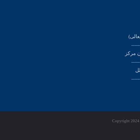
عالی)
-----
ن مرکز
-----
لل
-----