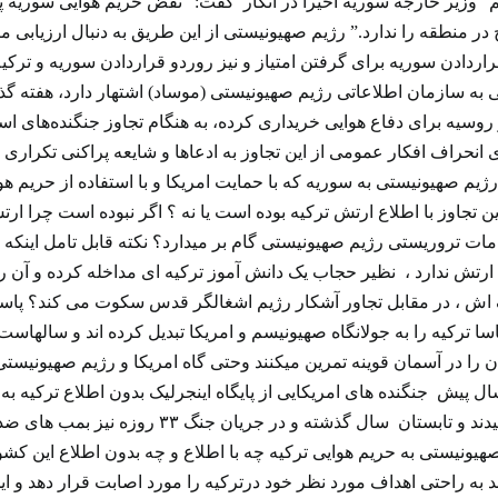
لم” وزیر خارجه سوریه اخیرا در آنکار گفت: “نقض حریم هوایی سوریه پر
ر منطقه را ندارد.” رژیم صهیونیستی از این طریق به دنبال ارزیابی
ردادن سوریه برای گرفتن امتیاز و نیز روردو قراردادن سوریه و ترکیه و 
یه از روسیه برای دفاع هوایی خریداری کرده، به هنگام تجاوز جنگنده‌ها
ی انحراف افکار عمومی از این تجاوز به ادعاها و شایعه پراکنی تکرار
رژیم صهیونیستی به سوریه که با حمایت امریکا و با استفاده از حریم
ا این تجاوز با اطلاع ارتش ترکیه بوده است یا نه ؟ اگر نبوده است چرا
امات تروریستی رژیم صهیونیستی گام بر میدارد؟ نکته قابل تامل اینک
رتش ندارد ، نظیر حجاب یک دانش آموز ترکیه ای مداخله کرده و آن ر
 اش ، در مقابل تجاور آشکار رژیم اشغالگر قدس سکوت می کند؟ پا
ا ترکیه را به جولانگاه صهیونیسم و امریکا تبدیل کرده اند و سالهاس
 را در آسمان قوینه تمرین میکنند وحتی گاه امریکا و رژیم صهیونیستی
سال پیش جنگنده های امریکایی از پایگاه اینجرلیک بدون اطلاع ترکیه ب
به خاک و خون کشیدند و تابستان سال گذش
هیونیستی به حریم هوایی ترکیه چه با اطلاع و چه بدون اطلاع این ک
ند به راحتی اهداف مورد نظر خود درترکیه را مورد اصابت قرار دهد و ا