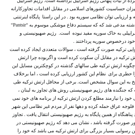
ده از نیات پنهانی رژیم اسراییل برداشته است. رژیم اسراییل
 میزان حساسیت کشورهای اسلامی در مقابل اقدامات تجاوزکارانه
ارزیابی توان نظامی سوریه بود . در این راستا پایگاه اینرتنتی
“دبکا” که به نزدیکی به سازمان اطلاعاتی رژیم صهیونیستی (موساد) اشتهار دارد، هفته گذشته مدعی شد که که سیستم دفاع موشکی موسوم به “‪ “Pantsir
ی اسراییلی به خاک سوریه مفید نبوده است. رژیم صهیونیستی و
ی خود درخصوص سوریه پرداختند .
 هوایی ترکیه صورت گرفته است ، سوالات متعددی ایجاد کرده است
 ارتش ترکیه در مقابل آن سکوت کرده است و اگربوده چرا ارتش
ه چگونه ارتش ترکیه طی سالهای گذشته در کوچکترین مسایل این
ا حطری برای نظام این کشور ارزیابی کرده است ، اما برخلاف
سخ به این سوال مشخص است. برخی از محافل ارتش ترکیه طی
ت که جنگنده های رژیم صهیونیستی روش های تجاوز به لبنان ،
 خود را نیارمند مطلع کردن ارتش ترکیه از برنامه های خود نمی
ه فلوجه عراق حمله کرده و دهها نفر از مردم غیر نظامی این شهر
ته و در جریان جنگ ۳۳ روزه نیز بمب های ضد پناهنگاه از همین پایگاه به رژیم صهیونیستی انتقال یافت . تجاوز
شور صورت گرفته باشد ، نشان می دهد که رژیم صهیونیستی در
ین رسوایی بسیار بزرگی برای ارتش ترکیه می باشد که خود را