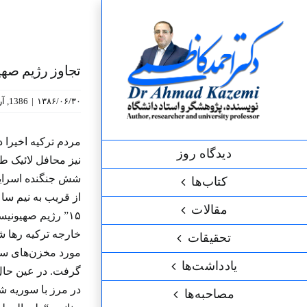
رش
ه
حتوا
تجاوز رژیم صهی
۱۳۸۶/۰۶/۳۰
|
1386
,
آر
مردم ترکیه اخیرا 
دیدگاه روز
نیز محافل لائیک ط
شش جنگنده اسراییل
کتاب‌ها
از قریب به نیم سا
مقالات
‪”۱۵‬ رژیم صهی
خارجه ترکیه رها ش
تحقیقات
مورد مخزن‌های سوخ
یادداشت‌ها
گرفت. در عین حال 
در مرز با سوریه ش
مصاحبه‌ها