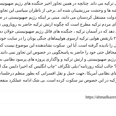
 ترکیه می داند. چنانچه در همین تجاوز اخیر جنگنده های رژیم صهیو
 و وحشت مرزنشینان شده اند. برخی از ناظران سیاسی این تجاوز آش
لت مستقل کردستان می دانند، مبنی بر اینکه رژیم صهیونیستی در صور
ای مردم ترکیه مطرح است که چگونه ارتش ترکیه حاضر به رویارویی نظا
دهد که در آسمان ترکیه ، جنگنده های قاتل رژیم صهیونیستی جولان ده
ارتش ترکیه که ۲۸۴ بارنقض هوایی ترکیه ازسوی هواپیماهای جنگی یونان را در 
 را نادیده گرفته است. آیا این سکوت نشاندهنده این موضوع نیست که
 محافل حتی خود را حاضر به پاسخگویی در خصوص این تجاوز نمی دانند.
 رژیم صهیونیستی و ارتش ترکیه و واگذاری پروژه های پرسود نظامی به 
الب اینکه روزنامه”دیلی تلگراف “چاپ انگلیس که اخیرا دایمن مک ال
ی نظامی آمریکا ،جهت حمل و نقل افسرانی که بطور منظم درجلسات
ترکیه در این خصوص نیز سکوت کرده است. بی شک ادامه عملکرد منفعلا