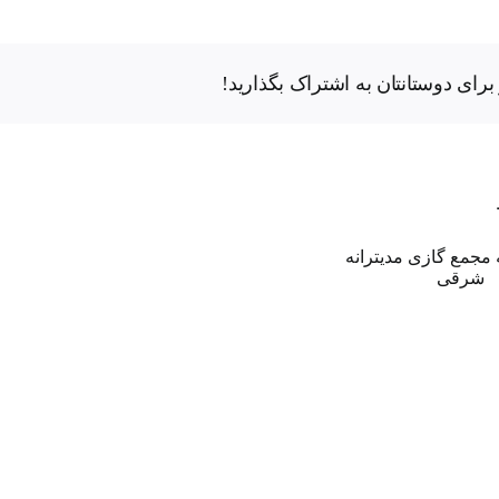
رای دوستانتان به اشتراک بگذارید!
باکو
ـ
تل
نگاهی به مجمع گازی
آویو:
مدیترانه شرقی
هدف
گذاری
ایجاد
پایگاه
منطقه
ای