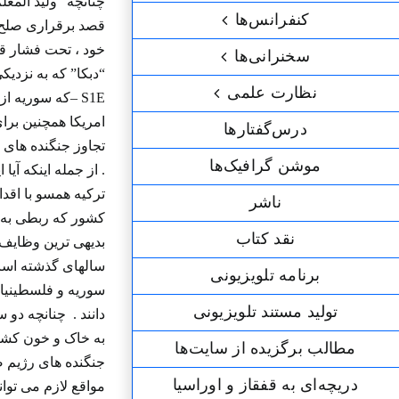
چنانچه “ولید المع
کنفرانس‌ها
قصد برقراری صلح د
خود ، تحت فشار قرا
سخنرانی‌ها
نظارت علمی
– S1E‬که سور
امریکا همچنین برا
درس‌گفتارها
تجاوز جنگنده های 
موشن گرافیک‌ها
. از جمله اینکه آی
ترکیه همسو با اقد
ناشر
کشور که ربطی به ا
نقد کتاب
بدیهی ترین وظایف
سالهای گذشته اساس
برنامه‌ تلویزیونی
سوریه و فلسطینیان
تولید مستند تلویزیونی
دانند . چنانچه دو 
مطالب برگزیده از سایت‌ها
جنگنده های رژیم ص
دریچه‌ای به قفقاز و اوراسیا
مواقع لازم می توا