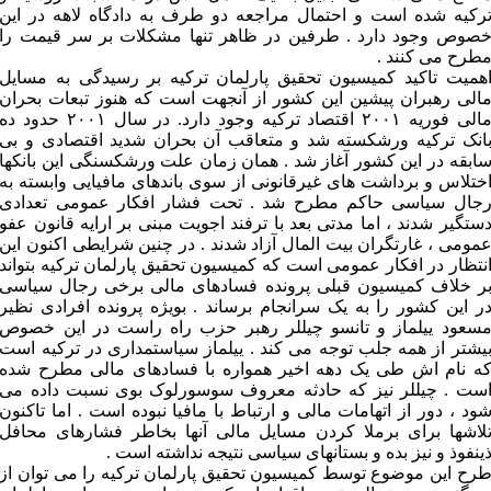
رکیه شده است و احتمال مراجعه دو طرف به دادگاه لاهه در این
صوص وجود دارد . طرفین در ظاهر تنها مشکلات بر سر قیمت را
طرح می کنند .
همیت تاکید کمیسیون تحقیق پارلمان ترکیه بر رسیدگی به مسایل
الی رهبران پیشین این کشور از آنجهت است که هنوز تبعات بحران
مالی فوریه ۲۰۰۱ اقتصاد ترکیه وجود دارد. در سال ۲۰۰۱ حدود ده
انک ترکیه ورشکسته شد و متعاقب آن بحران شدید اقتصادی و بی
ابقه در این کشور آغاز شد . همان زمان علت ورشکسنگی این بانکها
ختلاس و برداشت های غیرقانونی از سوی باندهای مافیایی وابسته به
جال سیاسی حاکم مطرح شد . تحت فشار افکار عمومی تعدادی
ستگیر شدند ، اما مدتی بعد با ترفند اجویت مبنی بر ارایه قانون عفو
مومی ، غارتگران بیت المال آزاد شدند . در چنین شرایطی اکنون این
نتظار در افکار عمومی است که کمیسیون تحقیق پارلمان ترکیه بتواند
ر خلاف کمیسیون قبلی پرونده فسادهای مالی برخی رجال سیاسی
ر این کشور را به یک سرانجام برساند . بویژه پرونده افرادی نظیر
سعود ییلماز و تانسو چیللر رهبر حزب راه راست در این خصوص
یشتر از همه جلب توجه می کند . ییلماز سیاستمداری در ترکیه است
ه نام اش طی یک دهه اخیر همواره با فسادهای مالی مطرح شده
ست . چیللر نیز که حادثه معروف سوسورلوک بوی نسبت داده می
ود ، دور از اتهامات مالی و ارتباط با مافیا نبوده است . اما تاکنون
لاشها برای برملا کردن مسایل مالی آنها بخاطر فشارهای محافل
ینفوذ و نیز بده و بستانهای سیاسی نتیجه نداشته است .
رح این موضوع توسط کمیسیون تحقیق پارلمان ترکیه را می توان از