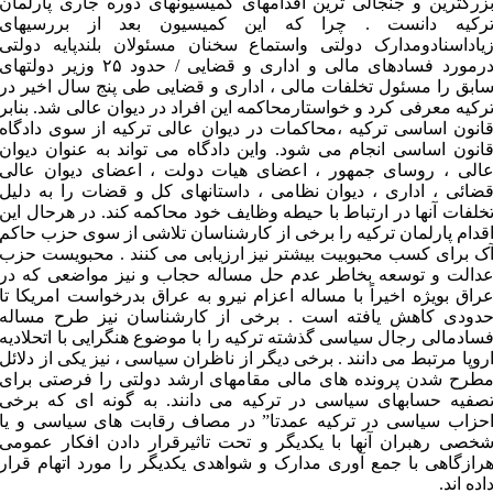
زرگترین و جنجالی ترین اقدامهای کمیسیونهای دوره جاری پارلمان
رکیه دانست . چرا که این کمیسیون بعد از بررسیهای
یاداسنادومدارک دولتی واستماع سخنان مسئولان بلندپایه دولتی
درمورد فسادهای مالی و اداری و قضایی / حدود ۲۵ وزیر دولتهای
ابق را مسئول تخلفات مالی ، اداری و قضایی طی پنج سال اخیر در
رکیه معرفی کرد و خواستارمحاکمه این افراد در دیوان عالی شد. بنابر
انون اساسی ترکیه ،محاکمات در دیوان عالی ترکیه از سوی دادگاه
انون اساسی انجام می شود. واین دادگاه می تواند به عنوان دیوان
الی ، روسای جمهور ، اعضای هیات دولت ، اعضای دیوان عالی
ضائی ، اداری ، دیوان نظامی ، داستانهای کل و قضات را به دلیل
خلفات آنها در ارتباط با حیطه وظایف خود محاکمه کند. در هرحال این
قدام پارلمان ترکیه را برخی از کارشناسان تلاشی از سوی حزب حاکم
ک برای کسب محبوبیت بیشتر نیز ارزیابی می کنند . محبویست حزب
دالت و توسعه بخاطر عدم حل مساله حجاب و نیز مواضعی که در
راق بویژه اخیراً با مساله اعزام نیرو به عراق بدرخواست امریکا تا
دودی کاهش یافته است . برخی از کارشناسان نیز طرح مساله
سادمالی رجال سیاسی گذشته ترکیه را با موضوع هنگرایی با اتحلادیه
روپا مرتبط می دانند . برخی دیگر از ناظران سیاسی ، نیز یکی از دلائل
طرح شدن پرونده های مالی مقامهای ارشد دولتی را فرصتی برای
صفیه حسابهای سیاسی در ترکیه می دانند. به گونه ای که برخی
حزاب سیاسی در ترکیه عمدتا” در مصاف رقابت های سیاسی و یا
خصی رهبران آنها با یکدیگر و تحت تاثیرقرار دادن افکار عمومی
رازگاهی با جمع آوری مدارک و شواهدی یکدیگر را مورد اتهام قرار
اده اند.