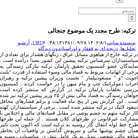
جستجو
برای:
ترکیه: طرح مجدد یک موضوع جنجالی
نویسنده سایت
۱۴۰۲/۸/۱ ۲۰:۴۸:۱۳
۱۳۸۱/۰۹/۲۸
|
1381
,
آرشیو
تحلیل‌ها
,
دریچه ای به قفقاز و اورآسیا
|
بدون دیدگاه
ر ترکیه خارج از هیاهوی مسایل عراق ، زنگهای هشدار برای تعدادی از
یاستمداران سرشناس ترکیه پیشین این کشور بصدا درآمده است .
مایندگان عضو کمیسیون تحقیق پارلمان ترکیه بتازگی رسیدگی به
رخی از اتهامات مربوط به فساد مالی وسوء استفاده از قدرت “بلنت
جویت “و ” مسعودییلماز ” نخست وزیران پیشین ترکیه و رهبران
حزاب دموکراتیک چپ و مام میهن را در خواست کردند . کمیسیون
ررسی تخلفات پارلمان ترکیه در گزارش که منتشر کرده است
خواهان رسیدگی به فساد مالی بیش از ۲۵ وزیر پیشین ترکیه نیز شده
ست . این گزارش پس از پنج ماه فعالیت و برغم فشارهای محافل
ینفوذ لائیک در ترکیه منتشر شده است . برخی از سیاستمداران کهنه
ار ترکیه متهم به چشم پوشی در مقابل فسادهای مالی و اختلاس یا
شارکت غیرقانونی در طرحهای کلان هستند . از جمله این طرحها
رح خط لوله انتقال گاز روسیه به ترکیه است که اکنون تحت تاثیر
مان چشم پوشیها مالی و سرپوش گذاشتن بر واقعیات آن بخاطر
نافع مالی شخصی تبدیل به یک عامل تنش در مناتسبات روسیه و