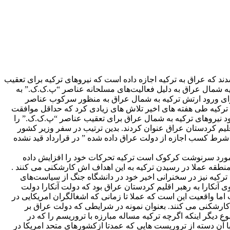
دند که عراق به ترکیه اجازه داده است که نیروهای ترکیه برای تعقیب
ه شمال عراق به دلیل فعالیت‌های مسلحانه عناصر “پ.ک.ک.” به
 برای ورود ارتش ترکیه به شمال عراق به منظور سرکوب عناصر
ن ترکیه طی هفته های اخیر تلاش های زیادی کرد که حداقل موافقت
ود نیروهای ترکیه به شمال عراق برای تعقیب عناصر “پ.ک.ک.” را
قلیم کردستان عراق عنوان کردند. بدین ترتیب در سفر وزیر کشور
ه شرط کسب اجازه از دولت عراق داده شده ” در قرارداد قید نشده
ن به پایان سال ۲۰۰۷ میلادی که موعد برگزاری همه پرسی در مورد سرنوشت کرکوک است ترکیه تحرکات خود را افزایش داده
 منطقه عملا در رسیدن ترکیه به این اهداف اش کارشکنی می کنند .
ترکیه نیز در سخنرانی اخیر خود در دانشگاه جنگ از سیاست‌های
آنکارا به رهبر اقلیم کردستان عراق بود که دولت آنکارا دولت
 اما واقعیت این است که عملا تا زمانی که اشغالگران امریکایی در
 کارشکنی می کنند. بعنوان نمونه در شرایطی که دولت عراق بر
دیگر اینکه اگرچه ترکیه مساله مبارزه با تروریسم را که در
ه با آن دسته از تروریست هایی که عمدتا ازکشورهای متحد امریکا در