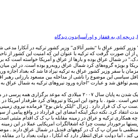
,
دریچه ای به قفقاز و اورآسیا
|
بدون دیدگاه
 وزیر کشور عراق با “بشیر آتالای” وزیر کشور ترکیه در آنکارا مدعی ش
 آن صورت گرفت که ترکیه با عنوان این که امنیت این کشور از ناحی
ک.ک.” در شمال عراق بوده و بارها از عراق و آمریکا خواسته است که
ریکا و بویژه گروه‌های کرد شمال عراق روبه‌رو بوده است. در این میا
مان با سفر وزیر کشور عراق به ترکیه نیزادعا شد که بغداد اجازه ور
محافل سیاسی این موضوع را ناشی از مداخله بین مسعود بارزانی رهبر ا
وریسم توافق شد و عبارت “اجازه ورود نیروهای ترکیه به شمال عراق ب
امضا این قرارداد از چند جهت قابل ارزیابی است . از جمله اینکه با نردیک شد
ص است . شود . با وجود این امریکا و نیروهای کرد طرفدار امریکا در
ست پ ک ک قرار دارد . ژنرال “ایلکر باش بوغ” فرمانده نیروی زمینی 
قاد کرد. نکته دیگر اینکه امضای این قرارداد در واقع پیامی از سوی 
ر چه همکاری ترکیه و عراق در زمینه مقابله با پ ک ک اقدام مثبتی است
یستها برخوردار نیست چرا که اشغالگرات امریکایی عملا در این زمینه
منظمی با سران پ ک ک در کوههای قندیل در شمال عراق دارند . موضوع 
 کند ، اما دولت عراق انتظار دارد که آنکارا ، دولت بغداد را در مقابل