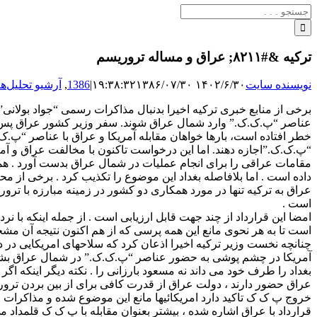
جستجو
برای:
ترکیه &#۸۲۱۱; عراق و مساله تروریسم
نویسنده سایت
۱۴۰۲/۶/۳۰ ۱۹:۳۸:۳۲
۱۳۸۶/۰۷/۳۰
|
1386
,
آرشیو تحلیل‌ها
برخی از منابع خبری ترکیه اخیرا بدنبال مذاکرات رسمی “جواد بولانی”
عناصر “پ.ک.ک.” وارد شمال عراق شوند. سفر وزیر کشور عراق پس از
خطر افتاده است، بارها خواهان مقابله آمریکا و عراق با عناصر “پ.
“پ.ک.ک.”اجازه دهند. اما این درخواست تاکنون با مخالفت عراق و آم
مقامات عراقی را برای انجام عملیات در شمال عراق بدست آورد . همز
داده است . اما بلافاصله بغداد این موضوع را تکذیب کرد . برخی از 
عراق به ترکیه تنها در مورد همکاری دو کشور در زمینه مبارزه با تر
است .
است تا به هر نحوی مانع این همه پرسی که از هم اکنون نتیجه آن مشخ
چنانچه نخست وزیر ترکیه اخیرا اذعان کرد که سلاحهای امریکایی در د
آمریکا در چشم پوشی به حضور عناصر “پ.ک.ک.” در شمال عراق بشدت انت
بغداد را طرف خود می داند نه مسعود بارزانی را . نکته دیگر اینکه اگ
عراق حضور دارند ، دولت عراق از قدرت کافی برای از بین بردن ترور
خروج پ ک ک تاکید دارد امریکائیها مانع این موضوع شده و مذاکرات 
قرارداد با عراق اشاره شده ، بیشتر بعنوان مقابله با پ ک ک قلمداد می