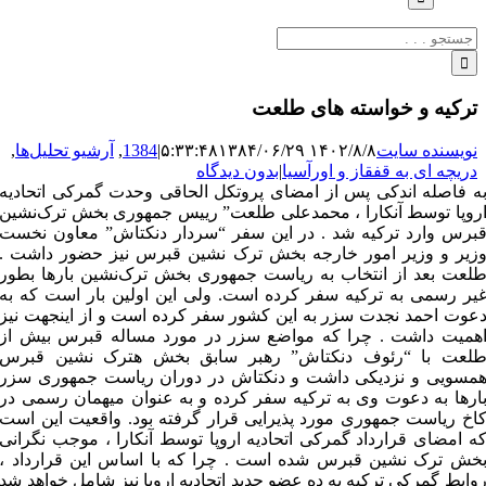
جستجو
برای:
ترکیه و خواسته های طلعت
نویسنده سایت
۱۴۰۲/۸/۸ ۵:۳۳:۴۸
۱۳۸۴/۰۶/۲۹
|
1384
,
آرشیو تحلیل‌ها
,
دریچه ای به قفقاز و اورآسیا
|
بدون دیدگاه
ه فاصله اندکی پس از امضای پروتکل الحاقی وحدت گمرکی اتحادیه
روپا توسط آنکارا ، محمدعلی طلعت” رییس جمهوری بخش ترک‌نشین
برس وارد ترکیه شد . در این سفر “سردار دنکتاش” معاون نخست
زیر و وزیر امور خارجه بخش ترک نشین قبرس نیز حضور داشت .
لعت بعد از انتخاب به ریاست جمهوری بخش ترک‌نشین بارها بطور
یر رسمی به ترکیه سفر کرده است. ولی این اولین بار است که به
عوت احمد نجدت سزر به این کشور سفر ‌کرده است و از اینجهت نیز
همیت داشت . چرا که مواضع سزر در مورد مساله قبرس بیش از
لعت با “رئوف دنکتاش” رهبر سابق بخش هترک نشین قبرس
مسویی و نزدیکی داشت و دنکتاش در دوران ریاست جمهوری سزر
ارها به دعوت وی به ترکیه سفر کرده و به عنوان میهمان رسمی در
اخ ریاست جمهوری مورد پذیرایی قرار گرفته بود. واقعیت این است
ه امضای قرارداد گمرکی اتحادیه اروپا توسط آنکارا ، موجب نگرانی
خش ترک نشین قبرس شده است . چرا که با اساس این قرارداد ،
وابط گمرکی ترکیه به ده عضو جدید اتحادیه اروپا نیز شامل خواهد شد