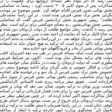
ی رسد که اگر بتواند نظر مساعد اروپائیها برای عضویت را در
مذاکرات پس از سوم اکتبر ۲۰۰۵ بدست آورد ، رسماً به شناسایی
خش یونانی نشین قبرس اقدام خواهد کرد . همین موضوع نیز موجب
گراین بخش ترک نشین قبرس شده است . در این راستا محمدعلی
لعت” رییس جمهوری بخش ترک‌نشین قبرس گفت که شناسایی
سمی بخش یونانی‌نشین ، به معنای خودکشی برای ترکیه است. بنظر
ی رسد با گذشت زمان مواضع طلعت از دولت اردوغان دور شده و
ه جناح لائیک ترکیه که نماینده آن احمد نجدت سزر رئیس جمهوری این
شور است ، نزدیک خواهد شد . در این راستا نیز طلعت به مانند احزاب
ائیک ترکیه تاکید کرده است که ترکیه به هیچ عنوان نباید به استفاده
خش یونانی نشین از بنادر و فرودگاههای خود اجازه بدهد
نچه مسلم است اینکه مساله قبرس در طی سه دهه اخیربرای اغلب
ولت های ترکیه مشکل ساز بوده است . اکنون نیز شرایط قبرس
طوری است که دولت اردوغان را بشدت در تنگنای میان خواسته های
حزاب و افکار عمومی و ملی گریان برای ادامه موضوع سنتی در
صوص بخش ترک نشین قبرس از یک سو و درخواسته های اتحادیه
روپا برای شناسایی رسمی بخش یونانی نشین قبرس از سوی دیگر
رارداده است . تعویق سفر برنامه ریزی شده کاستاس کارامانلیس
خست وزیر یونان به ترکیه بخوبی نشان می دهد که یونان و بخش
ونانی نشین قبرس خود را برای تحت فشار قراردادن ترکیه در آستانه
غاز مذاکرات سوم اکتیر آماده کرده اند . در چنین شرایطی بنظر می
سد دولت اردوغان برای خروج از بن بست موجود بدنبال احیای طرح
وفی عنان است . در این راستا همزمان با سفر طلعت به ترکیه ترکیه
امیک تان” سخنگوی وزارت امور خارجه ترکیه با انتقاد از مداخله