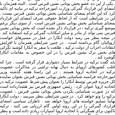
 یکی از این ده عضو بخش یونانی نشین قبرس است . البته همزمان با
مضای این قرارداد گمرکی وزارت امورخراجه ترکیه در بیانیه ای تاکید
رد که این اقدام بمعنای شناسایی بخش یونانی نشین قبرس نیست .
ین در شرایطی است که از لحاظ حقوقی صرف امضای این قرارداد
معنای شناسایی بخش یونانی نشین قبرس است . از سوی دیگر برغم
وضع گیری ترکیه ، در قرارداد ذکر نشده است که بخش یونانی نشین
برس نمی تواند از بنادر و سایر امکانات گمرکی ترکیه استفاده کند .
ر نتیجه بنظر می رسد دولت آنکارا در عمل در مسیرهای خواست
روپائیان گام برداشته است . در چنین شرایطی همزمان با افزایش
نتقادات احزاب از دولت ترکیه ، طلعت با سفر به آنکارا کوشید نگرانی
ای بخش ترک نشین قبرس را در این خصوص به مقامات آنکارا
وشزد کند .
اید گفت ترکیه در شرایط بسیار دشواری قرار گرفته است . چرا که
غلب کشورهای اروپای به دنبال بهانه تراشی در مذاکرات عضویت
رکیه در اتحادیه اروپا هستند . در این راستا هفته گذشته وزیر
مورخارجه فرانسه شناسایی بخش یونانی نشین قبرس بعنوان نماینده
ل جزیره قبرس توسط آنکارا را بعنوان پیش شرط عضویت ترکیه در
تحادیه اروپا عنوان کرد . رئیس جمهوری قبرس نیز هشدارداده است
ه در صورت شناسایی نکردن بخش یونانی نشین قبرس ، عضویت
رکیه را وتو خواهد کرد . در چنین شرایطی بنظر میرسد ، دولت آنکارا
هایتاً تسلیم خواسته های اروپا خواهد شد . ناظران سیاسی امضای
رارداد گمرکی را در این روند اولین گام ارزیابی می کنند . ترکیه
اکنون برای همگرایی با اتحادیه اروپا امتیازات زیادی داده است و بنظر