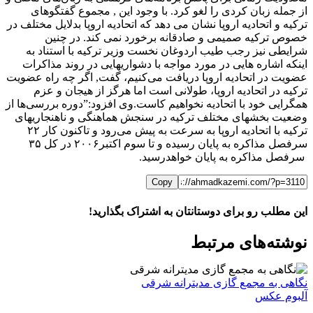
از جمله زبان کردی را لغو کرد. با وجود این , مجموع گفتگوهای
ترکیه و اتحادیه اروپا نشان می دهد که اتحادیه اروپا بدلایل مختلف در
خصوص ترکیه صمیمی و صادقانه برخورد نمی کند. در چنین
شرایطی نیز رجب طیب اردوغان نخست وزیر ترکیه با استناد به
اینکه اشاره هایی در مورد مواجه با دشواریهایی در روند مذاکرات
عضویت در اتحادیه اروپا دریافت می‌کنیم، گفت, اگر چه راه عضویت
ترکیه در اتحادیه اروپا، طولانی است اما هرگز از هیجان و عزم
همگرایی خود با اتحادیه نخواهیم کاست.وی افزود:”دوره بررسی‌ها از
وضعیت بخشهای مختلف ترکیه در سنجش هماهنگی و ناهنجاریهای
ترکیه با اتحادیه اروپا به سرعت به پیش می‌رود و تاکنون کار ۲۲
سرفصل مذاکره به پایان رسیده و تا سوم اکتبر۲۰۰۶ در کل ۳۵
سرفصل مذاکره به پایان خواهدرسید.
Copy
این مطلب رو برای دوستانتان به اشتراک بگذارید!
WhatsApp
Facebook
Telegram
LinkedIn
X
ایمیل
نوشته‌‌های مرتبط
نگاهی به مجمع گازی مدیترانه شرقی
آلبوم عکس