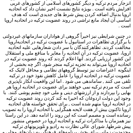
انزجار مردم ترکیه و دیگر کشورهای اسلامی از کشورهای غربی
افزایش یافته است . بویژه نتایج نشست اخیر نشان داد که اتحادیه
اروپا بدنبال اضافه کردن پیش شرط های جدیدی است که هدف
اساسی آن ایجاد مانع تراشی در روند عضویت ترکیه در اتحادیه اروپا
است .
در چنین شرایطی نیز اخیراً گروهی از هواداران سازمانهای غیردولتی
با برگزاری تظاهرات در استانبول با عضویت ترکیه در اتحادیه‌اروپا
مخالفت کردند. تظاهرکنندگان با سر دادن شعارهایی علیه اتحادیه
اروپا، عضویت ترکیه در آن اتحادیه را مغایر با منافع ملی و استقلال
این کشور ارزیابی کردند. آنها اعلام کردند که روند عضویت ترکیه در
اتحادیه اروپا می‌تواند به تجزیه ترکیه منجر شود. اگر چه بخشی از
اینگونه اعتراضات نیز توسط گروههای نظامی و محافل لائیک که
عضویت ترکیه در اتحادیه اروپا را عامل کاهش نفوذ خود در ترکیه
تلقی می کنند , ساماندهی می شود . اما این واقعیت انکار ناپذیری
است که مردم ترکیه نمی خواهند برای عضویت در اتحادیه اروپا هر
بهایی را بپردازند و از ارزشهای دینی و ملی خود چشم پوشی کنند. با
وجود این دولت اردوغان که اخیرا به کند کردن روند عضویت ترکیه
در اتحادیه اروپا متهم شده است , برای تحقق خواسته های اتحادیه
اروپا تاکنون بیش از هفت لایحه همگرایی با اتحادیه اروپا را به تصویب
رسانده است و مصمم است که این روند را ادامه دهد. در این راستا
نیز همزمان با مذاکرات ترکیه و اتحادیه اروپا در خصوص منشور
پیش شرطها, شورای عالی نظارت به رادیو و تلویزیونهای ترکیه
محدودیت زمانی برای پخش برنامه‌های فرهنگی به زبان‌های محلی و