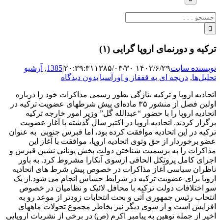
جستجو
برای:
ترکیه و دورنمای اروپا گرایی (۱)
نویسنده سایت
۱۴۰۲/۶/۲۹ ۲۰:۳۹:۳۱
۱۳۸۵/۰۳/۳۰
|
1385
,
آرشیو
تحلیل‌ها
,
دریچه ای به قفقاز و اورآسیا
|
بدون دیدگاه
اتحادیه اروپا و ترکیه بتازگی بطور رسمی مذاکرات خود را درباره
اولین فصل از منشور ۳۵ ماده‌ای پیش شرطهای عضویت ترکیه در
اتحادیه اروپا را با حضور “عبدالله گل” وزیر امور خارجه ترکیه
برگزار کردند. اتحادیه اروپا در اکتبر سال گذشته با آغاز عضویت
ترکیه در این اتحادیه موافقت کرده بود، اما قبرس جنوبی به عنوان
عضو برخوردار از حق وتوی اتحادیه اروپا، موافقت با آغاز این
مذاکرات را به برسمیت شناختن دولت بخش یونانی نشین قبرس و
اجرای کامل پروتکل الحاقی ازسوی آنکارا مشروط کرد. به باور
ناظران سیاسی آغاز مذاکرات در خصوص پیش شرط های اتحادیه
اروپا برای عضویت ترکیه در شرایط حساس انجام می شود.از یک
سو اختلافات دولت ترکیه با محافل لائیک و نظامیان در خصوص
انتخاب رئیس جمهوری آتی و بحث انتخابات زودتر از موعد رو به
افزایش است و از سوی دیگر نیز بخاطر مجموع تحولات ماههای
اخیر از جمله توهین به پیامبر اکرم (ص) در برخی از نشریات اروپایی