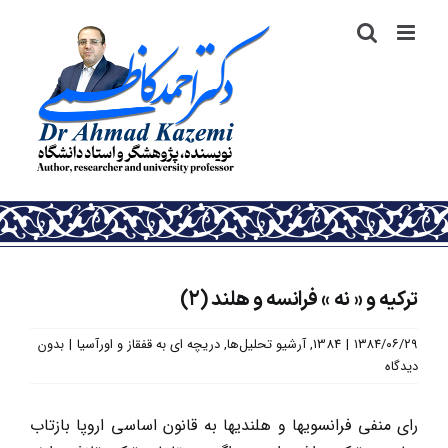
رش
ه
حتوا
ترکیه و « نه » فرانسه و هلند (۲)
۱۳۸۴/۰۶/۲۹
|
1384
,
آرشیو تحلیل‌ها
,
دریچه ای به قفقاز و اورآسیا
|
بدون
دیدگاه
رای منفی فرانسویها و هلندیها به قانون اساسی اروپا بازتاب