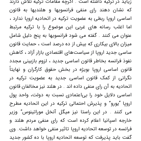
زیاید در ترکیه داشته است . اگرچه مقامات ترکیه تلاش دارند
که نشان دهند رای منفی فرانسویها و هلندیها به قانون
اساسی اروپا ربطی به عضویت ترکیه در اتحادیه اروپا ندارد ،
اما اغلب رسانه های غربی این موضوع را با ترکیه مرتبط
عنوان می کنند . گفته می شود فرانسویها به پنج دلیل شامل
میزان بالای بیکاری که بیش از ده درصد است ، حمایت قانون
ساسی جدید اروپا از سیاست‌های اقتصادی بازار آزاد ، کاهش
نفوذ فرانسه بخاطر قانون اساسی جدید ، لزوم بازبینی مجدد
قانون اساسی اروپا بویژه در بخش حقوق کارگران و نهایتاً
نگرانی از کمک قانون اساسی جدید به عضویت ترکیه در
اتحادیه به آن رای منفی داده اند . در هلند نیز مخالفان قانون
اساسی دلایل خود را بی‌اعتمادی نسبت به دولت، واحد پول
اروپا “یورو” و پذیرش احتمالی ترکیه در این اتحادیه مطرح
می کنند . در این راستا نیز میگل آنخل موراتینوس” وزیر
خارجه اسپانیا اعلام کرده است که رای منفی مردم هلند و
فرانسه در توسعه اتحادیه اروپا تاثیر منفی خواهد داشت. وی
گفت باید پذیرفت که توسعه اتحادیه اروپا با ده کشور جدید