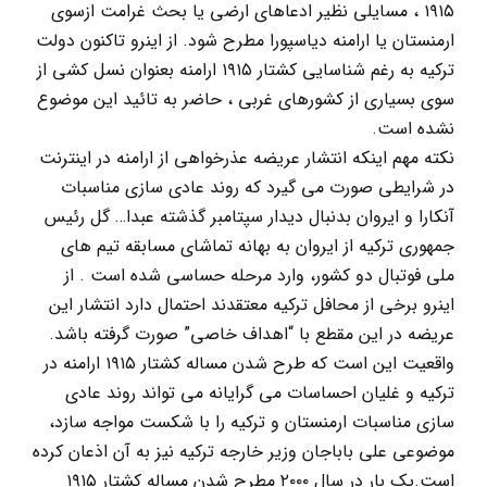
۱۹۱۵ ، مسایلی نظیر ادعاهای ارضی یا بحث غرامت ازسوی
ارمنستان یا ارامنه دیاسپورا مطرح شود. از اینرو تاکنون دولت
ترکیه به رغم شناسایی کشتار ۱۹۱۵ ارامنه بعنوان نسل کشی از
سوی بسیاری از کشورهای غربی ، حاضر به تائید این موضوع
نشده است.
نکته مهم اینکه انتشار عریضه عذرخواهی از ارامنه در اینترنت
در شرایطی صورت می گیرد که روند عادی سازی مناسبات
آنکارا و ایروان بدنبال دیدار سپتامبر گذشته عبدا… گل رئیس
جمهوری ترکیه از ایروان به بهانه تماشای مسابقه تیم های
ملی فوتبال دو کشور، وارد مرحله حساسی شده است . از
اینرو برخی از محافل ترکیه معتقدند احتمال دارد انتشار این
عریضه در این مقطع با “اهداف خاصی” صورت گرفته باشد.
واقعیت این است که طرح شدن مساله کشتار ۱۹۱۵ ارامنه در
ترکیه و غلیان احساسات می گرایانه می تواند روند عادی
سازی مناسبات ارمنستان و ترکیه را با شکست مواجه سازد،
موضوعی علی باباجان وزیر خارجه ترکیه نیز به آن اذعان کرده
است.یک بار در سال ۲۰۰۰ مطرح شدن مساله کشتار ۱۹۱۵