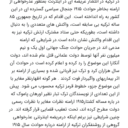
در ترکیه در انتشار عریضه ای در اینترنت بمنظور عذرخواهی از
ارامنه بخاطر حوادث ۱۹۱۵ جنجال سیاسی گسترده ای در این
کشور به راه انداخته است. این اقدام که در تاریخ جمهوری ۸۵
ساله ترکیه بی سابقه است، واکنش های متعددی را به دنبال
داشته است، بطوریکه حتی ستاد مشترک ارتش ترکیه نیز به
این اقدام واکنش نشان داده است.در شرایطی که ارامنه
مدعی اند در جریان حوادث جنگ جهانی اول یک و نیم
میلیون نفر آنها توسط دولت عثمانی قتل عام شده اند، دولت
آنکارا این موضوع را رد کرده و اعلام کرده است در حوادث آن
سال هزاران کرد و ترک نیز قربانی شده و بسیاری از ارامنه بر
اثر بیماریهای واگیردار فوت کردند . هر گونه اظهارنظر مغایر با
این موضوع جزوء خطوط قرمز ترکیه محسوب می شود. پیش
از این تعدادی از نویسندگان ترک تبار نظیر اورهان پاموک که
در باره مساله کشتار۱۹۱۵ ارامنه نظرات مغایر با نظرات رسمی
دولت مطرح کرده اند، تحت تعقیب قضایی قرار گرفته اند. در
چنین شرایطی نیز برغم اینکه درعریضه اینترنتی عذرخواهی
گروهی از روشنفکران ترکیه از ارامنه درباره حوادث سال ۱۹۱۵