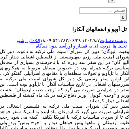
جستجو
برای:
تل آویو و انفعالهای آنکارا
نویسنده سایت
۱۴۰۲/۸/۷ ۱۸:۰۹:۵۴
۱۳۸۲/۰۶/۲۹
|
1382
,
آرشیو
تحلیل‌ها
,
دریچه ای به قفقاز و اورآسیا
|
بدون دیدگاه
یغیت آلپوگان” دبیر کل شورای امنیت ملی ترکیه به دعوت دبیر کل
ورای امنیت ملی رژیم صهیونیستی از فلسطین اشغالی دیدار کرد.
لپو گان” در این سفر سه روزه که با ناخرسندی بسیاری از محافل
یاسی ترکیه همراه بود، در خصوص مسایل مربوط به همکاریهای
نکارا با تل‌آویو و تحولات منطقه‌ای با مقامهای اسرائیلی گفتگو کرد .
ین اولین سفر رسمی یک دبیر کل شورای امنیت ملی ترکیه به
رزمینهای اشغالی در تاریخ مناسبات آنکارا با تل‌آویو بوده است. این
فر در شرایطی صورت می گرد که “رجب طیب اردوغان” نخست
زیر و “وجدی گونول” وزیر دفاع ترکیه در یک ماه گذشته از فلسطین
شغالی دیدار کرده اند .
فر دبیر کل شورای امنیت ملی ترکیه به فلسطین اشغالی در
رایطی صورت می گیرد که اردوغان ماه آینده به امریکا سفر خواهد
ه تا از سردی مناسبات ترکیه با امریکا بکاهد . گفته می شود رجب
یب اردوغان از ماهها پیش خواهان دیدار با “جرج بوش” بود. ولی
ییس جمهوری آمریکا شرط دیدار با اردوغان را ترمیم مناسبات آنکارا