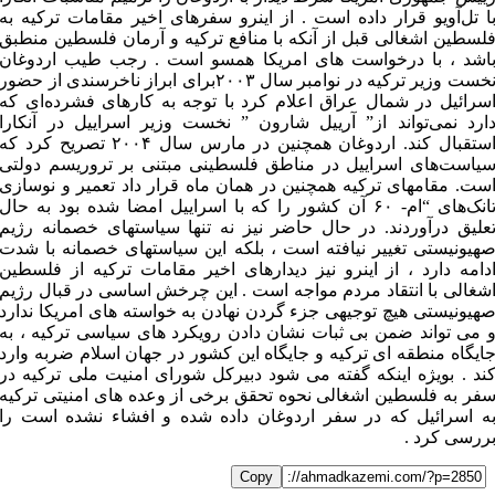
ا تل‌آویو قرار داده است . از اینرو سفرهای اخیر مقامات ترکیه به
لسطین اشغالی قبل از آنکه با منافع ترکیه و آرمان فلسطین منطبق
اشد ، با درخواست های امریکا همسو است . رجب طیب اردوغان
نخست وزیر ترکیه در نوامبر سال ۲۰۰۳برای ابراز ناخرسندی از حضور
سرائیل در شمال عراق اعلام کرد با توجه به کارهای فشرده‌ای که
ارد نمی‌تواند از” آرییل شارون ” نخست وزیر اسراییل در آنکارا
استقبال کند. اردوغان همچنین در مارس سال ۲۰۰۴ تصریح کرد که
یاست‌های اسراییل در مناطق فلسطینی مبتنی بر تروریسم دولتی
ست. مقامهای ترکیه همچنین در همان ماه قرار داد تعمیر و نوسازی
تانک‌های “ام- ۶۰ آن کشور را که با اسراییل امضا شده بود به حال
علیق درآوردند. در حال حاضر نیز نه تنها سیاستهای خصمانه رژیم
هیونیستی تغییر نیافته است ، بلکه این سیاستهای خصمانه با شدت
دامه دارد ، از اینرو نیز دیدارهای اخیر مقامات ترکیه از فلسطین
شغالی با انتقاد مردم مواجه است . این چرخش اساسی در قبال رژیم
هیونیستی هیچ توجیهی جزء گردن نهادن به خواسته های امریکا ندارد
 می تواند ضمن بی ثبات نشان دادن رویکرد های سیاسی ترکیه ، به
ایگاه منطقه ای ترکیه و جایگاه این کشور در جهان اسلام ضربه وارد
ند . بویژه اینکه گفته می شود دبیرکل شورای امنیت ملی ترکیه در
فر به فلسطین اشغالی نحوه تحقق برخی از وعده های امنیتی ترکیه
ه اسرائیل که در سفر اردوغان داده شده و افشاء نشده است را
ررسی کرد .
Copy