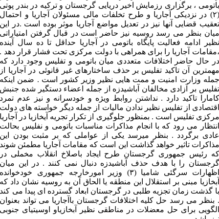
اتومی ، برگزاری رزمایش اخیر دریایی گرجستان و ترکیه در بندر پوتی
(۲) در نزدیکی آجاریا و طرح تخلفات مالی مسئولان آجاریا و احتمال
عقیب قضایی آنها نیز در تعدیل مواضع آجاریا موثر بوده است .در این
یان بنظر می رسد روسیه نیز حاضر است در قبال گرفتن امتیاراتی
ظیر ادامه فعالیت پایگاه باتومی در آجاریا حداقل تا ده سال آینده
مقامات آجاریا را برای همراهی با دولت مرکزی تحت فشار قرار دهد .
ر حال حاضر اختلافات متعددی میان باتومی و تفلیس وجود دارد که
همترین آن تاکید تفلیس بر حذف ساختارهای غیر قانوئی در آجاریا از
مله وزارت امنیت و ممت هایی نظیر وزیر کشور است . ضمن اینکه
فلیس بر آزادی مخالفان آباشیدزه از جمله اعضاء دستگیر شده جنبش
امارا تاکید دارد . نداشتن روابط ویژه و خودسرانه و نیز عدم تمرد
قتصادی از تفلیس نظیر ندادن مالیات از جمله دیگر خواسته های دولت
رکزی تفلیس است . بمنظور جلوگیری از تکرار تجریه آیخازیا در آجاریا
نتظار می رود که با انجام مذاکرات مناسبات باتومی و نفلیس بحالت
ادی برگردد . بنظر میرسد یکی از عواملی که بر مثبت بودن این
ذاکرات تاثیر خواهد گذاشت این است که مقامات آجاریا مطمئن شوند
ه رئیس جمهوری گرجستان طرح ایجاد باصلاخ انقلاب مخملی در
رجستان را با هدف حذف آباشیدزه دنبال نمی کنند . در این میان
اظهارات سرگئی شامیا (۳) وزیر امورخارجه جمهوری خودخوانده
بخازیا مبنی بر استقلال این منطقه یا الحاق آن به روسیه نشان داد که
ا گذشت زمان تجزیه طلبی در گرجستان ابعاد گسترده ای پیدا می کند
 بنظر می رسد حل کلیه اختلافات گرجستان باآجاریا می تواند بعنوان
لگویی برای حل معضلات در مناطقی نظیر آبخازیاو اوسیتیای جنوبی
یز باشد .