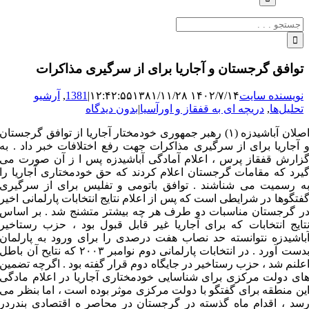
جستجو
برای:
توافق گرجستان و آجاریا برای از سرگیری مذاکرات
نویسنده سایت
۱۴۰۲/۷/۱۴ ۱۲:۴۲:۵۵
۱۳۸۱/۱۱/۲۸
|
1381
,
آرشیو
تحلیل‌ها
,
دریچه ای به قفقاز و اورآسیا
|
بدون دیدگاه
اصلان آباشیدزه (۱) رهبر جمهوری خودمختار آجاریا از توافق گرجستان
 آجاریا برای از سرگیری مذاکرات جهت رفع اختلافات خبر داد . به
زارش قفقاز پرس ، اعلام آمادگی آباشیدزه پس ا ز آن صورت می
یرد که مقامات گرجستان اعلام کردند که حق خودمختاری آجاریا را
ه رسمیت می شناشند . توافق باتومی و تفلیس برای از سرگیری
فتگوها در شرایطی است که پس از اعلام نتایج انتخابات پارلمانی اخیر
ر گرجستان مناسبات دو طرف هر چه بیشتر متشنج شد . بر اساس
تایج انتخابات که برای آجاریا غیر قابل قبول بود ، حزب رستاخیر
باشیدزه نتوانسته حد نصاب هفت درصدی را برای ورود به پارلمان
بدست آورد . در انتخابات پارلمانی دوم نوامبر ۲۰۰۳ که نتایح آن باطل
علنم شد ، حزب رستاخیر در جایگاه دوم قرار گفته بود . اگرچه تضمین
ای دولت مرکزی برای شناسایی خودمختاری آجاریا در اعلام مادگی
ین منطقه برای گفتگو با دولت مرکزی موثر بوده است ، اما بنظر می
سد ، اقدام ماه گذسته در گرجستان در محاصر ه اقتصادی بندردر