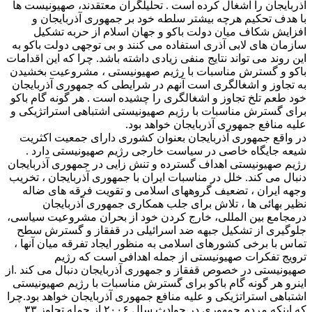
آذربایجان را اشغال کرده است . تحلیلگران معتقدند، صهیونیست ها
با هدف تحکیم هرچه بیشتر سلطه خود بر جمهوری آذربایجان و
افزایش شکاف میان دولت باکو و جهان اسلام از حربه تشکیل
سازمان های لابی آذری استفاده می کنند و بی توجهی دولت باکو به
این روند می تواند نتایج منفی زیادی داشته باشد. چرا که این اقدامات
باکو و گسترش مناسبات با رژیم صهیونیستی ، مشروعیت بخشیدن
به تجاوز و اشغالگری است آنهم در شرایطی که جمهوری آذربایجان
خود طعم تلخ تجاوز و اشغالگری را چشیده است . هر گونه گام باکو
برای گسترش مناسبات با رژیم صهیونیستی اشتباهی استراتژیکی و
علیه منافع جمهوری آذربایجان خواهد بود.
در واقع جمهوری آذربایجان بعنوان کشوری دارای جمعیت اکثریت
شیعه جایگاه خاصی در سیاست خارجی رژیم صهیونیستی دارد .
رژیم صهیونیستی اهداف گسترده و تنش زایی در جمهوری آذربایجان
دنبال می کند. خلل در مناسبات ایران با جمهوری آذربایجان ، تخریب
وجهه ایران ، تضعیف گروههای اسلامی و تقویت فرقه های ضاله
نظیر بهائی ها ، تلاش برای جلب همکاری جمهوری آذربایجان
درمجامع بین المللی، خارج کردن خود از بحران مشروعیت سیاسی،
جلوگیری از تشکیل جبهه ضد اسرائیلی در قفقاز و گسترش سطح
تماس با برخی کشورهای اسلامی به منظور ایجاد تفرقه میان آنها ،
ترویج تفکرات صهیونیستی از جمله اهدافی است که رژیم
صهیونیستی در خصوص قفقاز و جمهوری آذربایجان دنبال می کند .از
اینرو هر گونه گام باکو برای گسترش مناسبات با رژیم صهیونیستی
اشتباهی استراتژیکی و علیه منافع جمهوری آذربایجان خواهد بود.چرا
که اینکه مردم جمهوری در حوادث سال ۲۰۰۶ از جمله تجاوز ۳۳