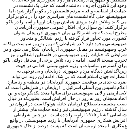
وجود این تاکنون اجازه داده نشده است که حتی یک نشست در
حمایت از انتفاضه و قیام مردم فلسیطن در باکو برگزار شود، اما
صهیونیستها حتی گاه نشست های سراسری خود را در باکو برگزار
می کنند وتلاش دارند بزودی همایش یهودیان اروپا و آسیا را در باکو
برگزار کنند. این سوال برای افکار عمومی جمهوری آذربایجان
مطرح است که چه اشتراکاتی میان جمهوری آذربایجان بعنوان
کشوری مورد تجاوز قرار گرفته با رژیم اشغالگر و متجاوز
صهیونیستی وجود دارد ؟ در شرایطی که روز به روز سیاست ریاکانه
غرب وصهیونیسم در مقابل جمهوری آذربایجان آشکار می شود و در
شرایطی که جنایات رژیم صهیونیستی در فلسطین اشغالی و نیز
تخریب مسجد الاقصی ادامه دارد ، تلاش برخی از محافل دولتی باکو
برای گسترش مناسبات با رژیم صهیونیستی اقدامی در جهت
زیرپاگذاشتن دیدگاه مردم جمهوری آذربایجان و بی توجهی به
انتظارات جهان اسلام است که بی شک ادامه این روند می تواند
ضربات جدی بر موقعیت جمهوری آذربایجان در منطقه وارد سازد.
اعلام تاسیس بین المللی اسرائیل _ آذربایجان در شرایطی است که
لابی ارمنی و لابی صهیونیستی برای سالها متحد یکدیگر بوده و این
اتحاد همچنان روز به روز در حال افزایش است. بطوریکه در قبال
نصب مجسمه باصطلاح قربانیان حادثه هولوکا ست در ایروان در
سال گذشته ، رژیم صهیونیستی نیز وعده حمایت های بیشتر از
شناسایی کشتار ۱۹۱۵ ارامنه را داده است . در چنین شرایطی
افزایش همکاری جمهوری آذربایجان با رژیم صهیونیستی در واقع
همکاری با متحد ارمنستان است که بیست درصد از خاک جمهوری