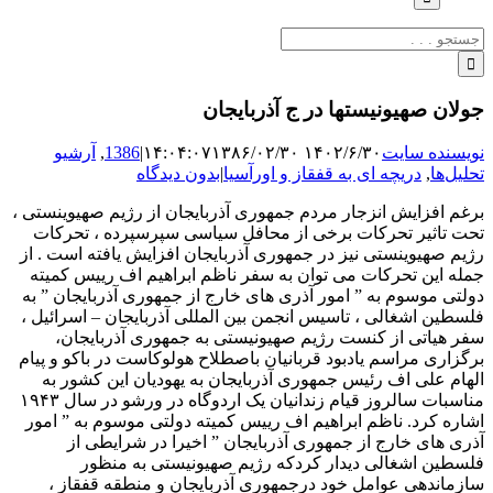
جستجو
برای:
جولان صهیونیستها در ج آذربایجان
نویسنده سایت
۱۴۰۲/۶/۳۰ ۱۴:۰۴:۰۷
۱۳۸۶/۰۲/۳۰
|
1386
,
آرشیو
تحلیل‌ها
,
دریچه ای به قفقاز و اورآسیا
|
بدون دیدگاه
برغم افزایش انزجار مردم جمهوری آذربایجان از رژیم صهیوینستی ،
تحت تاثیر تحرکات برخی از محافل سیاسی سپرسپرده ، تحرکات
رژیم صهیوینستی نیز در جمهوری آذربایجان افزایش یافته است . از
جمله این تحرکات می توان به سفر ناظم ابراهیم اف رییس کمیته
دولتی موسوم به ” امور آذری های خارج از جمهوری آذربایجان ” به
فلسطین اشغالی ، تاسیس انجمن بین المللی آذربایجان – اسرائیل ،
سفر هیاتی از کنست رژیم صهیونیستی به جمهوری آذربایجان،
برگزاری مراسم یادبود قربانیان باصطلاح هولوکاست در باکو و پیام
الهام علی اف رئیس جمهوری آذربایجان به یهودیان این کشور به
مناسبات سالروز قیام زندانیان یک اردوگاه در ورشو در سال ۱۹۴۳
اشاره کرد. ناظم ابراهیم اف رییس کمیته دولتی موسوم به ” امور
آذری های خارج از جمهوری آذربایجان ” اخیرا در شرایطی از
فلسطین اشغالی دیدار کردکه رژیم صهیونیستی به منظور
سازماندهی عوامل خود درجمهوری آذربایجان و منطقه قفقاز ،