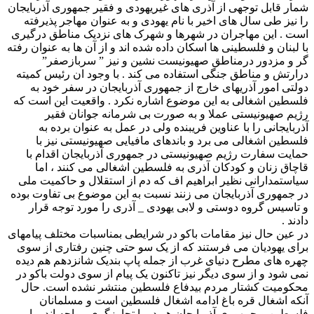
شمار قابل توجهی از آذری های غیریهودی و فقیر جمهوری آذربایجان
را نیز طی سال های اخیر با نام یهودی و به عنوان مهاجر پذیرفته
است . این مهاجران در شهرها و شهرک های نزدیک مناطق درگیری
با لبنان و فلسطینی ها اسکان داده شده اند و از آن ها به عنوان رفته
گر و مزدور درمناطق صهیونیست نشین و نیز ” سربازصفر”
درارتش و مناطق جنگی استفاده می کند . با وجود ان رئیس کمیته
دولتی امور آذریهای خارج از جمهوری آذربایجان در سفر خود به
فلسطین اشغالی به این موضوع اشاره نکرد . واقعیت این است که
رژیم صهیونیستی عملا و به صورت بی شرمانه جوانان فقیر
آذربایجانی را با عناوین فریبنده ولی در عمل به عنوان برده به
فلسطین اشغالی می برد و باندهای مافیایی صهیونیستی نیز با
حمایت سفارت رژیم صهیونیستی در جمهوری آذربایجان اقدام با
قاچاق زنان و کودکان آذری به فلسطین اشغالی می کنند ، اما
سیاستمدارانی نظیر ابراهیم اف که دم از استقلال و حاکمیت ملی
در جمهوری آذربایجان می زنند نسبت به این موضوع بی تفاوت بوده
و تاسیس گروه دوستی و لابی یهودی _ آذری را مورد توجه قرار
دادند .
در عین حال نیز مقامات باکو در شرایطی بمناسبات مختلف پیامهای
برای یهودیان می فرستند که از یک سو حتی چنین رفتاری از سوی
چهره های مطرح دنیای غرب از جمله پاپ بندیک شانزدهم هم دیده
نمی شود و از سوی دیگر نیز تاکنون یک پیام از سوی دولت باکو در
محکومیت کشتار مردم بیدفاع فلسطین منتشر نشده است. حال
آنکه اشغال قره باغ ادامه اشغال فلسطین است و مسلمانان
فلسطین و جمهوری آذربایجان هر دو با تجاوزگری مواجه اند . با