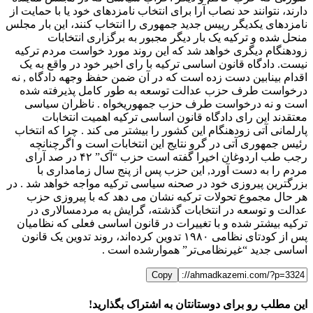
دارند، نتوانند حد نصاب آرا برای انتخاب نامزدهای خود یا با حمایت از
نامزدهای یکدیگر رییس جدید جمهوری را انتخاب کنند، این بار مجلس
منحل شده و ترکیه یک بار دیگر مجبور به برگزاری انتخابات
زودهنگام دیگری خواهد شد که این روند مورد خواست مردم ترکیه
نیست. دادگاه قانون اساسی ترکیه با رای اخیر خود در واقع به یک
اقدام بینابین دست زده است که در آن ضمن حفظ وجهه دادگاه , نه
درخواست طرف حزب عدالت توسعه به طور کامل پذیرفته شده
است و نه درخواست طرف حزب جمهوریخواه . ناظران سیاسی
معتقدند این رای دادگاه قانون اساسی ترکیه اهمیت انتخابات
پارلمانی آتی زودهنگام این کشور را بیشتر می کند . چرا که انتخاب
رئیس جمهوری آتی در گرو نتایج این انتخابات است و اگرچنانچه
رجب طب اردوغان اخیرا گفته است حزب “آک” ۴۲ در صد آرای
مردم را به دست ‌آورد, این حزب پس از پنج سال زمامداری با
بزرگترین پیروزی خود در صحنه سیاسی ترکیه مواجه خواهد شد . در
هر حال مجموع تحولات ترکیه نشان می دهد که با پیروزی حزب
عدالت و توسعه در انتخابات گذشته، گرایش به مردمسالاری در
ترکیه بیشتر شده و با تغییرات در قانون اساسی فعلی که نظامیان
پس از کودتای نظامی ۱۹۸۰ تدوین کرده‌اند، روند تدوین یک قانون
اساسی جدید “غیرنظامی‌تر” هموارشده است .
Copy
این مطلب رو برای دوستانتان به اشتراک بگذارید!