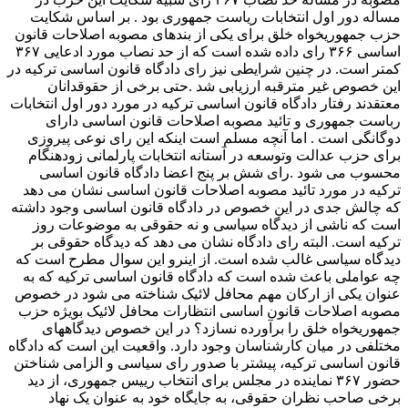
مساله دور اول انتخابات ریاست جمهوری بود . بر اساس شکایت
حزب جمهوریخواه خلق برای یکی از بندهای مصوبه اصلاحات قانون
اساسی ۳۶۶ رای داده شده است که از حد نصاب مورد ادعایی ۳۶۷
کمتر است. در چنین شرایطی نیز رای دادگاه قانون اساسی ترکیه در
این خصوص غیر مترقبه ارزیابی شد .حتی برخی از حقوقدانان
معتقدند رفتار دادگاه قانون اساسی ترکیه در مورد دور اول انتخابات
رباست جمهوری و تائید مصوبه اصلاحات قانون اساسی دارای
دوگانگی است . اما آنچه مسلم است اینکه این رای نوعی پیروزی
برای حزب عدالت وتوسعه در آستانه انتخابات پارلمانی زودهنگام
محسوب می شود .رای شش بر پنج اعضا دادگاه قانون اساسی
ترکیه در مورد تائید مصوبه اصلاحات قانون اساسی نشان می دهد
که چالش جدی در این خصوص در دادگاه قانون اساسی وجود داشته
است که ناشی از دیدگاه سیاسی و نه حقوقی به موضوعات روز
ترکیه است. البته رای دادگاه نشان می دهد که دیدگاه حقوقی بر
دیدگاه سیاسی غالب شده است. از اینرو این سوال مطرح است که
چه عواملی باعث شده است که دادگاه قانون اساسی ترکیه که به
عنوان یکی از ارکان مهم محافل لائیک شناخته می شود در خصوص
مصوبه اصلاحات قانون اساسی انتظارات محافل لائیک بویژه حزب
جمهوریخواه خلق را برآورده نسازد؟ در این خصوص دیدگاههای
مختلفی در میان کارشناسان وجود دارد. واقعیت این است که دادگاه
قانون اساسی ترکیه، پیشتر با صدور رای سیاسی و الزامی شناختن
حضور ۳۶۷ نماینده در مجلس برای انتخاب رییس جمهوری، از دید
برخی صاحب نظران حقوقی، به جایگاه خود به عنوان یک نهاد