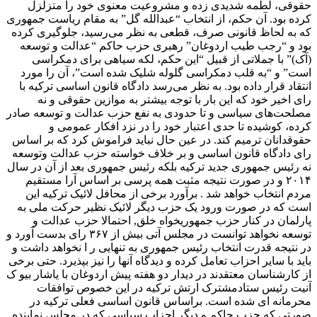
حقوقی، لطمه شدیدی زده و مشروعیت معنوی خود را متزلزل
کرده بود. آن حکم، از انتخاب “عبدالله گل” به مقام ریاست جمهوری
که به لحاظ قانونی صرف، قطعی به نظر می‌رسید، جلوگیری کرده
بود و “رجب طیب اردوغان” رهبری حزب حاکم “عدالت و توسعه
(آک)” با جملاتی از قبیل “این حکم، لکه سیاهی برای دمکراسی
است” و “به قلب دمکراسی گلوله شلیک شده است”، آن را مورد
انتقاد قرار داده بود. به نظر می‌رسد دادگاه قانون اساسی ترکیه با
رای اخیر خود که این بار با توجه بیشتر به موازین حقوقی و نه
مصلحت‌های سیاسی و تا حدودی به نفع حزب عدالت و توسعه صادر
کرده، کوشیده تا حدی اعتبار خود را در نزد افکار عمومی و
حقوقدانان ترمیم کند. در عین حال نباید فراموش کرد که بر اساس
رای دادگاه قانون اساسی و بر خلاف خواسته حزب عدالت وتوسعه
نه رئیس جمهوری جدید ترکیه بلکه رئیس جمهوری بعد از آن در سال
۲۰۱۴ و در صورت نتیجه مثبت همه پرسی بر اساس آرا مستقیم
مردم انتخاب خواهد شد . برآورد برخی از محافل لائیک ترکیه این
است که در صورت ورود یک حزب دیگر لائیک نظیر حرکت ملی به
پارلمان در کنار حزب جمهوریخواه خلق, احتمالا حزب عدالت و
توسعه نخواهد توانست در مجلس آتی بیش از ۳۶۷ رای بدست آورد و
در نتیجه قدرت انتخاب رئیس جمهوری به تنهایی ر ا نخواهد داشت و
باید با سایر احزاب تعامل کرده و دیدگاه آنها را نیز بپذیرد. حتی برخی
از کارشناسان معتقدند در دیدار دو هفته پیش اردوغان با یاشار بیو ک
آنیت رئیس ستادمشترک ارتش ترکیه در این خصوص توافقات
محرمانه ای شده است. براساس قانون اساسی فعلی ترکیه در
صورتی که حزب حاکم و دیگر احزاب سیاسی که در مجلس نماینده