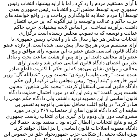
با آرای مستقیم مردم را رد کرد , اما با ارایه پیشنهاد انتخاب رئیس
جمهوری جدید توسط مجلس آتی و انتخابات رئیس جمهوری بعدی
توسط آرا مردم عملا به قانونگذاری پرداخت و در واقع خواسته های
حزب حاکم و عدالت و توسعه را نیز آنگونه که این حزب انتظار
داشت ,برآورده نساخت . بر اساس لایحه پیشنهادی حزب حاکم
عدالت و توسعه که به تصویب مجلس رسیده است برگزاری
انتخابات مجلس هر چهار سال یک بار و انتخاب رییس جمهوری با
آرای مستقیم مردم هر پنج سال پیش بینی شده است. از یازده عضو
دادگاه قانون اساسی شش عضو به این مصوبه رای موافق و پنج
عضو رای مخالف دادند. این رای پس از هشت ساعت بحث و تبادل
نظر بین اعضای دادگاه قانون اساسی صادر شد و شمار آرای
مخالف و موافق نشان می‌دهد که این حکم با اکثریت قاطع صادر
نشده است. “رجب طیب اردوغان” نخست وزیر، “عبدالله گل” وزیر
امور خارجه و “بلند آرینج” رییس مجلس ملی ترکیه از این حکم
دادگاه قانون اساسی استقبال کردند. “محمد علی شاهین” معاون
نخست وزیر گفت: “به رغم این که در مورد احتمال حمایت دادگاه
قانون اساسی از این مصوبه تردید داشتم، ولی دادگاه حکم مهمی را
صادر کرد.” در واقع اغلب محافل سیاسی با توجه به تفسیر بی
سابقه ای که دادگاه قانون اسای از حدنصاب ۳۶۷ رای در مورد
مشروعیت دور اول ودوم رای گیری برای انتخاب ریاست جمهوری
کرده و نتایج انتخابات را ابطال کرده بود ., معتقد بودند احتمالا این
دادگاه مصوبه اصلاحات قانون اساسی را نیز ابطال خواهد کرد.
بویژه اینکه بخشی از شکایت حزب جمهوریخواه خلق در خصوص این
مصوبه در مساله حد نصاب ۳۶۷ رای شبیه شکایت این حزب در