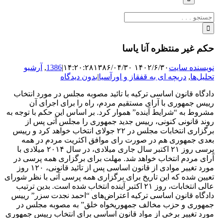
جستجو
برای:
حکم غیر منتظره آنا یاسا
نویسنده سایت
۱۴۰۲/۶/۳۰ ۱۴:۲۰:۲۸
۱۳۸۶/۰۴/۳۰
|
1386
,
آرشیو
تحلیل‌ها
,
دریچه ای به قفقاز و اورآسیا
|
بدون دیدگاه
دادگاه قانون اساسی ترکیه با تائید مصوبه مجلس در مورد انتخاب
رییس جمهوری با آرای مستقیم مردم، راه را برای اجرای آن
مشروط به “شرایط آینده” هموار کرد. بر اساس این حکم با توجه به
روند قانونی کنونی، رییس جدید جمهوری را مجلس آتی پس از
برگزاری انتخابات مجلس در ۲۲ جولای انتخاب خواهد کرد و رییس
بعدی جمهوری هم در صورت رای موافق اکثریت مردم در همه
پرسی روز ۲۱ اکتبر سال جاری میلادی، در سال ۲۰۱۴ میلادی با
آرای مردم انتخاب خواهد شد. مهلت برای برگزاری همه پرسی در
مورد تغییر موادی از قانون اساسی پس از تائید قانونی، ۱۲۰ روز
تعیین شده که این تاریخ برای برگزاری همه پرسی آتی با نظر شورای
عالی انتخابات، روز ۲۱ اکتبر آینده انتخاب شده است. بدین ترتیب
دادگاه قانون اساسی ترکیه اعتراض‌های “احمد نجدت سزر” رییس
جمهوری و حزب مخالف جمهوریخواه خلق” به مصوبه مجلس در
مورد تغییر برخی از مواد قانون اساسی برای انتخاب رییس جمهوری