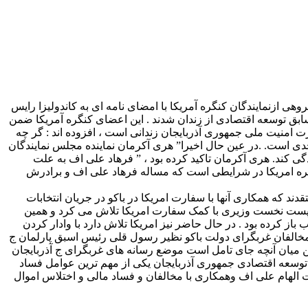
روهی ازنمایندگان کنگره آمریکا با امضای نامه ای به کاندولیزا رایس
ابق توسعه اقتصادی از زندان شدند . این اعضای کنگره آمریکا ضمن
رت امنیت ملی جمهوری آذربایجان زندانی است ، افزوده اند : گر چه
ی است. .در عین حال اخیرا” هری آکرمان نماینده مجلس نمایندگان
 کند. هری آکرمان تاکید کرده بود ، ” فرهاد علی اف به علت
نگره امریکا در شرایطی است که مساله فرهاد علی اف و برادرش
د که همکاری آنها با سفارت امریکا در باکو در جریان انتخابات
ه پست نخست وزیری با کمک سفارت امریکا تلاش می کرد و همین
کرده بود . در حال حاضر نیز امریکا تلاش دارد با وادار کردن
علی مخالفان غربگرای دولت باکو نظیر رسول قلی رئیس اسبق پارلمان ج
ین میان آنچه جای تامل است موضع رسانه های غربگرای ج آذربایجان
سعه اقتصادی جمهوری آذربایجان یکی از مهم ترین عوامل فساد
 الهام علی اف وهمکاری با مخالفان و فساد مالی و اختلاس اموال