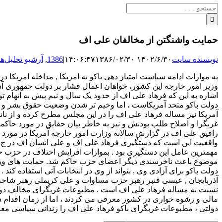
جستجو
برای:
حمایت واشنگتن از مخالفان علی اف
نویسنده سایت
۱۴۰۲/۶/۳۰ ۱۴:۰۶:۴۷
۱۳۸۶/۰۲/۳۰
|
1386
,
آرشیو تحلیل‌ها
به موازات ادامه سیاست امتیاز دهی باکو به امریکا , مداخله امریکا در
وزیر امور خارجه این کشور، خواهان اعمال فشار بر دولت جمهوری آذ
اشاره به این که فرهاد علی اف از حدود یک سال و نیم پیش به اتهام ت
دولت باکو متحد آمریکاست ، اما وخیم تر شدن وضعیت حقوق بشر و ا
آمریکا نیز مساله فرهاد علی اف را در این مجلس مطرح کرده و از نا
غربگرا و اصلاح طلب بودنش و نیز به خاطر بیان حقایق در مورد حاک
رافیق علی اف در گزارش سالانه وزارت امور خارجه آمریکا در مورد
واقعیت این است که دستگیری فرهاد علی اف و علی انسان اف در ج آذرب
مهمترین عامل این دستگیری بود . بموازات افزایش اختلاف در حزب
موضوع باعث ناخرسندی دیگر اعضای حزب حاکم شد. حمایت های ویژه امر
دولت باکو برای آزادی وی , بتواند از وی در انتخابات آتی استفاده کن
آذربایجان , عیسی قنبر رهبر حزب مساوات و علی کریملی رهبر شاخه اص
نسبت به مساله فرهاد علی اف است . مطبوعات غربگرای مخالف دولت
مالی و رشوه خواری در کشور معرفی می کردند ، اما از زمان اقدام د
دولتی ، مطبوعات غربگرای باکو فرهاد علی اف را زندانی سیاسی معر