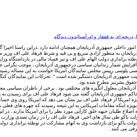
,
دریچه ای به قفقاز و اورآسیا
|
بدون دیدگاه
 امور داخلی جمهوری آذربایجان همچنان ادامه دارد .دراین راستا اخیرا گ
ربایجان به منظور آزادی سریع و بی قید و شرط فرهاد علی اف وزیر س
وطئه براندازی دولت الهام علی اف و نیز فساد مالی در بازداشتگاه وزا
فزایش شمار زندانیان سیاسی درجمهوری آذربایجان ، موجب نگرانی جد
نسی پلوسی رییس مجلس نمایندگان آمریکا خواست به این مساله رسیدگی
میت جمهوری آذربایجان دستگیر شده است “. تحرکات این نمایندگان ک
 حقوق بشرنیز مطرح شده بود.
ایجان معلول انگیزه های مختلفی بود . برخی از ناظران سیاسی معتقدن
 حاکم جمهوری آذربایجان گفته می شود فرهاد علی اف برای رسیدن ب
یکا از فرهاد علی اف نیز نشان می دهد که امریکا روی وی حساب باز 
د . بویژه اینکه مقامات امریکایی به این نتیجه رسیدند که چهره های ف
لاح طلبان جبهه خلق کارآیی مورد نظر را برای امریکا ندارند . در ا
 باکو طی سال های اخیر، فرهاد علی اف را در زمان تصدی وزارت تو
ولت باکو برای بازداشت وی به اتهام مشارکت در توطئه براندازی دولت
فی می کنند .