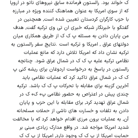
ک خواند بود. رالستون فرمانده سابق نیروهای ناتو در اروپا
که از سوی امریکا به عنوان هماهنگ کننده ویژه در مبارزه
با حزب کارگران کردستان تعیین شده است, همچنین در
گفتگو با خبرنگار شبکه خبری ان تی وی ترکیه گفت, هدف
من پایان دادن به مسئله پ ک ک از طریق همکاری میان
دولتهای عراق , امریکا و ترکیه است .نتایج سفر رالستون به
ترکیه نشان داد که امریکا تلاش دارد که مانع عملیات
نظامی ترکیه علیه پ ک ک در شمال عراق شود. چنانچه
رالستون در پاسخ به درخواست اردوغان برای ریشه کنی پ
ک ک در شمال عراق تاکید کرد که عملیات نظامی باید
آخرین گزینه برای مقابله با تحرکات پ ک ک باشد. ترکیه
چندی پیش در اعتراص به حضور نظامی پ۰ ک۰ ک در
شمال عراق تهدید کرد, برای مقابله با این حزب و پایان
دادن به تلفات و خسارت های ناشی از حملات مسلحانه
آن, به عملیات برون مرزی اقدام خواهد کرد که با مخالفت
شدید امریکا مواجه شد. در واقع مدارک زیادی مبنی بر
حمایت امریکا از پ ک ک وجود دارد, امریکا از پ ک ک