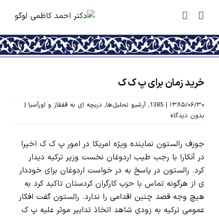
رش
ه
حتوا
خرید زمان برای پ ک ک
۱۳۸۵/۰۶/۳۰
|
1385
,
آرشیو تحلیل‌ها
,
دریچه ای به قفقاز و اورآسیا
|
بدون دیدگاه
جوزف رالستون نماینده ویژه امریکا در امور پ ک ک اخیرا
در آنکارا با رجب طیب اردوغان نخست وزیر ترکیه دیدار
کرد. رالستون در پاسخ به در خواست اردوغان برای خوددار
ی از هرگونه تماس با حزب کارگران کردستان تاکید کرد به
هیچ وجه قصد چنین اقدامی را ندارد. رالستون گفت افکار
عمومی ترکیه به زودی شاهد اتخاذ تدابیر موثر علیه پ ک