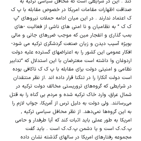
کند . این در شرایطی است که محافل سیاسی ترکیه به
صداقت اظهارات مقامات امریکا در خصوص مقابله با پ ک
ک اعتماد ندارند . در این میان ادامه حملات نیروهای “پ
ک ک ” به نظامیان و نا امنی های ناشی از فعالیت -های
بمب گذاری و انفجار مین که موجب ضررهای جانی و مالی
بویژه آسیب دیدن و زیان صنعت گردشگری ترکیه می شود-
افکار عمومی این کشور را به اعتراضهای گسترده علیه دولت
اردوغان وا داشته است معترضان با این استدلال که “تدابیر
نظامی و امنیتی دولت برای مقابله با پ ک ک ناکافی بوده
است دولت آنکارا را در تنگنا قرار داده اند .از نظر منتقدان
در شرایطی که گروه‌های تروریستی مخالف دولت ترکیه در
شمال عراق، وارد خاک ترکیه شده و مردم بی گناه را به قتل
می‌رسانند. ولی دولت به دلیل ترس از آمریکا، جواب لازم را
به این گروه‌ها نمی‌دهد. از نظر محافل سیاسی ترکیه ,
امریکا به طور عملی باید اثبات کند که آیا طرفدار و حامی
پ.ک.ک است و یا دشمن پ.ک.ک است . باید گفت
مجموعه رفتارهای امریکا در سالهای گذشته نشان داده