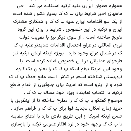
همواره بعنوان ابزاری علیه ترکیه استفاده می کند . طی
ماههای اخیر شرایط برای پ ک ک بسیار دشوار شده است.
از یک سو اقدامات ایران علیه پ ک ک و همکاری مشترک
ایران و ترکیه در این خصوص , شرایط را برای این گروه
بغرنج ساخته است . از سوی دیگر نیز با تقویت دولت
نوری المالکی در عراق احتمال اقدامات شدیدتر علیه پ ک
ک در شمال عراق وجود دارد . بویژه اینکه ارتش ترکیه نیز
طرحهای عملیاتی در این خصوص آماده کرده است. با
وجود این امریکا برغم اینکه پ ک ک را بعنوان یک گروه
تروریستی شناخته است, در تلاش است مانع حذف پ ک ک
شود و از اینرو است که امریکا برای جلوگیری از اقدام قاطع
ترکیه, با انتخاب نماینده ویژه خود مساله پ ک ک ,
موضوع گفتگو با پ ک ک را مطرح ساخته تا از اینظریق با
خرید زمان امکان تجدید قوا برای پ ک ک را فراهم سازد .
ضمن اینکه امریکا از این طریق تلاش دارد با ادعای مقابله
با پ ک ک وجهه خود در نزد افکار عمومی ترکیه را بازسازی