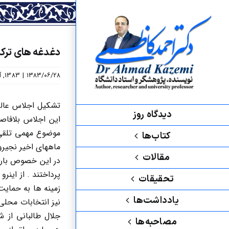
رش
ه
حتوا
دغدغه های ترکیه
۱۳۸۳/۰۶/۲۸
|
1383
,
آ
تشکیل اجلاس عالی
دیدگاه روز
این اجلاس بلافاص
موضوع مهمی تلقی 
کتاب‌ها
ماههای اخیر نجیروا
مقالات
پرداختند . از این
تحقیقات
یادداشت‌ها
جلال طالبانی از
مصاحبه‌ها