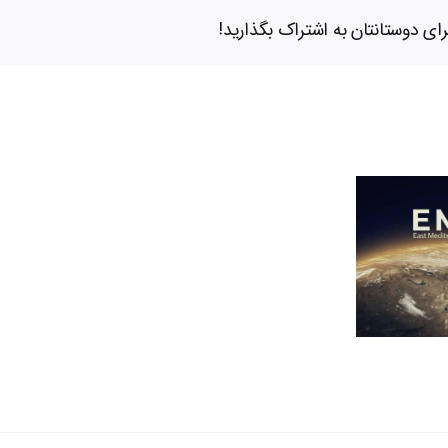
ای دوستانتان به اشتراک بگذارید!
باکو
ـ
تل
آویو:
هدف
نگاهی به مجمع گازی
گذاری
مدیترانه شرقی
ایجاد
پایگاه
منطقه
ای
صهیونیسم