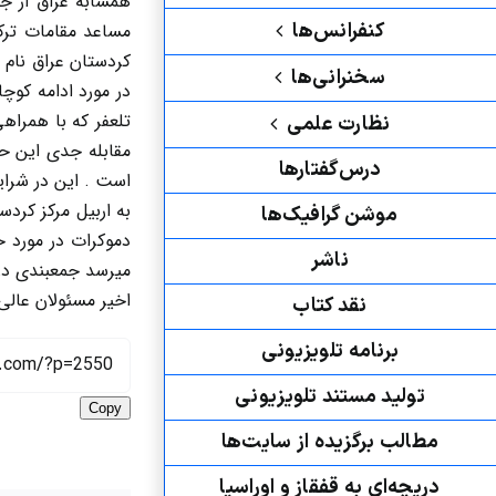
همسابه عراق از ج
کنفرانس‌ها
مساعد مقامات ترک
کردستان عراق نام 
سخنرانی‌ها
در مورد ادامه کوچ
تلعفر که با همراه
نظارت علمی
مقابله جدی این ح
درس‌گفتارها
است . این در شرای
به اربیل مرکز کرد
موشن گرافیک‌ها
دموکرات در مورد 
ناشر
میرسد جمعبندی در 
اخیر مسئولان عالی
نقد کتاب
برنامه‌ تلویزیونی
تولید مستند تلویزیونی
Copy
مطالب برگزیده از سایت‌ها
دریچه‌ای به قفقاز و اوراسیا