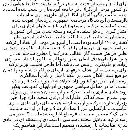
برای اتباع ارمنستان جهت به سفر ترکیه، تقویت خطوط هوایی میان
دو کشور موجی از نگرانی در جامعه آذربایجان را سبب شده است. با
توجه به گستردگی گامهای آنکارا برای عادی سازی مناسبات
باارمنستان این دیدگاه درجامعه جمهوری آذربایجان تقویت شده
است که اساسا ترکیه از موضوع قره باغ به عنوان ابزاری برای
امتیاز گیری از باکو استفاده کرده و بسته شدن مرز این کشور و
ارمنستان نه بخاطر قره باغ بلکه بخاطر اختلافات تاریخی نظیر
کشتار ۱۹۱۵ ارامنه بوده است. از اینرو نیز موجی از انتقاد از ترکیه
سراسر جمهوری آذربایجان را فرا گرفته و مقامات باکو نیز تهدیداتی
نظیر افزایش قیمت گاز انتقالی به ترکیه را مطرح ساخته اند. در
چنین شرایطی هدف اصلی سفر اردوغان به باکو پایان داد به سردی
روابط و جلویگری از تنش می باشد. اما ظاهرا نخست وزیر ترکیه
برای رسیدن به این هدف حرفهای تازه ای درباکو نداشته و تنها همان
مواضع سنتی آنکارا مبنی بر اینکه تا قبل از پایان اشغالگری
ارمنستان ، مرز دو کشور آزاد نخواهد شد، مورد تاکید قرار داده
است . اما در محافل سیاسی جمهوری آذربایجان که بدقت پیگیر
روند عادی سازی مناسبات ترکیه و ارمنستان هستند، این سوال
مهم مطرح است که اگر اظهارات اردوغان صحت دارد چرا اخیرا
وزیران خارجه ترکیه و ارمنستان تفاهمنامه ای برای عادی سازی
مناسبات و بازگشایی مرز امضاء کردند؟ و چرا در این تفاهمنامه
حتی یک کلمه نیز به مساله قره باغ اشاره نشده است؟ بنظر می
رسد ترکیه به دلایل مختلف سیاسی ، اقتصادی و منطقه ای در عادی
سازی مناسبات با ارمنستان مصمم است.بنابراین همانطوریکه