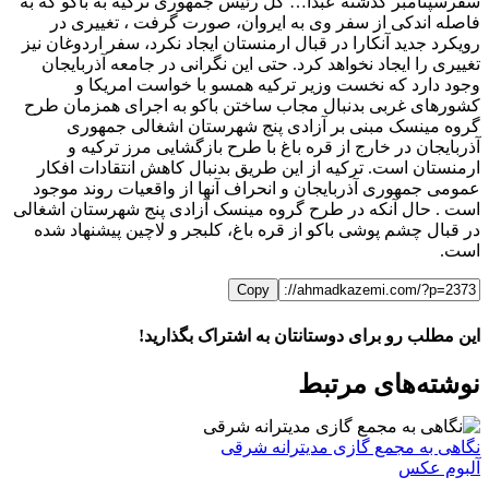
سفرسپتامبر گذشته عبدا… گل رئیس جمهوری ترکیه به باکو که به
فاصله اندکی از سفر وی به ایروان، صورت گرفت ، تغییری در
رویکرد جدید آنکارا در قبال ارمنستان ایجاد نکرد، سفر اردوغان نیز
تغییری را ایجاد نخواهد کرد. حتی این نگرانی در جامعه آذربایجان
وجود دارد که نخست وزیر ترکیه همسو با خواست امریکا و
کشورهای غربی بدنبال مجاب ساختن باکو به اجرای همزمان طرح
گروه مینسک مبنی بر آزادی پنج شهرستان اشغالی جمهوری
آذربایجان در خارج از قره باغ با طرح بازگشایی مرز ترکیه و
ارمنستان است. ترکیه از این طریق بدنبال کاهش انتقادات افکار
عمومی جمهوری آذربایجان و انحراف آنها از واقعیات روند موجود
است . حال آنکه در طرح گروه مینسک آزادی پنج شهرستان اشغالی
در قبال چشم پوشی باکو از قره باغ، کلبجر و لاچین پیشنهاد شده
است.
Copy
این مطلب رو برای دوستانتان به اشتراک بگذارید!
WhatsApp
Facebook
Telegram
LinkedIn
X
ایمیل
نوشته‌‌های مرتبط
نگاهی به مجمع گازی مدیترانه شرقی
آلبوم عکس