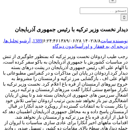
جستجو
برای:
دیدار نخست وزیر ترکیه با رئیس جمهوری آذربایجان
نویسنده سایت
۱۴۰۲/۸/۸ ۶:۲۴:۴۶
۱۳۸۹/۰۶/۲۸
|
1389
,
آرشیو تحلیل‌ها
,
دریچه ای به قفقاز و اورآسیا
|
بدون دیدگاه
رجب طیب اردوغان نخست وزیر ترکیه که بمنظور جلوگیری از تنش
در مناسبات کشورش با جمهوری آذربایجان به باکو سفر کرده است،
با الهام علی اف رئیس جمهوری آذربایجان در پشت درهای بسته
دیدار کرد.اردوغان در پایان این مذاکرات و در کنفرانس مطبوعاتی با
الهام علی اف ، بازگشایی مرز ترکیه و ارمنستان را مشروط به
خروج نیروهای ارمنستان از قره باغ اعلام کرد. نخست وزیر ترکیه با
تکرار مواضع سنتی آنکارا گفت مرزهای ارمنستان و ترکیه درپی
اشغال سرزمین های جمهوری اذربایجان بسته شد و تا پیش از پایان
اشغالگری نیز باز نخواهد شد.بدین ترتیب اردوغان تمامی تلاش خود
را بکار بست تا به انتقادات گسترده از رویکرد جدید آنکارا در قبال
ارمنستان پاسخ داده و به محافل جمهوری آذربایجان اطمینان دهد که
تا قبل از آزادی قره باغ مرز ترکیه و ارمنستان باز نخواهد شد.
اقدامات ماههای اخیر آنکارا برای عادی سازی مناسبات با ایروان از
جمله دیدارهای سطح بالای مقامات دو کشور ، تسهیل صدور روادید