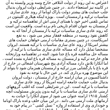
اعتراض به این روند از دولت ائتلافی خارج وسه وزیر وابسته به آن
در کابینه نیز استعفاء دادند . در چنین شرایطی دولت ایروان بدنبال
جلب حمایت های بیشتر دولت باراک اوباما از روند عادی سازی
مناسبات ترکیه و ارمنستان است . بویژه اینکه هیلاری کلینتون در
تماس تلفنی اخیر خود با همتای ارمنی اش از تفاهمنامه ترکیه و
ارمنستان به عنوان اقدام تاریخی نام برده است. واقعیت این است
که روند عادی سازی مناسبات ترکیه با ارمنستان از آنجا که به
کاهش نفوذ روسیه در منطقه قفقاز منجر می شود ، به نفع
امریکاست. در چنین بستری مقامات ارمنی خواهان حمایت های
بیشتر امریکا از روند عای سازی مناسبات با ترکیه هستند. ایروان
مشخصا تمایل دارد که مساله عادی سازی مناسبات با ترکیه از
مساله حل مناقشه قره باغ جدا شود. البته در تفاهمنامه وزارتخانه
های خارجه ترکیه و ارمنستان به مساله قره باغ اشاره نشده است ،
اما آنکارا تلاش دارد مساله آزادی پنج شهرستان اشغالی در خارج از
قره باغ با بازگشایی مرز ترکیه و ارمنستان همزمان شود تا بتواند از
این موضوع بهره برداری کند. در عین حال با توجه به نفوذ
داشناکسیون در میان ارامنه خارج از ارمنستان ، دولت ایروان
بدنبال جلب حمایت جامعه ارامنه امریکا از روند عادی سازی
مناسبات با ترکیه است . این در شرایطی است که اغلب گروههای
ارمنی عادی سازی مناسبات با ترکیه بدون پذیرش مسئولیت آنچه
کشتار ۱۹۱۵ ارامنه عنوان می شود از سوی آنکارا را خیانت به
آرمانهای ملت ارمنی می دانند . در این میان خلف وعده باراک اوباما
و خودداری وی از استفاده از واژه ” نسل کشی ” در پیام خود به
مناسبات سالروز حوادث ۲۴ آوریل ۱۹۱۵ ارامنه موجب ناخرسندی