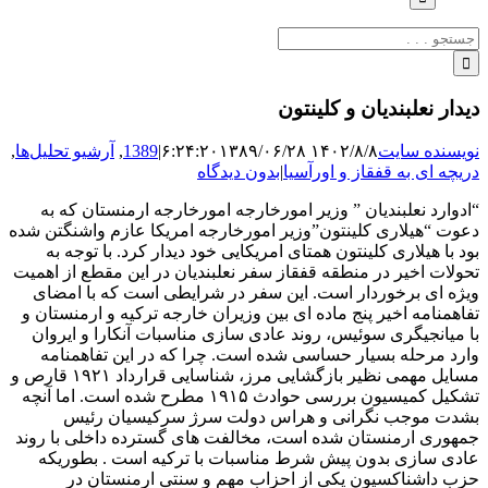
جستجو
برای:
دیدار نعلبندیان و کلینتون
نویسنده سایت
۱۴۰۲/۸/۸ ۶:۲۴:۲۰
۱۳۸۹/۰۶/۲۸
|
1389
,
آرشیو تحلیل‌ها
,
دریچه ای به قفقاز و اورآسیا
|
بدون دیدگاه
“ادوارد نعلبندیان ” وزیر امورخارجه امورخارجه ارمنستان که به
دعوت “هیلاری کلینتون”وزیر امورخارجه امریکا عازم واشنگتن شده
بود با هیلاری کلینتون همتای امریکایی خود دیدار کرد. با توجه به
تحولات اخیر در منطقه قفقاز سفر نعلبندیان در این مقطع از اهمیت
ویژه ای برخوردار است. این سفر در شرایطی است که با امضای
تفاهمنامه اخیر پنج ماده ای بین وزیران خارجه ترکیه و ارمنستان و
با میانجیگری سوئیس، روند عادی سازی مناسبات آنکارا و ایروان
وارد مرحله بسیار حساسی شده است. چرا که در این تفاهمنامه
مسایل مهمی نظیر بازگشایی مرز، شناسایی قرارداد ۱۹۲۱ قارص و
تشکیل کمیسیون بررسی حوادث ۱۹۱۵ مطرح شده است. اما آنچه
بشدت موجب نگرانی و هراس دولت سرژ سرکیسیان رئیس
جمهوری ارمنستان شده است، مخالفت های گسترده داخلی با روند
عادی سازی بدون پیش شرط مناسبات با ترکیه است . بطوریکه
حزب داشناکسیون یکی از احزاب مهم و سنتی ارمنستان در