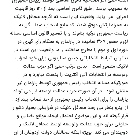
اینکه حتی اگر اصلاحیه قانون اساسی توسط رییس جمهوری
به تصویب برسد , طبق قانون اساسی بعد از ۱۲۰ روز قابلیت
اجرایی می یابد. واقعیت این است که اگرچه محافل لائیک
به همراه ارتش موفق شدند که مانع انتخاب عبدا… گل به
ریاست جمهوری ترکیه بشوند و با تفسیر قانون اساسی مساله
لزوم حضور ۳۶۷ نمانیده در پارلمان به هنگام رای گیری در
دوره اول و دوم را مطرح ساختند , اما واقعیت این است در
بدترین شرایط انتخاباتی چنین سناریویی برای خود احزاب
لائیک متصور است . بدین ترتب حتی اگر حزب عدالت
وتوسعه در انتخابات آتی اکثریت را بدست نیاورد و در
صورتیکه مساله انتخاب رئیس جمهوری توسط پارلمان نیز
منتفی شود , در آن صورت حزب عدالت توسعه نیز می تواند
پارلمان را برای انتخاب رئیس جمهوری از حد نصاب بیندازد .
از اینرو بنظر می رسد محافل لائیک در شرایطی بسیار دشوار
قرار گرفته اند و این موضوع احتمال ایجاد موانع قضایی و
حقوقی برای حزب عدالت وتوسعه توسط محافل لائیک را
دوچندان می کند. بویژه اینکه مخالفان دولت اردوغان از آن