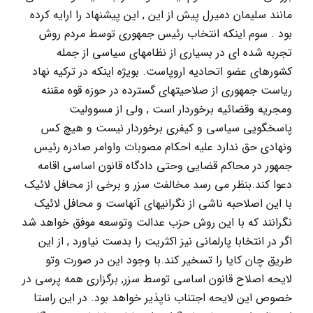
مانند سلیمان دمیرل پیش از این , این پیشنهاد را ارایه کرده
بود . سوم اینکه انتخاب رئیس جمهوری توسط مردم روش
تجربه شده ای در بسیاری از نظامهای سیاسی از جمله
کشورهای عضو اتحادیه اروپاست. بویژه اینکه در ترکیه نهاد
ریاست جمهوری از صلاحیتهای گسترده در حوزه قوه مقننه
ومجریه وقضائیه برخوردار است , ولی از مسوولیت
پاسخگویی سیاسی و کیفری برخوردار نیست و هیچ کس
ونهادی حق ندارد علیه احکام مصوبات واوامر صادره رئیس
جمهور در محاکم قضایی وحتی دادگاه قانون اساسی اقامه
دعوا کند.بنظر می رسد مخالفت سزر و برخی از محافل لائیک
با این اصلاحبه ناشی از نگرانیهای آنهاست و محافل لائیک
نگرانند که با این روش حزب عدالت وتوسعه موفق خواهد شد
اگر در انتخابا پارلمانی نیز اکثریت را بدست نیاورد , از این
طریق چان کایا را تسخیر کند.با وجود این در صورت وتو
لایحه اصلاح قانون اساسی توسط سزر, برگزاری همه پرسی در
خصوص این لایحه اجتناب ناپذیر خواهد بود. در این راستا