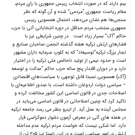
بیم دارند که در صورت انتخاب رییس جمهوری با رای مردم،
مقام ریاست جمهوری “مردمی” شده و آن گونه که نظر
سنجی‌ها هم نشان می‌دهد، احتمال همسویی رییس
جمهوری منتخب مردم حداقل در دوره انتخاباتی آتی با حزب
حاکم “آک” بسیار زیاد است . در چنین شرایطی نیز با
فشارهای ارتش ترکیه هفته گذشته انجمن صاحبان صنایع و
تجار بزرگ ترکیه”توسیعاد” که به کلوپ سرمایه داران مشهور
است و حدود نیمی از تولید ناخالص ملی ترکیه را در اختیار
دارد و در دوران اقتدار پنج ساله حزب حاکم “عدالت و توسعه
(آک) همسویی نسبتا قابل توجهی با سیاست‌های اقتصادی
– سیاسی دولت اردوغان داشته است، با صدور اطلاعیه‌ای با
اصلاحات جدی در قانون اساسی این کشور مخالفت کرده و
تاکید کرد که چنین اصلاحاتی در قانون اساسی می‌باید در
مجلس آینده به عمل آید. از اینرو بنظر می رسد جامعه ترکیه
در هفته های آتی در معرض آزمون دشوار دموکراسی قرار
دارد. اما شکی نیست که خواست مردم ترکیه عدم مداخله
ارتش در امور سیاسی است و در این راستا نیز ۲۰۵ تن از