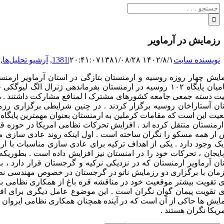
جستجو
برای:
رزمایش در آرماویر
نویسنده سایت
۱۴۰۲/۸/۱ ۲۰:۴۱:۰۷
۱۳۸۱/۰۸/۲۸
|
1381
,
آرشیو تحلیل‌ها
,
ایش چهار روزه روسیه و ارمنستان بتازگی در استان آرماویر ارمنست
نظامیان پایگاه ۱۰۲ روسیه در ارمنستان بفرماندهی ژنرا
ان آستاراخان روسیه برگزار کردند . در چنین شرایطی برگزاری رزم
عیت این است که مقامات کرملین به ارمنستان بعنوان مهمترین پایگاه 
ارمنستان منتقل کرده اند . افزایش تحرکات نظامی امریکا در حوزه
 ار همه مسکو را نگران ساخته است . اول اینکه روند عادی سازی م
یک وجود دارد . یکی از اهداف ترکیه برای عادی سازی مناسبات با 
بایجان ، تحرکات خود را در امنستان نیز افزایش داده است . بطوریک
ان آرماویر ارمنستان که در نزدیکی نرکیه و گرجستان قرار دارد 
مان با برگزاری دو رزمایش ناتو در گرجستان در خصوص مهندسی نظامی
ی تقویت بیشتر موقعیت خود در مناقشه قره باغ از همکاری نظامی با 
ی تقویت پیمان گوان نگران است . این موضوع عامل دیگری برای اف
ایش ها حاکی از آن است که در آینده همچنان همکاری نظامی ایروان
مریکا نگران هستند .