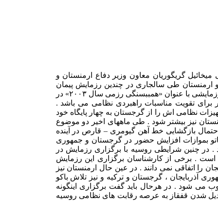
 میخائیل گریگوریان معاون وزیر دفاع ارمنستان و
روسیه و ارمنستان طی سالجاری در چندین رزمایش پیمان
امنیت دسته جمعی جامعه کشورهای مشترک ا لمنافع مشارکت داشتند . هفته گذشته نیز ارمنستان و روسیه بهمراه تاجیکستان و روسیه سفید رزمایشی با عنوان «همببسنگی رزمی سال ۲۰۰۳» در
ر برای تقویت مناسبات راهبردی نظامی می باشد .
یزات نظامی اش را از گرجستان به چهار پایگاه خود
ستان نیز بیشتر شود . طی ماههای اخیر دو موضوع
حتمال بازگشایی خط آهن گیومری – قارص در آینده
ناتو بموازات افزایش حضور در گرجستان و جمهوری
د . در چنین شرایطی روسیه با برگزاری رزمایش در
 است . برخی از کارشناسان برگزاری این رزمایش
را اتفاقی نمی دانند . در عین حال ارمنستان نیز
ی آذربایجان ، گرجستان و ترکیه و نیز تلاش باکو
 می شود . در هرحال باید گفت برگزاری اینگونه
بدیل شدن قفقاز به عرصه رقابت های نظامی روسیه