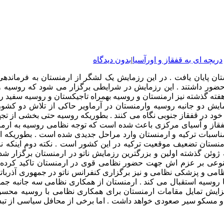
دریچه ای به قفقاز و اورآسیا
|
بدون دیدگاه
ان پایان یافت . در این رزمایش یک لشگر از ارمنستان به فرماندهی
ل الگ لیوگکی حضور داشتند . این رزمایش در شرایطی برگزار می شود که 
ایش دو جانبه روسیه وارمنستان در آرماویر حاکی از تلاش دو کشو
خود در قفقاز جنوبی نگاه می کنند . بطوریکه روسیه حتی بخشی از تجه
 قفقاز و آسیای مرکزی باعث شده است که توجه نظامی روسیه به ارمن
ناسبات ترکیه و ارمنستان وارد مراحل جدیدی شده است . بطوریکه ا
ارمنستان تضعیف موقعیت ترکیه در این کشور است . نکته دوم اینکه 
ه ژوئن گذشته اولین و بزرگترین رزمایش ناتو در ارمنستان برگزار ش
، بنوعی بر عزم اش جهت حضور نظامی قوی در ارمنستان تاکید کرده
 و پزشکی نظامی و نیز برگزاری کنفرانس ناتو در جمهوری آذرباتجان 
روسیه استقبال می کند . ارمنستان از همکاری نظامی سه جانبه جمهور
زایش تمایل مقامات ارمنستان برای همکاری نظامی با روسیه محسوب
 و مسکو سیر صعودی خواهد داشت . اما برخی از محافل سیاسی از ت