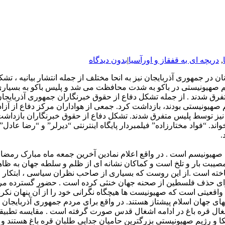
,
دریچه ای به قفقاز و اورآسیا
|
بدون دیدگاه
در جمهوری آذربایجان نیز به انحا مختلف از جمله انتشار بیانیه ، تش
م صهیونیستی در باکو به شدت محافظت می شد و پلیس باکو به بسیاری 
ق شدند . از جمله تشکل دفاع از حقوق خبرنگاران جمهوری آذربایجان با 
 صهیونیستی بودند، بازداشت کرد. جمعی از هواداران مرکز دفاع از آز
ز توسط پلیس متفرق شدند. تشکل دفاع از حقوق خبرنگاران بازداشت خ
واند. “فواد مختارزاده” فیلمبردار پایگاه اینترنتی “دیرلر” و “رضا عا
.
صهیونیسم است . در واقع اعلام نمادین آخرین جمعه ماه مبارک رمضا
ز گذشت ۶ دهه ، همچنان واقعه ای مصیبت بار و تلخ است و کماکان نشانه ای از ظلم و
رای حذف فلسطین از صحنه جهان خنثی کرده است . حضور گسترده مردمی
قعیتی است که صهیونیست ها هیچگاه نگرانی خود را از آن پنهان نکرده
انهای جهان اسلام پیشتاز هستند. در واقع برای مردم جمهوری آذربا
غال قره باغ در ادامه اشغال قدس صورت گرفته است . مقایسه تطبیق
یکا و رژیم صهیونیستی بزرگترین حامیان جدایی طلبان قره باغ هستند 