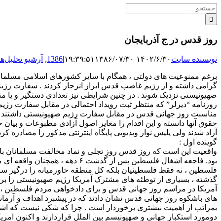
جستجو
برای:
روز قدس در ج آذربایجان
نویسنده سایت
۱۴۰۲/۶/۳۰ ۱۹:۳۹:۵۱
۱۳۸۶/۰۷/۳۰
|
1386
,
آرشیو تحلیل‌ها
برغم ممنوعیت های دولتی ، همگام با سایر کشورهای اسلامی مسلمانان 
گرامی داشته و از رژیم غاصب قدس ابراز انزجار کردند . سفارت رژی
صهیونیستی نزدیک شوند . در چنین شرایطی نیز تعدادی دستگیر و یا متفر
روزنامه “دیرلر” که منتظر ثبت رویداد احتمالی در مقابل سفارت رژیم
مناسبت روز جهانی قدس در مقابل سفارت رژیم صهیونیستی داشتند نی
حقوق آنها دانسته و این اقدام را مغایر اصول آزادی مطبوعات و بیان خ
آزاد شدند ولی پلیس نوار ویدیویی پایگاه اینترنتی مذکور را مصادره کرد
گوینده اول :
واقعیت این است که روز قدس روز تجلی و نماد مخالفت مسلمانان با 
بود. فاجعه اشغال فلسطین پس ا
گذشته ، بسیاری از توطئه های مشترک آمریکا رژیم صهیونیستی را ب
آمریکا در مراسم روز جهانی قدس و برای دادخواهی مردم فلسطین ، وا
های باشکوه روز جهانی قدس نشان دادند که در پیشبرد اهداف و آرم
بمراتب از اهمیت بیشتری برخوردار است . چرا که شکی نیست که اش
دومورد استکبار جهانی و صهیونیسم بین الملل قراردارند و اکنون امر