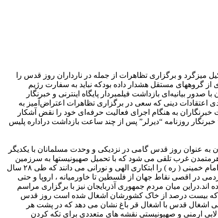
کیل میزگرد و برگزاری تظاهرات از جمله در نارداران روز قدس را
از گروههای مستقل هشدار داده بودکه نباید به سفارت رژیم
صدور بیانیه‌ای بازداشت فیلمبردار پایگاه اینترنی و خبرنگار
ادی اعتقادات دینی که سعی در برگزاری تظاهرات اعتراض‌آمیز به
برنگاران به هنگام اجرای فعالیت حرفه‌ای خود را نقض آشکار
دل” خبرنگار روزنامه “دیرلر” پس از چند ساعت بازداشت دراداره پلیس
ن به عنوان روز قدس گامی در نزدیکی و وحدت مسلمانان با یکدیگر
 سلطه جهان به ظاهرمتمدن غرب تلقی می شود که با تحمیل صهیونیستها به سرزمین
فلسطین ، نه فقط فلسطینیان بلکه کل منطقه خاورمیانه را درگیر ساخته است .از این روست که بسیاری از صاحب نظران سیاسی ، ابتکار امام خمینی ( ره ) را ابتکاری الهی و نورانی می دانند که طی ۲۸ سال
 در اقصی نقاط جهان از فلسطین تا خاورمیانه ، اروپا و حتی
 اند.دراین میان مردم جمهوری آذربایجان نیز با برگزاری مراسم
یجان که بیست درصد از خاک کشورشان اشغال شده است روز قدس
ی اشغال قدس با اشغال قر باغ نشان می دهد که در پشت هر
و لابی ارمنی و صهیونیستی نقشه های متعددی برای تکه کردن