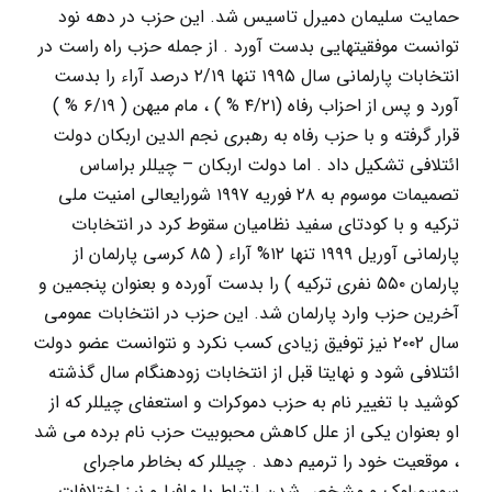
حمایت سلیمان دمیرل تاسیس شد. این حزب در دهه نود
توانست موفقیتهایی بدست آورد . از جمله حزب راه راست در
انتخابات پارلمانی سال ۱۹۹۵ تنها ۲/۱۹ درصد آراء را بدست
آورد و پس از احزاب رفاه (۴/۲۱ % ) ، مام میهن ( ۶/۱۹ % )
قرار گرفته و با حزب رفاه به رهبری نجم الدین اربکان دولت
ائتلافی تشکیل داد . اما دولت اربکان – چیللر براساس
تصمیمات موسوم به ۲۸ فوریه ۱۹۹۷ شورایعالی امنیت ملی
ترکیه و با کودتای سفید نظامیان سقوط کرد در انتخابات
پارلمانی آوریل ۱۹۹۹ تنها ۱۲% آراء ( ۸۵ کرسی پارلمان از
پارلمان ۵۵۰ نفری ترکیه ) را بدست آورده و بعنوان پنجمین و
آخرین حزب وارد پارلمان شد. این حزب در انتخابات عمومی
سال ۲۰۰۲ نیز توفیق زیادی کسب نکرد و نتوانست عضو دولت
ائتلافی شود و نهایتا قبل از انتخابات زودهنگام سال گذشته
کوشید با تغییر نام به حزب دموکرات و استعفای چیللر که از
او بعنوان یکی از علل کاهش محبوبیت حزب نام برده می شد
، موقعیت خود را ترمیم دهد . چیللر که بخاطر ماجرای
سوسورلوک و مشخص شدن ارتباط با مافیا و نیز اختلافات