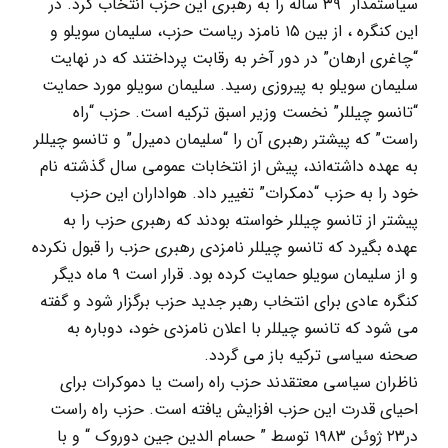
سیاستمدار ‪ ۳۹ ‬ساله را به رهبری این حزب انتخاب کرد. در
این کنگره ، از بین ‪ ۱۵‬نامزد ریاست حزب، سلیمان سویلو و
“چاغری ارهان” در دور آخر به رقابت پرداختند که در نهایت
سلیمان سویلو به پیروزی رسید. سلیمان سویلو مورد حمایت
“تانسو چیللر” نخست وزیر اسبق ترکیه است. حزب “راه
راست” که پیشتر رهبری آن را “سلیمان دمیرل” و تانسو چیللر
به عهده داشته‌اند، پیش از انتخابات عمومی سال گذشته نام
خود را به حزب “دمکرات” تغییر داد. هواداران این حزب
پیشتر از تانسو چیللر خواسته بودند که رهبری حزب را به
عهده بگیرد که تانسو چیللر نامزدی رهبری حزب را قبول نکرده
و از سلیمان سویلو حمایت کرده بود. قرار است ۹ ‬ماه دیگر
کنگره عادی برای انتخاب رهبر جدید حزب برگزار شود و گفته
می شود که تانسو چیللر با اعلان نامزدی خود، دوباره به
صحنه سیاسی ترکیه باز می گردد.
ناظران سیاسی معتقدند حزب راه راست یا دموکرات برای
احیای قدرت این حزب افزایش یافته است. حزب راه راست
در۲۳ ژوئن ۱۹۸۳ توسط ” حسام الدین جین دوروک “ و با