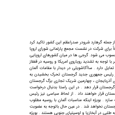
از جمله گرهارد شرودر صدراعظم این کشور تاکید کرد
ت . در صورتیکه سفر ۲۶ ژانویه ساآکاشویلی به فرانسه که صرفاً برای شرکت در نشست مجمع پارلمانی شورای اروپا
محسوب می شود. گرجی ها در میان کشورهای اروپایی
قابل توجیه ازگرجستان کرد . از سوی دیگر با توجه به تشدید رویاروی امریکا و روسیه در قفقاز
یل دارد . ساآکاشویلی در دیدار با مقامات آلمان
 سفر رئیس جمهوری جدید گرجستان تحرک بخشیدن به
لمان پس از ترکیه ، روسیه و و جمهوری آذربایجان ، چهارمین شریک تجاری بزگ گرجستان
جستان قرار دهد . در این راستا بدنبال درخواست
 با فسادمالی ، مقامات برلین اعلام کردند که ۲۶ میلیون یورو در اختبار گرجستان قرار خواهند داد . از لحاظ سیاسی نیز رئیس
ازد . بویژه اینکه مناسبات آلمان با روسیه مطلوب
رجستان نخواهد شد . در عین حال باتوجه به عضوبت
 طلبی در آبخازیا و اوسیتیای جنوبی هستند . بویژه