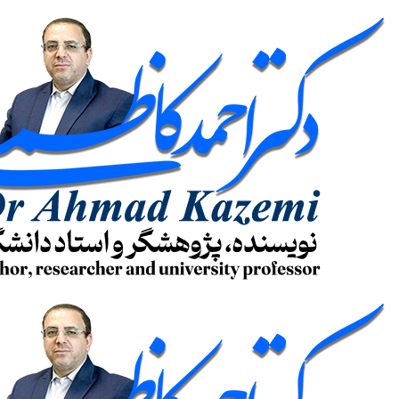
پرش
به
محتوا