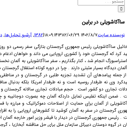
جستجو
برای:
ساآکاشویلی در برلین
نویسنده سایت
۱۴۰۲/۸/۷ ۱۸:۰۹:۱۴
۱۳۸۲/۰۶/۲۹
|
1382
,
آرشیو تحلیل‌ها
,
در
ائیل ساآکاشویلی رئیس جمهوری گرجستان بتازگی سفر رسمی دو روزه ای 
استراسبوزگ انجام شد ، کنار بگذاریم ، سفر ساآکاشویلی به آلمان 
از جمله پیامدهای آن تشدید تجزیه طلبی در گرجستان و در مناطقی چ
یدکرد وی نه طرفدار روسیه است و نه طرفدار امریکا بلکه بدنبال 
 . ضمن اینکه تفلیس تمایل داردکه آلمان چه بصورت دوجانیبه و چه
وری گرجستان در سفر به آلمان کوشید تا کشورهای اروپایی را به افزا
 . رئیس جمهوری گرجستان در دیدار با فیشر وزیر امور خارجه آلمان 
ان در گروه دوستان دبیرکل سازمان ملل برای حل مناقشه آبخازیا ، گرج