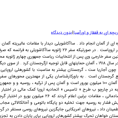
یچه ای به قفقاز و اورآسیا
|
بدون دیدگاه
از آلمان انجام داد . ساآکاشویلی دیدار با مقامات عالیریته آلمان 
تاکید کرد که گرجستان خود را کشوری اروپایی می داند و خواهان ادغام در اروپاس
نخستین سفر خارجی وی پس از انتخایبات ریاست جمهوری چهارم ژانویه 
به آلمان دیدگاه بسیار مثبتی دارند . چرا در دوره کوتاه استقلال گرجستان در سال ۱۹۱۸ ، آلمان حمایتهای 
ون آجاریا ست ، گرجستان بیشتر به مناسبت با کشورهلی اروپایی تما
منافع گرجستان است . به باورکارشناسان یکی از مهمترین محورهای
مبادلات تجاری دو کشور است . حجم مبادلات تجاری سالانه گرجستان و آلمان ۱۰۰ میلیون یورور است و آ
 در چارچو ب طرح « تاسیس » اتحادیه اروپا کمک مالی در اختبار گر
ساآکاشویلی از آلمان برای حمایت از اصلاحات دموکراتیک و مبارزه
یش فشار به روسیه جهت تخلیه دو پایگاه باتومی و آخالکالاکی مجاب س
اطمینان داد ، نیروهای امریکایی جایگزین نیروهای روسی مستقر در گ
ستان خواهان تحرک بیشتر کشورهای اروپایی برای پایان دادن به تجزیه