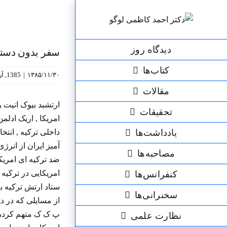
رش
ه
حتوا
دیدگاه روز
سفر بدون دستاور
کتاب‌ها
۱۳۸۵/۱۱/۳۰
|
1385
,
آر
مقالات
ارتشبد بیوک انیت 
تحقیقات
امریکا , اریک ادل
یادداشت‌ها
داخلی ترکیه , انت
مصاحبه‌ها
ضد ترکیه ای امری
امریکایی در ترکیه
کنفرانس‌ها
ستاد ارتش ترکیه به
سخنرانی‌ها
از مسایلی که در د
پ ک ک متهم کرده ا
نظارت علمی