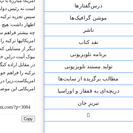
امریکا مبارزه با 
درس‌گفتارها
است نه رئیس دولت
سپس تجزیه ترکیه ب
موشن گرافیک‌ها
اظهار داشت: هیچ ق
ناشر
چه بیشتر فراهم س
امریکائیها ترکیه 
نقد کتاب
برنامه‌ تلویزیونی
بیوک آنیت دراین خ
در مقابل اراده کن
تولید مستند تلویزیونی
ترکیه را فراهم خو
مطالب برگزیده از سایت‌ها
امریکاست،زیرا درص
امریکایی این موضوع را گوشزد کرد
دریچه‌ای به قفقاز و اوراسیا
تبریزِ جان
Copy