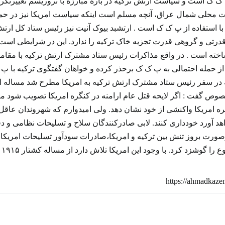
پ ک ک است و سیاست ارتش ترکیه در باره مبارزه با تروریسم تغییرنک
 محلی شمال عراق، آنچه مسلم است اینکه سیاست امریکا نیز در حما
ا استفاده از پ ک ک است . ارتشبد بیوک آنیت نیز رئیس ستاد کل ارت
درتی و گروهی قدرت تجزیه خاک ترکیه را ندارد. این در شرایطی است ک
اخته است . در واقع مذاکرات رئیس ستاد مشترک ارتش ترکیه با مقا
را از حمله احتمالی به پ ک ک برحذر کرده و خواهان گفتگوی ترکیه ب
صوص گفت : اگر لایحه قتل عام ارامنه در کنگره امریکا تصویب شود ما
گره امریکا واکنشی از خود نشان دهد. ولی امیدوارم که شهروندان عاق
اهد آورد خودداری کنند. لابی صادرکنندگان سلاح و تسلیحات نظامی و د
ورت بروز تنش بین ترکیه و امریکا،‌صادرات سودآور تسلیحات امریکا به
. با وجود این امریکا تلاش دارد از مساله کشتار ۱۹۱۵ ارامنه بعنوان ابزاری برای فشار به ترکیه استفاده کند .