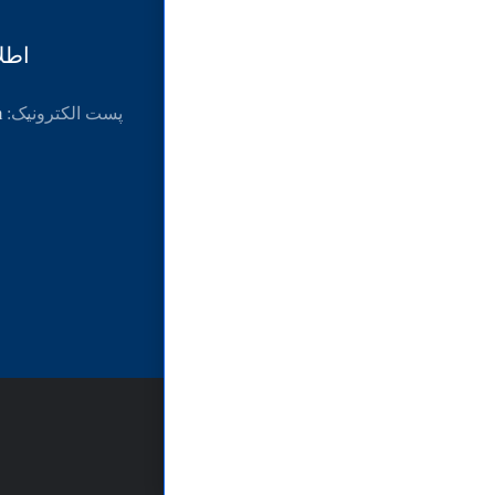
اطل
پست الکترونیک:
m