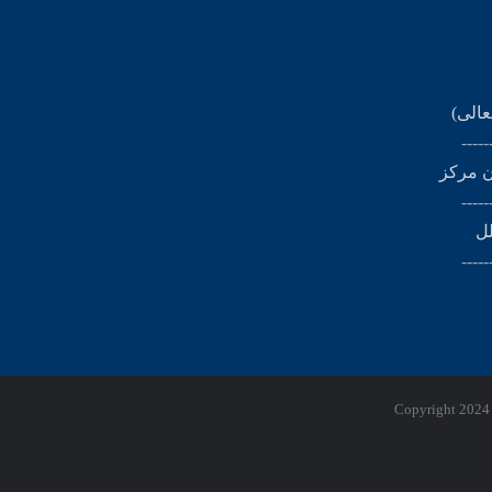
عالی)
-----
ن مرکز
-----
لل
-----