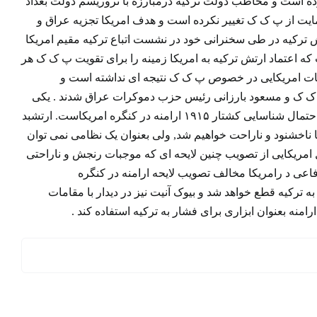
رده است و مخاطب دولت ترکیه درمبارزه با تروریسم دولت بغداد
یت از پ ک ک تغییر نکرده است و هدف امریکا تجزیه عراق و
ش ترکیه در طی سخنرانی خود در نشست اتباع ترکیه مقیم امریکا
ه اعتماد ارتش ترکیه به امریکا زمینه را برای تقویت پ ک ک هر
مات امریکایی در خصوص پ ک ک نتیجه ای نداشته است و
ا پ ک ک و مسعود بارزانی رئیس حزب دموکرات عراق شدند . یکی
دیگر از مسایلی که در سفر رئیس ستاد مشترک ارتش ترکیه به امریکا مطرح شد مساله احتمال شناسایی کشتار ۱۹۱۵ ارامنه در کنگره امریکاست. ارتشبد
 ناخشنود و ناراحت خواهیم شد, ولی بعنوان یک نظامی نمی توان
ل امریکایی از تصویب چنین لایحه ای که موجبات رنجش و ناراحتی
فاعی د رامریکا مخالف تصویب لایحه ارامنه در کنگره
 ترکیه قطع خواهد شد و بیوک آنیت نیز در دیدار با مقامات