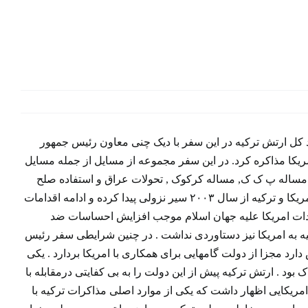
اد کل ارتش ترکیه در این سفر با دیک چنی معاون رئیس جمهور
مریکا مذاکره کرد. در این سفر مجموعه از مسایل از جمله مسایل
, مساله پ ک ک, مساله کرکوک , تحولات عراق و استفاده صلح
آمیز ایران از انرژی هسته ای گفتگو شد . این سفر در شرایطی صورت گرفت که روابط امریکا و ترکیه از سال ۲۰۰۳ سیر نزولی پیدا کرده و ادامه اقدامات
قدات امریکا علیه جهان اسلام موجب افزایش احساسات ضد
ه به امریکا نیز دستاوردی نداشت . در چنین شرایطی سفر رئیس
ارد مجزا از دولت گامهایی برای همکاری با امریکا بردارد . یکی
د . ارتش ترکیه پیش از این دولت را به بی کفایتی درمقابله با
مریکایی اظهار داشت که یکی از موارد اصلی مذاکرات ترکیه با