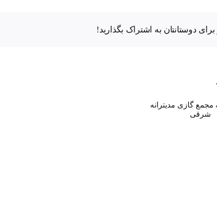
رای دوستانتان به اشتراک بگذارید!
باکو
ـ
تل
نگاهی به مجمع گازی
آویو:
مدیترانه شرقی
هدف
گذاری
ایجاد
پایگاه
منطقه
ای