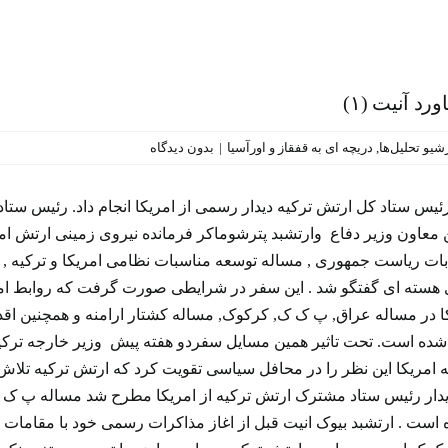
د آنیت (۱)
شیو تحلیل‌ها
,
دریچه ای به قفقاز و اورآسیا
|
بدون دیدگاه
رئیس ستاد کل ارتش ترکیه دیدار رسمی از امریکا انجام داد. رئیس ست
من معاون وزیر دفاع وارتشبد پترشوماکر فرمانده نیروی زمینی ارتش ا
خابات ریاست جمهوری , مساله توسعه مناسبات نظامی امریکا و ترکیه 
کا در مساله عراق, پ ک ک, کرکوک, مساله کشتار ارامنه و همچنین ا
 شده است. تحت تاثیر همین مسایل سفردو هفته پیش وزیر خارجه ترکی
 امریکا این نظر را در محافل سیاسی تقویت کرد که ارتش ترکیه تلاش د
یدار رئیس ستاد مشترک ارتش ترکیه از امریکا مطرح شد مساله پ ک ک بو
ست . ارتشبد بیوک انیت قبل از اغاز مذاکرات رسمی خود با مقامات ا