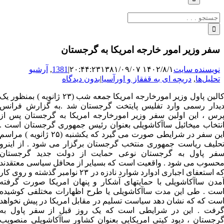
جستجو
برای:
سفر وزیر امور خارجه امریکا به گرجستان
نویسنده سایت
۱۴۰۲/۸/۱ ۲۰:۴۴:۲۳
۱۳۸۱/۰۹/۰۷
|
1381
,
آرشیو
تحلیل‌ها
,
دریچه ای به قفقاز و اورآسیا
|
بدون دیدگاه
کالین پاول وزیر امورخارجه امریکا جمعه شب (۲۳ ژانویه ) بمنظور یک
یدار رسمی وارد تفلیس پایتخت گرجستان شد .به گزارش فرانس
رس ، این اولین سفر وزیر امورخارجه امریکا به گرجستان پس از
نتخاب میخائیل ساآکاشویلی بعنوان رئیس جمهوری گرجستان است .
این سفر در شرایطی صورت می گیرد که یکشنبه (۲۵ ژانویه ) مراسم
حلیف ریاست جمهوری منتخب گرجستان برگزار می شود . از اینرو
فر پاول به گرجستان نوعی حمایت از دولت جدید گرجستان
حسوب می شود . واقعیت است که بسیایر از محافل سیاسی معتقدند
که استعفای اجباری ادوارد شوارد نادزه در ۲۳ نوامبر گذشته و روی کار
مدن ساآکاشویلی با حمایتهای آشکار و پنهان امریکا صورت گرفته
ست . طی این مدت ساآکاشویلی یا طرح اظهارات مختلفی کوشیده
ست که که نشان دهد سیاست تسلیم در مقابل امریکا در پیش نخواهد
رفت . این در شرایطی است که یک روز قبل از سفر پاول به
رجستان ، دیود کیتی امریکایی بعنوان کشاور ساآکاشویلی منصویب