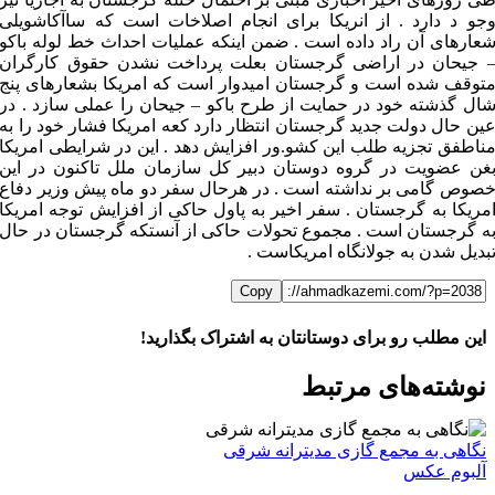
جو د دارد . از انریکا برای انجام اصلاخات است که ساآکاشویلی
عارهای آن راد داده است . ضمن اینکه عملیات احداث خط لوله باکو
 جیحان در اراضی گرجستان بعلت پرداخت نشدن حقوق کارگران
توقف شده است و گرجستان امیدوار است که امریکا بشعارهای پنج
ال گذشته خود در حمایت از طرح باکو – جیحان را عملی سازد . در
ین حال دولت جدید گرجستان انتظار دارد کعه امریکا فشار خود را به
ناطفق تجزیه طلب این کشو.ور افزایش دهد . این در شرایطی امریکا
غن عضویت در گروه دوستان دبیر کل سازمان ملل تاکنون در این
صوص گامی بر نداشته است . در هرحال سفر دو ماه پیش وزیر دفاع
مریکا به گرجستان . سفر اخیر به پاول حاکی از افزایش توجه امریکا
ه گرجستان است . مجموع تحولات حاکی از آنستکه گرجستان در حال
بدیل شدن به جولانگاه امریکاست .
Copy
این مطلب رو برای دوستانتان به اشتراک بگذارید!
WhatsApp
Facebook
Telegram
LinkedIn
X
ایمیل
نوشته‌‌های مرتبط
نگاهی به مجمع گازی مدیترانه شرقی
آلبوم عکس