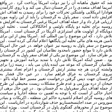
د که حقوق ماهیانه آن را نیز دولت امریکا پرداخت کرد . در واقع
مریما اهداف متعددی را در گرجستان دنبال می کند و با روی کارآمدن
وادارا انریکلایی واشنگتن تحرکات خود را برای رسیدن به اهداف اش
فزایش داده است . سفر پاول به گرجستان را باید از این زاویه مورد
رزیابی قرار داد و.ار جمله اهداف امریکا ترغبی گرجستان به افزایش ه
وسیه برای تخلیه دو پایگاه باوئمی و آخالکالاکی است . تخلیه این
وپایگاه از اولویت های استراتژی اکریکا در گرجستان است . امریکا
لاش دارد ، که این موضوع را بین المللی کند . امریکا پیش از این برای
امین هزینه های مالی تخلیه این پایگاهها اعلام آمادگی کرده است . این
وضوع در سفر پاول به روسیه نیز عنوان خواهد .در عین حال امریکا
لاش دارد تا موانع حضور نامحدود نظامیان این کشور در گرجستان را
ر طراف سازد . این موضوع نیز یکی از اهداف سفر پاول به گرجستان
ود . ضمن اینکه امریکا تلاش دارد با تمدید برنامه آموزش و نجهیز
ظامیان گرجستان که موعد می آینده پایان می یابد ، زمینه ژرا برای
ایشته کردن هر چه بیشتر ارتش گرجستان و اعزام تعداد بیشتری
یروی گرجستان به عراق فراهم سازد . در عین حال فشار به
رجستان جهت دپس گرفتن درخواست تغییر مسیر خط لوله باکو –
یحان از دره بورژمی و عدم طرح مشکلات زیست محیطی این طرح
ز جمله اهداف دیگر سفرپاول به گرجستان بود . در عین حال برهی از
خبار حاکی از آنست که با توجه به اهمین ت منطه آجاریا و سیاست
ای روسیه گرای اصلام آباشیدره حاکم این منطقه ، اکریکات و بنیادر
وروس در صدد اجاینسخسناریو حذف شواردنادزه در آجاریاست . این
وضوع نیز از محورهای گفتگوی پاول در گرجستان است . بویژه اینکه
ی روزهای اخیر اخباری مبنی بر احتمال حنله گرجستان به آجاریا نیز